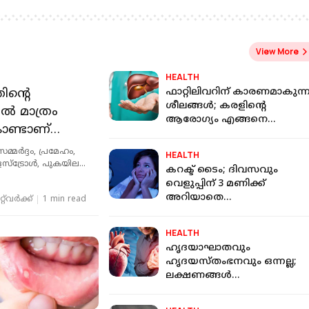
ഫേസ്ബുക്ക് പോസ്റ്റ്
നല്‍കിയ ചോദ്യ
View More
HEALTH
ിന്റെ
ഫാറ്റിലിവറിന് കാരണമാകുന്
ശീലങ്ങള്‍; കരളിന്റെ
ിൽ മാത്രം
ആരോഗ്യം എങ്ങനെ
ൊണ്ടാണ്
മെച്ചപ്പെടുത്താം
ധം
മ്മര്‍ദ്ദം, പ്രമേഹം,
HEALTH
യേക്കാൾ
സ്‌ട്രോള്‍, പുകയില
കറക്ട് ടൈം; ദിവസവും
ങ്ങിയ
ണെന്ന്
വെളുപ്പിന് 3 മണിക്ക്
ിധേയമല്ലാത്ത അപകട
അറിയാതെ
ത്
്‌വര്‍ക്ക്‌
1 min read
പ്രശ്‌നം കൂടുതല്‍
ഉണരുന്നവരുണ്ടോ?കാരണം
ത്
എന്താണെന്നറിയാമോ?
HEALTH
ഹൃദയാഘാതവും
ഹൃദയസ്തംഭനവും ഒന്നല്ല;
ലക്ഷണങ്ങള്‍
വ്യത്യസ്തമാണ്;എങ്ങനെ
തിരിച്ചറിയാം