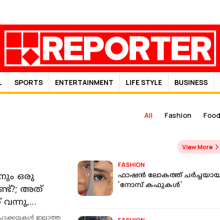
L
SPORTS
ENTERTAINMENT
LIFE STYLE
BUSINESS
All
Fashion
Foo
View More
FASHION
ിനും ഒരു
ഫാഷന്‍ ലോകത്ത് ചര്‍ച്ചയായ
'നോസ് കഫുകള്‍'
ണ്ട്?; അത്
 വന്നു,
വന്നു; അറിയാം
ക്കറ്റുകള്‍ ഇല്ലാത്ത