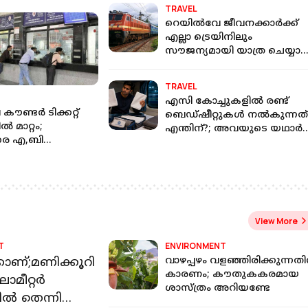
ല്‍കുന്നു
TRAVEL
റെയില്‍വേ ജീവനക്കാര്‍ക്ക്
എല്ലാ ട്രെയിനിലും
സൗജന്യമായി യാത്ര ചെയ്യാന്
സാധിക്കുമോ?
TRAVEL
എസി കോച്ചുകളിൽ രണ്ട്
മുട്ടിന് വെടിവെച്ചാലും
സ്‌കൂള്‍ ക്വിസില്
ൗണ്ടര്‍ ടിക്കറ്റ്
ബെഡ്ഷീറ്റുകള്‍ നൽകുന്നത
മുട്ടുകുത്തില്ല:
സവര്‍ക്കറെ പുക
‍ മാറ്റം;
എന്തിന്?; അവയുടെ യഥാർ
പൊലീസിനെ
ചോദ്യാവലി;
ാരെ എ,ബി
ഉപയോഗം എന്താണ്?;
വെല്ലുവിളിച്ച് വീണ്ടും
വിവാദമായത്
ായി
അറിയാം
അർജുൻ ആയങ്കിയുടെ
വിദ്യാഭ്യാസ വകുപ്
കുന്നു
ഫേസ്ബുക്ക് പോസ്റ്റ്
നല്‍കിയ ചോദ്യ
View More
T
ENVIRONMENT
്കാണ്;മണിക്കൂറി
വാഴപ്പഴം വളഞ്ഞിരിക്കുന്നതി
കാരണം; കൗതുകകരമായ
ോമീറ്റർ
ശാസ്ത്രം അറിയണ്ടേ
ൽ തെന്നി