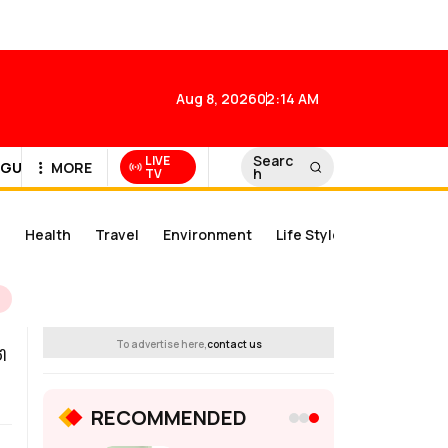
Aug 8, 2026
02:14 AM
Searc
LIVE
GULF NEWS
MORE
h
TV
d
Health
Travel
Environment
Life Style
To advertise here,
contact us
ി
RECOMMENDED