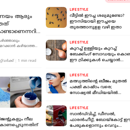
LIFE STYLE
്രണയം ആരും
വീട്ടില്‍ ഈച്ച ശല്യമുണ്ടോ?
ഈസിയായി ഈച്ചയെ
തത്
തുരത്താനുളള വഴി ഇതാ
ണ്ടാണെന്നറി
ാസ്ത്രത്തിനും
കഴിഞ്ഞാലും
LIFE STYLE
റയാനുണ്ട്
 മറക്കാന്‍ കഴിയാത്ത
കുറച്ച് ഉള്ളിയും കുറച്ച്
മകളില്‍ ഒന്നാണ്
ബേക്കിംഗ് സോഡയും കൊണ്
ഈ ട്രിക്കുകള്‍ ചെയ്യാന്‍
്‌വര്‍ക്ക്‌
1 min read
റെഡിയാണോ?കാര്യമുണ്ട്
LIFE STYLE
മത്സ്യത്തിന്റെ ബീജം മുതല്‍
പക്ഷി കാഷ്ഠം വരെ;
സോഷ്യല്‍ മീഡിയയില്‍
വൈറലാകുന്ന വിചിത്രമായ
ഫേഷ്യലുകള്‍
LIFE STYLE
സാന്‍ഡ്‌വിച്ച്, ഡീസല്‍,
മുട്ടിന് വെടിവെച്ചാലും
സ്‌കൂള്‍ ക്വിസില്
ര്‍ജന്റുകളും നീല
ഫാരന്‍ഹീറ്റ്, ബോയ്‌കോട്ട് 
മുട്ടുകുത്തില്ല:
സവര്‍ക്കറെ പുക
 കാണപ്പെടുന്നതിന്
പേരുകളൊന്നും വെറും