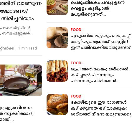
് വാങ്ങുന്ന
പെരുംജീരകം ചവച്ച ഉടന്‍
വെളളം കുടിച്ചാല്‍
വ്യാജമാണോ?
മധുരിക്കുന്നത്
തിരിച്ചറിയാം
എന്തുകൊണ്ടാണെന്ന്
അറിയാമോ?
ലക്ഷ്യമിട്ട് ചിലര്‍
FOOD
ണ, സസ്യ എണ്ണകള്‍,
പുഴുങ്ങിയ മുട്ടയും ഒരു കപ്പ്
്റ് മായം ചേര്‍ക്കുന്നു.
കാപ്പിയും; ബ്രേക്ക് ഫാസ്റ്റിന്
് രുചി നശിപ്പിക്കുക
ഇത് പതിവാക്കിയവരുണ്ടോ?
്‌വര്‍ക്ക്‌
1 min read
ോഗ്യത്തിന്
ാണ്
FOOD
രുചി അതികേമം; ഒരിക്കല്‍
കഴിച്ചാല്‍ പിന്നെയും
പിന്നെയും കഴിക്കാന്‍
തോന്നും; പക്ഷേ...
FOOD
കോഴിയുടെ ഈ ഭാഗങ്ങള്‍
മുട്ടിന് വെടിവെച്ചാലും
സ്‌കൂള്‍ ക്വിസില്
ണ എത്ര ദിവസം
കഴിക്കുന്നത് ഒഴിവാക്കുക;
മുട്ടുകുത്തില്ല:
സവര്‍ക്കറെ പുക
സൂക്ഷിക്കാം?;
ശരീരത്തിന് ദോഷമുണ്ടാക്കു
പൊലീസിനെ
ചോദ്യാവലി;
മായി
വെല്ലുവിളിച്ച് വീണ്ടും
വിവാദമായത്
ാന്‍ കഴിയുന്നത്
അർജുൻ ആയങ്കിയുടെ
വിദ്യാഭ്യാസ വകുപ്
വരെ