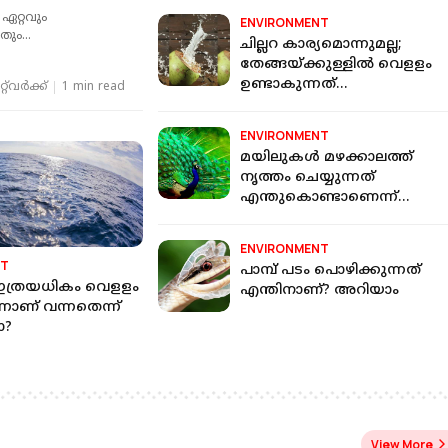
ലോകത്തിലെ
ഏറ്റവും
ENVIRONMENT
ം വേഗതയേറിയ
തും
ചില്ലറ കാര്യമൊന്നുമല്ല;
ായ പാമ്പാണ് ബ്ലാക്ക്
്ട് പ്രത്യേകത
തേങ്ങയ്ക്കുള്ളില്‍ വെളളം
െ കാര്യത്തില്‍ മുതല്‍
ഉണ്ടാകുന്നത്
്‌വര്‍ക്ക്‌
1 min read
ല പ്രത്യേകതകളുമുണ്ട്
എങ്ങനെയാണെന്ന്
അറിയാമോ?
ENVIRONMENT
മയിലുകള്‍ മഴക്കാലത്ത്
നൃത്തം ചെയ്യുന്നത്
എന്തുകൊണ്ടാണെന്ന്
അറിയാമോ?
ENVIRONMENT
NT
പാമ്പ് പടം പൊഴിക്കുന്നത്
മുട്ടിന് വെടിവെച്ചാലും
സ്‌കൂള്‍ ക്വിസില്
 ഇത്രയധികം വെളളം
എന്തിനാണ്? അറിയാം
മുട്ടുകുത്തില്ല:
സവര്‍ക്കറെ പുക
നാണ് വന്നതെന്ന്
പൊലീസിനെ
ചോദ്യാവലി;
ോ?
വെല്ലുവിളിച്ച് വീണ്ടും
വിവാദമായത്
അർജുൻ ആയങ്കിയുടെ
വിദ്യാഭ്യാസ വകുപ്
ഫേസ്ബുക്ക് പോസ്റ്റ്
നല്‍കിയ ചോദ്യ
View More