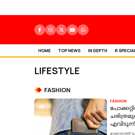
HOME
TOP NEWS
IN DEPTH
R SPECIA
LIFESTYLE
FASHION
FASHION
പോക്കറ്റ
ചരിത്രമു
എവിടുന്ന്
എങ്ങനെ 
ഇക്കാലത്ത് പോ