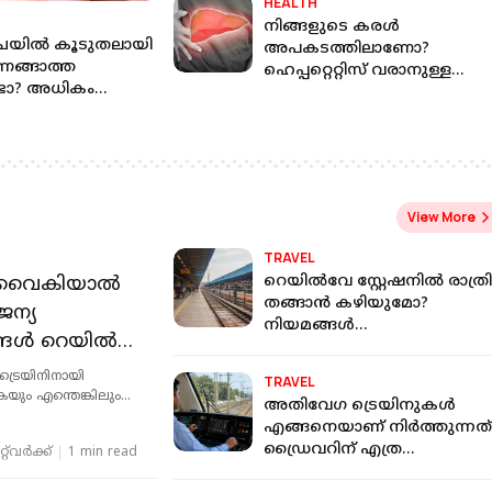
HEALTH
നിങ്ങളുടെ കരള്‍
മുട്ടിന് വെടിവെച്ചാലും
സ്‌കൂള്‍ ക്വിസില്
്ചയില്‍ കൂടുതലായി
അപകടത്തിലാണോ?
മുട്ടുകുത്തില്ല:
സവര്‍ക്കറെ പുക
ണങ്ങാത്ത
ഹെപ്പറ്റെറ്റിസ് വരാനുള്ള
പൊലീസിനെ
ചോദ്യാവലി;
ടോ? അധികം
സാധ്യത എങ്ങനെ
വെല്ലുവിളിച്ച് വീണ്ടും
വിവാദമായത്
; ഡോക്ടറെ
മനസിലാക്കാം
അർജുൻ ആയങ്കിയുടെ
വിദ്യാഭ്യാസ വകുപ്
ഫേസ്ബുക്ക് പോസ്റ്റ്
നല്‍കിയ ചോദ്യ
View More
TRAVEL
‍ വൈകിയാല്‍
റെയില്‍വേ സ്റ്റേഷനില്‍ രാത്ര
തങ്ങാന്‍ കഴിയുമോ?
ന്യ
നിയമങ്ങള്‍
ള്‍ റെയില്‍വേ
എന്തൊക്കെയാണെന്നറിയാം
ചെയ്യുന്നുണ്ട്;
‍ ട്രെയിനിനായി
TRAVEL
മോ?
കയും എന്തെങ്കിലും
അതിവേഗ ട്രെയിനുകള്‍
 ട്രെയിന്‍ വൈകുകയും
എങ്ങനെയാണ് നിര്‍ത്തുന്നത്
അത്തരമൊരു
ഡ്രൈവറിന് എത്ര
്‌വര്‍ക്ക്‌
1 min read
്‍ റെയില്‍വേ
ദൂരത്തുനിന്ന് സിഗ്നല്‍ കാണ
്ക് നിരവധി അവശ്യ