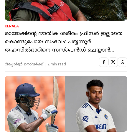
KERALA
രാജേഷിന്റെ ഭൗതിക ശരീരം ഫ്രീസർ ഇല്ലാതെ
കൊണ്ടുപോയ സംഭവം: പയ്യന്നൂർ
തഹസിൽദാറിനെ സസ്പെൻഡ് ചെയ്യാൻ
നിർദ്ദേശം
റിപ്പോർട്ടർ നെറ്റ്‌വര്‍ക്ക്‌
2 min read