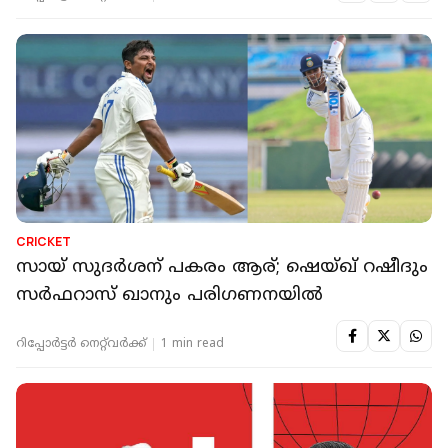
CRICKET
സായ് സുദര്‍ശന് പകരം ആര്; ഷെയ്ഖ് റഷീദും
സര്‍ഫറാസ് ഖാനും പരിഗണനയില്‍
റിപ്പോർട്ടർ നെറ്റ്‌വര്‍ക്ക്‌
1 min read