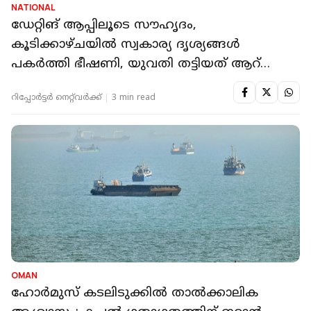
NATIONAL
ഡേറ്റിങ് ആപ്പിലൂടെ സൗഹൃദം,
കൂടിക്കാഴ്ചയില്‍ സ്വകാര്യ ദൃശ്യങ്ങള്‍
പകര്‍ത്തി ഭീഷണി, യുവതി തട്ടിയത് ആറ്
കോടി രൂപ
റിപ്പോർട്ടർ നെറ്റ്‌വര്‍ക്ക്‌
3 min read
OMAN
ഹോർമുസ് കടലിടുക്കിൽ താൽക്കാലിക