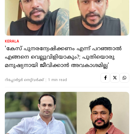
KERALA
'കേസ് പുനരന്വേഷിക്കണം എന്ന് പറഞ്ഞാൽ
എങ്ങനെ വെല്ലുവിളിയാകും?; പുതിയൊരു
മനുഷ്യനായി ജീവിക്കാൻ അവകാശമില്ല'
റിപ്പോർട്ടർ നെറ്റ്‌വര്‍ക്ക്‌
1 min read