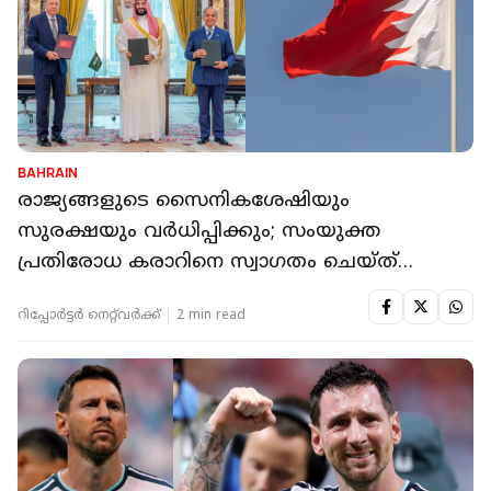
BAHRAIN
രാജ്യങ്ങളുടെ സൈനികശേഷിയും
സുരക്ഷയും വർധിപ്പിക്കും; സംയുക്ത
പ്രതിരോധ കരാറിനെ സ്വാ​ഗതം ചെയ്ത്
ബഹ്റൈൻ
റിപ്പോർട്ടർ നെറ്റ്‌വര്‍ക്ക്‌
2 min read