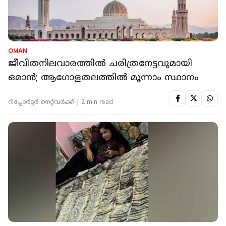
OMAN
ജീവിതനിലവാരത്തിൽ ചരിത്രനേട്ടവുമായി
ഒമാൻ; ആഗോളതലത്തിൽ മൂന്നാം സ്ഥാനം
റിപ്പോർട്ടർ നെറ്റ്‌വര്‍ക്ക്‌
2 min read