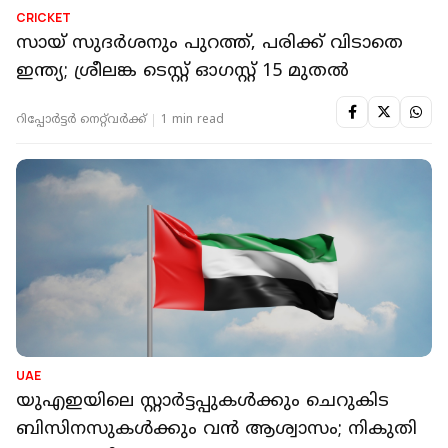
CRICKET
സായ് സുദര്‍ശനും പുറത്ത്, പരിക്ക് വിടാതെ
ഇന്ത്യ; ശ്രീലങ്ക ടെസ്റ്റ് ഓഗസ്റ്റ് 15 മുതല്‍
റിപ്പോർട്ടർ നെറ്റ്‌വര്‍ക്ക്‌
1 min read
UAE
യുഎഇയിലെ സ്റ്റാർട്ടപ്പുകൾക്കും ചെറുകിട
ബിസിനസുകൾക്കും വൻ ആശ്വാസം; നികുതി