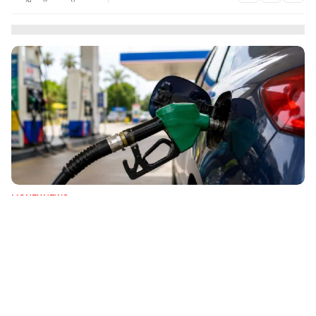
MONEY NEWS
കൊടുക്കുന്ന പൈസക്ക് ഇന്ധനമില്ലേ? ഫ്യുവൽ
മെഷീനിൽ ഇലക്ട്രോണിക് ചിപ്പ്
കണ്ടെത്തിയെന്ന് പരാതി; അന്വേഷണം
റിപ്പോർട്ടർ നെറ്റ്‌വര്‍ക്ക്‌
2 min read