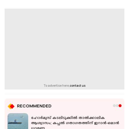
To advertise here,
contact us
RECOMMENDED
ല്‍
ഹോർമുസ് കടലിടുക്കിൽ താൽക്കാലിക
ി
ആശ്വാസം; കപ്പൽ ഗതാഗതത്തിന് ഇറാൻ-ഒമാൻ
ധാരണ