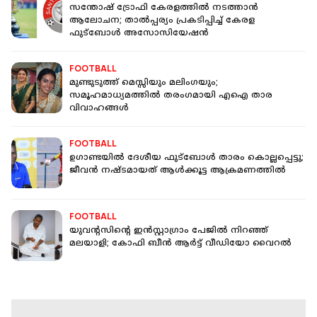
സന്തോഷ് ട്രോഫി കേരളത്തിൽ നടത്താൻ
ആലോചന; താൽപ്പര്യം പ്രകടിപ്പിച്ച് കേരള
ഫുട്ബോൾ അസോസിയേഷൻ
FOOTBALL
മുണ്ടുടുത്ത് മെസ്സിയും മലിംഗയും;
സമൂഹമാധ്യമത്തിൽ തരംഗമായി എഐ താര
വിവാഹങ്ങൾ
FOOTBALL
ഉഗാണ്ടയിൽ ദേശീയ ഫുട്ബോൾ താരം കൊല്ലപ്പെട്ടു;
ജീവൻ നഷ്ടമായത് ആൾക്കൂട്ട ആക്രമണത്തിൽ
FOOTBALL
യുവന്റസിന്റെ ഇൻസ്റ്റാഗ്രാം പേജില്‍ നിറഞ്ഞ്
മലയാളി; കോഫി ബീൻ ആർട്ട് വീഡിയോ വൈറൽ