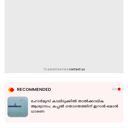
To advertise here,
contact us
RECOMMENDED
ല്‍
ഹോർമുസ് കടലിടുക്കിൽ താൽക്കാലിക
ി
ആശ്വാസം; കപ്പൽ ഗതാഗതത്തിന് ഇറാൻ-ഒമാൻ
ധാരണ