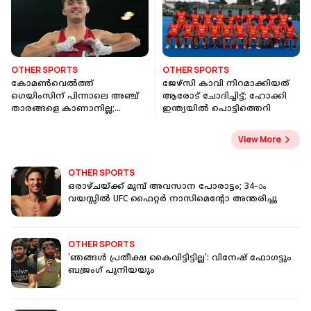
OTHER SPORTS
OTHER SPORTS
കോമൺവെൽത്ത്
ജേഴ്സി കാവി നിറമാക്കിയത്
ഗെയിംസിന് പിന്നാലെ അഞ്ച്
ആരോട് ചോദിച്ചിട്ട്; ഹോക്കി
താരങ്ങളെ കാണാനില്ല;
ഇന്ത്യയിൽ പൊട്ടിത്തെറി
കൂട്ടത്തിൽ പാക് ബോക്സറും
View More
OTHER SPORTS
ഒരാഴ്ചയ്ക്ക് മുമ്പ് അവസാന പോരാട്ടം; 34–ാം
വയസ്സിൽ UFC ഫൈറ്റർ നാസിമെന്റോ അന്തരിച്ചു
OTHER SPORTS
'ഞങ്ങള്‍ പ്രതീക്ഷ കൈവിട്ടിട്ടില്ല': വിനേഷ് ഫോഗട്ടും
ബജ്രംഗ് പുനിയയും