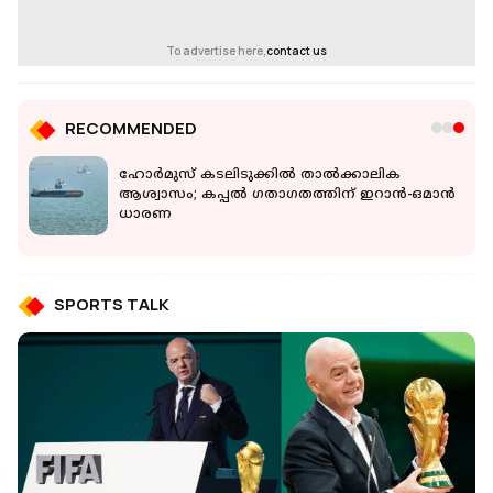
To advertise here,
contact us
RECOMMENDED
ല്‍
ഹോർമുസ് കടലിടുക്കിൽ താൽക്കാലിക
ി
ആശ്വാസം; കപ്പൽ ഗതാഗതത്തിന് ഇറാൻ-ഒമാൻ
ധാരണ
SPORTS TALK