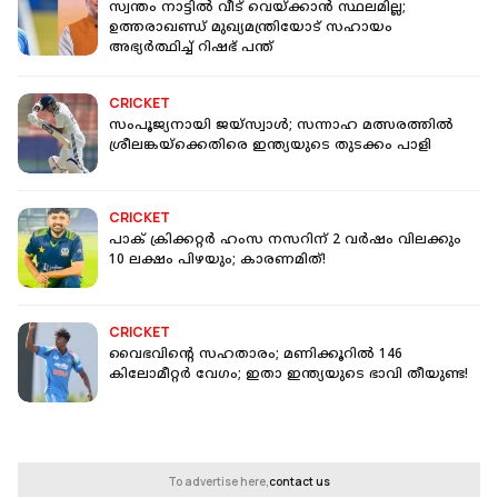
സ്വന്തം നാട്ടിൽ വീട് വെയ്ക്കാൻ സ്ഥലമില്ല;
ഉത്തരാഖണ്ഡ് മുഖ്യമന്ത്രിയോട് സഹായം
അഭ്യർത്ഥിച്ച് റിഷഭ് പന്ത്
CRICKET
സംപൂജ്യനായി ജയ്‌സ്വാൾ; സന്നാഹ മത്സരത്തില്‍
ശ്രീലങ്കയ്‌ക്കെതിരെ ഇന്ത്യയുടെ തുടക്കം പാളി
CRICKET
പാക് ക്രിക്കറ്റർ ഹംസ നസറിന് 2 വർഷം വിലക്കും
10 ലക്ഷം പിഴയും; കാരണമിത്!
CRICKET
വൈഭവിന്റെ സഹതാരം; മണിക്കൂറിൽ 146
കിലോമീറ്റർ വേഗം; ഇതാ ഇന്ത്യയുടെ ഭാവി തീയുണ്ട!
To advertise here,
contact us