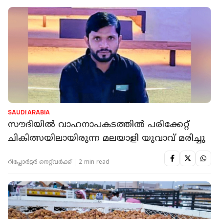
SAUDI ARABIA
സൗദിയിൽ വാഹനാപകടത്തിൽ പരിക്കേറ്റ്
ചികിത്സയിലായിരുന്ന മലയാളി യുവാവ് മരിച്ചു
റിപ്പോർട്ടർ നെറ്റ്‌വര്‍ക്ക്‌
2 min read