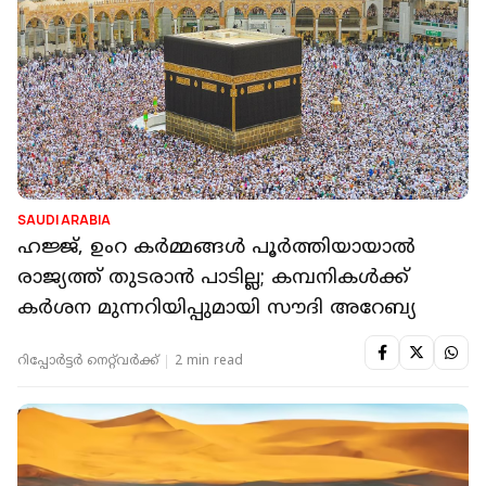
SAUDI ARABIA
ഹജ്ജ്, ഉംറ കർമ്മങ്ങൾ പൂർത്തിയായാൽ
രാജ്യത്ത് തുടരാൻ പാടില്ല; കമ്പനികൾക്ക്
കർശന മുന്നറിയിപ്പുമായി സൗദി അറേബ്യ
റിപ്പോർട്ടർ നെറ്റ്‌വര്‍ക്ക്‌
2 min read