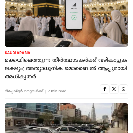
SAUDI ARABIA
മക്കയിലെത്തുന്ന തീർത്ഥാടകർക്ക് വഴികാട്ടുക
ലക്ഷ്യം; അത്യാധുനിക മൊബൈൽ ആപ്പുമായി
അധികൃതർ
റിപ്പോർട്ടർ നെറ്റ്‌വര്‍ക്ക്‌
2 min read