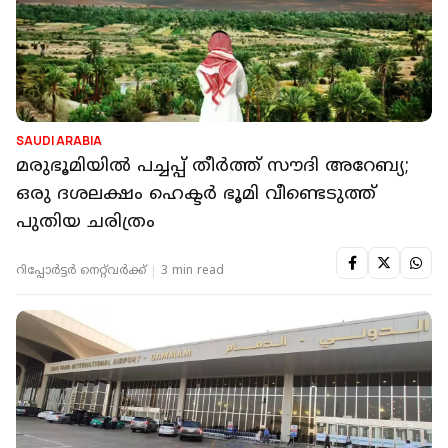
SAUDI ARABIA
മരുഭൂമിയിൽ പച്ചപ്പ് തീർത്ത് സൗദി അറേബ്യ;
ഒരു ദശലക്ഷം ഹെക്ടർ ഭൂമി വീണ്ടെടുത്ത്
പുതിയ ചരിത്രം
റിപ്പോർട്ടർ നെറ്റ്‌വര്‍ക്ക്‌
3 min read