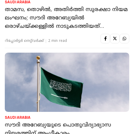
SAUDI ARABIA
താമസ, തൊഴിൽ, അതിർത്തി സുരക്ഷാ നിയമ
ലംഘനം; സൗദി അറേബ്യയിൽ
ഒരാഴ്ചയ്ക്കള്ളിൽ നാടുകടത്തിയത്
13000ത്തിലധികം പേരെ
റിപ്പോർട്ടർ നെറ്റ്‌വര്‍ക്ക്‌
2 min read
SAUDI ARABIA
സൗദി അറേബ്യയുടെ പൊതുവിദ്യാഭ്യാസ
നിയമത്തിന് അം​ഗീകാരം