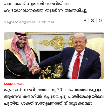
പാലക്കാട് സ്വദേശി സൗദിയിൽ
ഹൃദയാഘാതത്തെ തുടർന്ന് അന്തരിച്ചു
റിപ്പോർട്ടർ നെറ്റ്‌വര്‍ക്ക്‌
1 min read
SAUDI ARABIA
യുഎസ്-സൗദി അറേബ്യ 30 വർഷത്തേക്കുള്ള
ആണവ കരാറിൽ ഒപ്പുവെച്ചു; പശ്ചിമേഷ്യയിലെ
പുതിയ ശക്തിസന്തുലനത്തിന് തുടക്കമോ