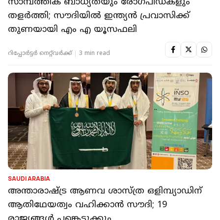
സാമ്പത്തിക ബാധ്യതയും രോ​ഗപീഡകളും
തളർത്തി; സൗദിയിൽ ഇന്ത്യൻ പ്രവാസിക്ക്
തുണയായി എം എ യൂസഫലി
റിപ്പോർട്ടർ നെറ്റ്‌വര്‍ക്ക്‌
3 min read
SAUDI ARABIA
അന്താരാഷ്ട്ര ആണവ ശാസ്ത്ര ഒളിമ്പ്യാഡിന്
ആതിഥേയത്വം വഹിക്കാൻ സൗദി; 19
രാജ്യങ്ങൾ പങ്കെടുക്കും