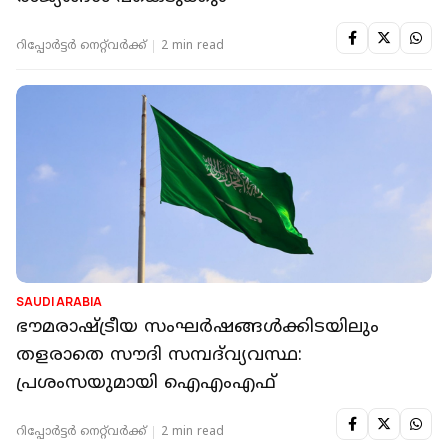
റിപ്പോർട്ടർ നെറ്റ്‌വര്‍ക്ക്‌
2 min read
SAUDI ARABIA
ഭൗമരാഷ്ട്രീയ സംഘർഷങ്ങൾക്കിടയിലും
തളരാതെ സൗദി സമ്പദ്‌വ്യവസ്ഥ:
പ്രശംസയുമായി ഐഎംഎഫ്
റിപ്പോർട്ടർ നെറ്റ്‌വര്‍ക്ക്‌
2 min read