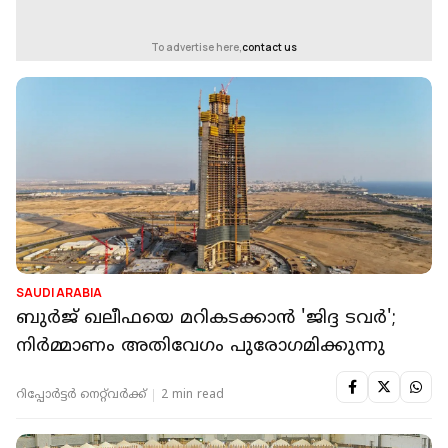
To advertise here,
contact us
SAUDI ARABIA
ബുർജ് ഖലീഫയെ മറികടക്കാൻ 'ജിദ്ദ ടവർ';
നിർമ്മാണം അതിവേ​ഗം പുരോ​ഗമിക്കുന്നു
റിപ്പോർട്ടർ നെറ്റ്‌വര്‍ക്ക്‌
2 min read