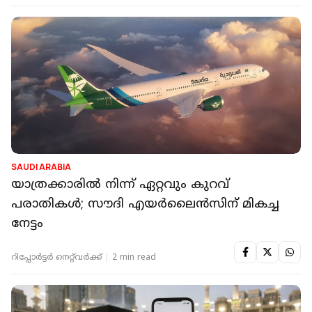
SAUDI ARABIA
യാത്രക്കാരിൽ നിന്ന് ഏറ്റവും കുറവ്
പരാതികൾ; സൗദി എയർലൈൻസിന് മികച്ച
നേട്ടം
റിപ്പോർട്ടർ നെറ്റ്‌വര്‍ക്ക്‌
2 min read