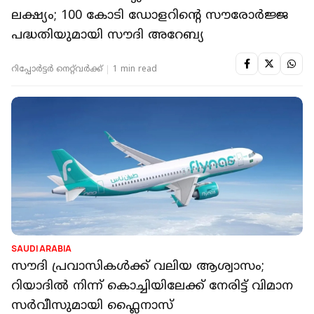
ലക്ഷ്യം; 100 കോടി ഡോളറിന്റെ സൗരോർജ്ജ
പദ്ധതിയുമായി സൗദി അറേബ്യ
റിപ്പോർട്ടർ നെറ്റ്‌വര്‍ക്ക്‌
1 min read
SAUDI ARABIA
സൗദി പ്രവാസികൾക്ക് വലിയ ആശ്വാസം;
റിയാദിൽ നിന്ന് കൊച്ചിയിലേക്ക് നേരിട്ട് വിമാന
സർവീസുമായി ഫ്ലൈനാസ്