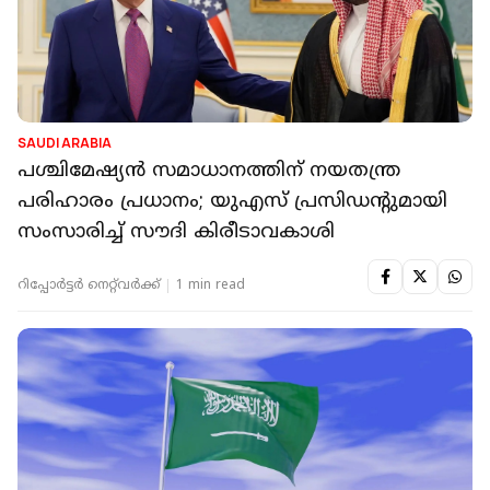
SAUDI ARABIA
പശ്ചിമേഷ്യൻ സമാധാനത്തിന് നയതന്ത്ര
പരിഹാരം പ്രധാനം; യുഎസ് പ്രസിഡന്റുമായി
സംസാരിച്ച് സൗദി കിരീടാവകാശി
റിപ്പോർട്ടർ നെറ്റ്‌വര്‍ക്ക്‌
1 min read