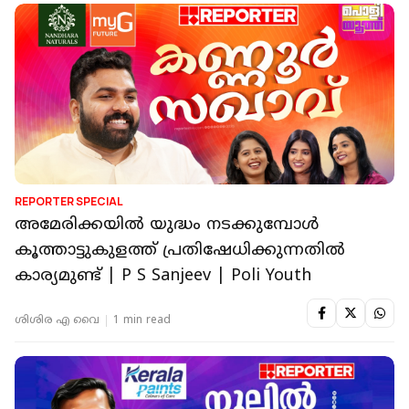
REPORTER SPECIAL
അമേരിക്കയിൽ യുദ്ധം നടക്കുമ്പോൾ
കൂത്താട്ടുകുളത്ത് പ്രതിഷേധിക്കുന്നതിൽ
കാര്യമുണ്ട് | P S Sanjeev | Poli Youth
ശിശിര എ വൈ
1 min read