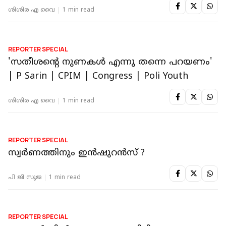
REPORTER SPECIAL
'ഷാഫിയും രാഹുലുമായി ചില അഭിപ്രായ
വ്യത്യാസങ്ങളുണ്ടായിരുന്നു' | Chandy Oommen
| Poli Youth
ശിശിര എ വൈ
1 min read