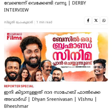
വേണ്ടെന്ന് വെക്കേണ്ടി വന്നു | DERBY
INTERVIEW
സ്മൃതി പ്രേംകുമാര്‍
1 min read
REPORTER SPECIAL
ഇനി കിട്ടാനുള്ളത് ദാദ സാഹേബ് ഫാൽക്കെ
അവാർഡ് | Dhyan Sreenivasan | VIshnu |
Bheeshmar