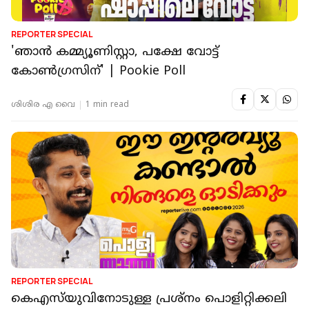
REPORTER SPECIAL
'ഞാൻ കമ്മ്യൂണിസ്റ്റാ, പക്ഷേ വോട്ട്
കോൺഗ്രസിന്' | Pookie Poll
ശിശിര എ വൈ
1 min read
REPORTER SPECIAL
കെഎസ്‌യുവിനോടുള്ള പ്രശ്നം പൊളിറ്റിക്കലി