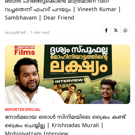
ഞാൻ പറഞ്ഞുകൊണ്ട് മാത്രമാണ് വിഗ്
വച്ചതെന്ന് ഫഹദ് പറയും | Vineeth Kumar |
Sambhavam | Dear Friend
രാഹുൽ ബി
1 min read
REPORTER SPECIAL
നോര്‍മലായ ഒരാള്‍ സിനിമയിലെ ക്രൈം കണ്ട്
ക്രൈം ചെയ്യില്ല | Krishnadas Murali |
Mohiniyattam Interview