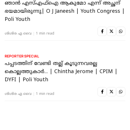
REPORTER SPECIAL
യുദ്ധം ലാഭം കൊയ്യുന്ന ചോര കച്ചവടം
സുമ സണ്ണി
1 min read