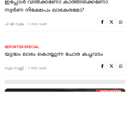
REPORTER SPECIAL
'സതീശന്റെ നുണകള്‍ എന്നു തന്നെ പറയണം'
| P Sarin | CPIM | Congress | Poli Youth
ശിശിര എ വൈ
1 min read
REPORTER SPECIAL
സ്വർണത്തിനും ഇൻഷുറൻസ് ?