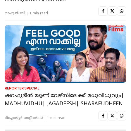
രാഹുൽ ബി
1 min read
REPORTER SPECIAL
ഷറഫുദീന്‍ യൂണിവേഴ്‌സിലേക്ക് മധുവിധുവും|
MADHUVIDHU| JAGADEESH| SHARAFUDHEEN
റിപ്പോർട്ടർ നെറ്റ്‌വര്‍ക്ക്‌
1 min read