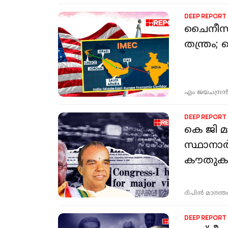
DEEP REPORT
ചൈനീസ് ആധിപത്യത
എം ജയചന്ദ്രന്
DEEP REPORT
കെ ജി മ
സ്ഥാനാർ
കൗതുക
ദിപിന്‍ മാനന്
DEEP REPORT