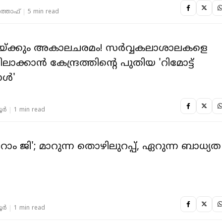
‍ത്താഫ്
5 min read
യ്ക്കും അകാലചരമം! സർവ്വകലാശാലകളെ
ാക്കാൻ കേന്ദ്രത്തിൻ്റെ പുതിയ 'റിമോ‍‍ട്ട്
ോൾ'
ൂർ
1 min read
റാം ജി'; മാറുന്ന തൊഴിലുറപ്പ്, ഏറുന്ന ബാധ്യത
ൂർ
1 min read