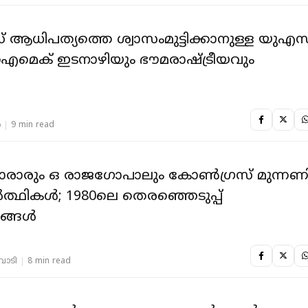
്തെ ശ്വാസംമുട്ടിക്കാനുള്ള യുഎസ്
തന്ത്രം; ഐമെക് ഇടനാഴിയും ഭൗമരാഷ്ട്രീയവും
‍
9 min read
ാരാരും ഒ രാജ​ഗോപാലും കോൺ​ഗ്രസ് മുന്നണ
ത്ഥികൾ; 1980ലെ തെരഞ്ഞെടുപ്പ്
ങ്ങൾ
തവാടി
8 min read