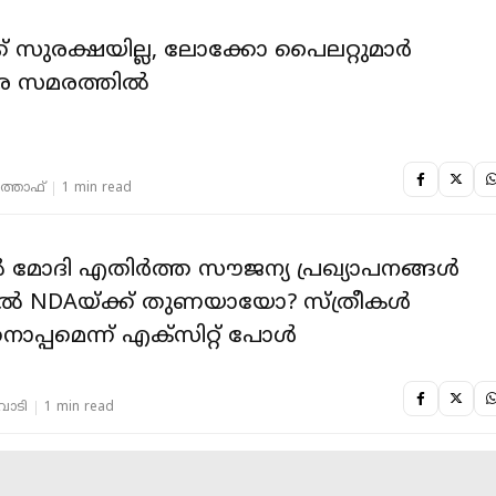
് സുരക്ഷയില്ല, ലോക്കോ പൈലറ്റുമാര്‍
ര സമരത്തില്‍
‍ത്താഫ്
1 min read
 മോദി എതിർത്ത സൗജന്യ പ്രഖ്യാപനങ്ങൾ
ൽ NDAയ്ക്ക് തുണയായോ? സ്ത്രീകൾ
ൊപ്പമെന്ന് എക്സിറ്റ് പോൾ
തവാടി
1 min read