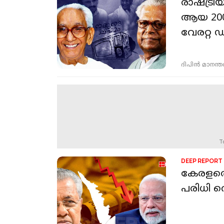
രാഷ്ട്ര
ആയ 2006
വേരറ്റ
ദിപിന്‍ മാനന്
T
DEEP REPORT
കേരളത്തെ
പരിധി വെട