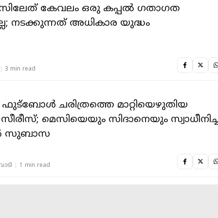
ിലേത് കേവലം ഒരു കപ്പൽ ഗതാഗത
്ല; നടക്കുന്നത് അധികാര യുദ്ധം
3 min read
റെ ഫുട്ബോൾ ചരിത്രത്തെ മാറ്റിയെഴുതിയ
ീരീസ്; മെസിയെയും സിദാനെയും സ്വാധീനിച്
്റൻ സുബാസ
തവാടി
1 min read