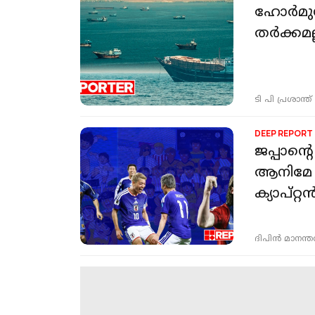
ഹോർമുസ
തർക്കമല
ടി പി പ്രശാന്ത്
DEEP REPORT
ജപ്പാൻ്
ആനിമേ സ
ക്യാപ്റ
ദിപിന്‍ മാനന്