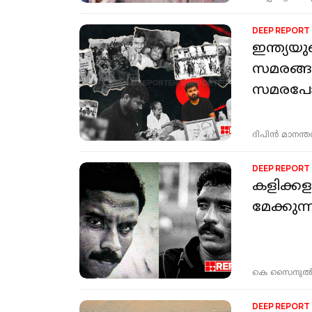
DEEP REPORT
ഇന്ത്യയു
സമരങ്ങള
സമരപോര
ദിപിന്‍ മാനന്
DEEP REPORT
കളിക്കള
മേക്കുന
കെ സൈനുൽ
DEEP REPORT