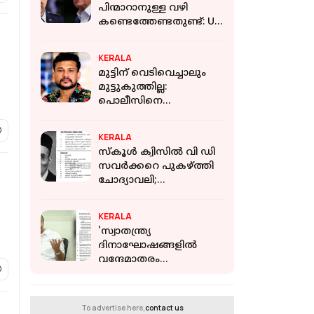
പിന്മാറാനുള്ള വഴി
കണ്ടെത്തേണ്ടതുണ്ട്: US
സൈനിക മേധാവി
നിലപാട് പറഞ്ഞതായി
KERALA
റിപ്പോർട്ട്
മുട്ടിന് വെടിവെച്ചാലും
മുട്ടുകുത്തില്ല:
പൊലീസിനെ
വെല്ലുവിളിച്ച് വീണ്ടും
അർജുൻ ആയങ്കിയുടെ
KERALA
ഫേസ്ബുക്ക് പോസ്റ്റ്
സ്‌കൂള്‍ ക്വിസില്‍ വി ഡി
സവര്‍ക്കറെ പുകഴ്ത്തി
ചോദ്യാവലി;
വിവാദമായത്
വിദ്യാഭ്യാസ വകുപ്പ്
KERALA
നല്‍കിയ ചോദ്യം
'സ്വാതന്ത്ര്യ
ദിനാഘോഷങ്ങളിൽ
വന്ദേമാതരം
മുഴുവനായും
ആലപിക്കണം';
ഉത്തരവിറക്കി
To advertise here,
contact us