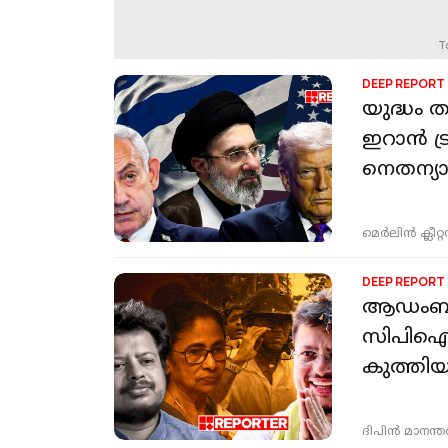
T
DEEP REPORT
യുദ്ധം 
ഇറാൻ ട
നെതന്യാ
മെർലിൻ ക്ലീറ്റ
DEEP REPORT
ആഡംബര
സിപിഐഎമ
കുത്തി
ദിപിന്‍ മാനന്