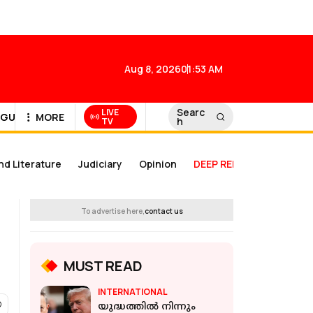
Aug 8, 2026
01:53 AM
Searc
LIVE
GULF NEWS
MORE
h
TV
nd Literature
Judiciary
Opinion
DEEP REPORT
Prime
To advertise here,
contact us
MUST READ
INTERNATIONAL
യുദ്ധത്തിൽ നിന്നും