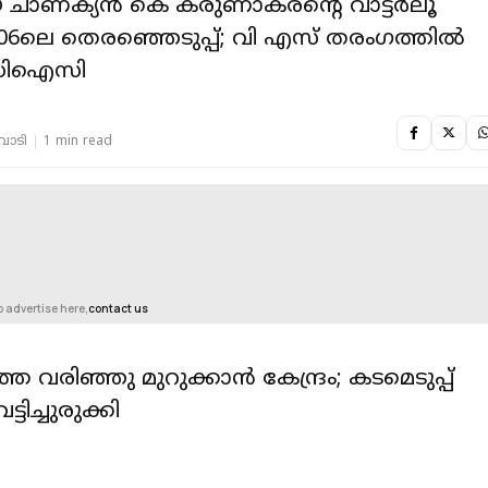
ീയ ചാണക്യൻ കെ കരുണാകരൻ്റെ വാട്ട‍ർലൂ
ലെ തെരഞ്ഞെടുപ്പ്; വി എസ് തരം​ഗത്തിൽ
 ഡിഐസി
തവാടി
1 min read
o advertise here,
contact us
 വരിഞ്ഞു മുറുക്കാൻ കേന്ദ്രം; കടമെടുപ്പ്
്ടിച്ചുരുക്കി