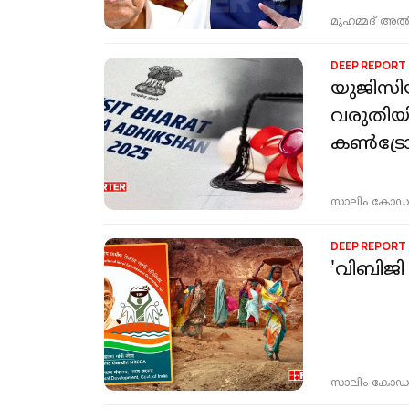
മുഹമ്മദ് അല്
DEEP REPORT
യുജിസി
വരുതിയില
കൺട്ര
സാലിം കോഡ
DEEP REPORT
'വിബിജി 
സാലിം കോഡ