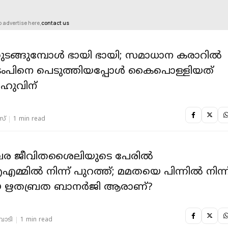
o advertise here,
contact us
തുടങ്ങുമ്പോൾ ഭായി ഭായി; സമാധാന കരാറിൽ
്രംപിനെ പെടുത്തിയപ്പോൾ കൈപൊള്ളിയത്
ഹുവിന്
സ്
1 min read
 ജീവിതശൈലിയുടെ പേരിൽ
്മിൽ നിന്ന് പുറത്ത്; മമതയെ പിന്നിൽ നിന്ന
യ ഋതബ്രത ബാനർജി ആരാണ്?
തവാടി
1 min read