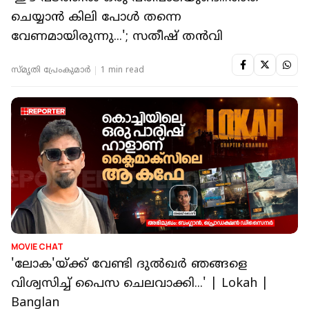
ചെയ്യാൻ കിലി പോൾ തന്നെ
വേണമായിരുന്നു...'; സതീഷ് തൻവി
സ്മൃതി പ്രേംകുമാര്‍
1 min read
MOVIE CHAT
'ലോക'യ്ക്ക് വേണ്ടി ദുൽഖർ ഞങ്ങളെ
വിശ്വസിച്ച് പൈസ ചെലവാക്കി...' | Lokah |
Banglan