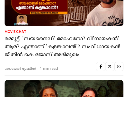
MOVIE CHAT
മമ്മൂട്ടി 'സയനൈഡ്' മോഹനോ? വി'നായകന്‍'
ആര്? എന്താണ് 'കളങ്കാവല്‍'? സംവിധായകന്‍
ജിതിന്‍ കെ ജോസ് അഭിമുഖം
ജോയേല്‍ സ്റ്റാലിന്‍
1 min read