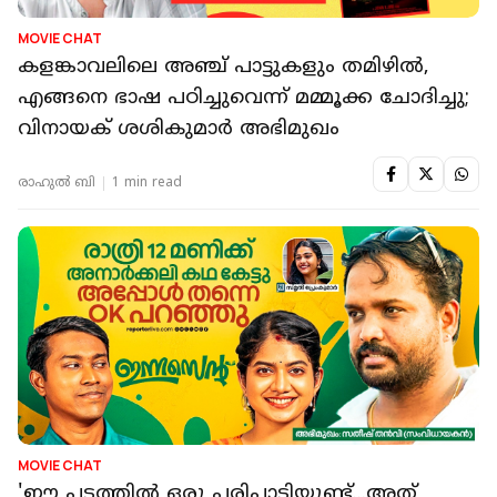
MOVIE CHAT
കളങ്കാവലിലെ അഞ്ച് പാട്ടുകളും തമിഴിൽ,
എങ്ങനെ ഭാഷ പഠിച്ചുവെന്ന് മമ്മൂക്ക ചോദിച്ചു;
വിനായക് ശശികുമാർ അഭിമുഖം
രാഹുൽ ബി
1 min read
MOVIE CHAT
'ഈ പടത്തില്‍ ഒരു പരിപാടിയുണ്ട്...അത്