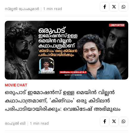
സ്മൃതി പ്രേംകുമാര്‍
1 min read
MOVIE CHAT
ഒരുപാട് ഇമോഷൻസ് ഉള്ള മെയിൻ വില്ലൻ
കഥാപാത്രമാണ്, 'കിങ്ഡം' ഒരു കിടിലൻ
പരിപാടിയായിരിക്കും: വെങ്കിടേഷ് അഭിമുഖം
രാഹുൽ ബി
1 min read