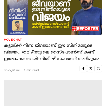
MOVIE CHAT
കട്ടയ്ക്ക് നിന്ന ജീവയാണ് ഈ സിനിമയുടെ
വിജയം, തമിഴ്നാട്ടിലെ റെസ്പോൺസ് കണ്ട്
ഇമോഷണലായി: നിതീഷ് സഹദേവ് അഭിമുഖം
രാഹുൽ ബി
1 min read