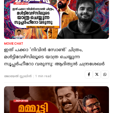
MOVIE CHAT
ഇത് പക്കാ 'നിവിൻ സോൺ' ചിത്രം,
മൾട്ടിവേഴ്സിലൂടെ യാത്ര ചെയ്യുന്ന
സൂപ്പർഹീറോ വരുന്നു: ആദിത്യൻ ചന്ദ്രശേഖർ
ജോയേല്‍ സ്റ്റാലിന്‍
1 min read