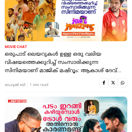
MOVIE CHAT
ഒരുപാട് ലെയറുകള്‍ ഉള്ള ഒരു വലിയ
വിഷയത്തെക്കുറിച്ച് സംസാരിക്കുന്ന
സിനിമയാണ് മാജിക് മഷ്റൂം: ആകാശ് ദേവ്
അഭിമുഖം
രാഹുൽ ബി
1 min read