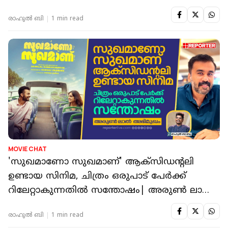
രാഹുൽ ബി
1 min read
MOVIE CHAT
'സുഖമാണോ സുഖമാണ്' ആക്‌സിഡന്റലി
ഉണ്ടായ സിനിമ, ചിത്രം ഒരുപാട് പേർക്ക്
റിലേറ്റാകുന്നതിൽ സന്തോഷം| അരുൺ ലാൽ
അഭിമുഖം
രാഹുൽ ബി
1 min read