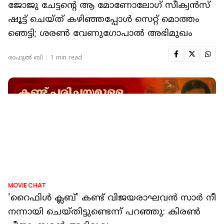
ജോജു ചേട്ടന്റെ ആ മോണോലോഗ് സീക്വൻസ്
ഷൂട്ട് ചെയ്ത് കഴിഞ്ഞപ്പോൾ സെറ്റ് മൊത്തം
ഞെട്ടി; ശരണ്‍ വേണുഗോപാല്‍ അഭിമുഖം
രാഹുൽ ബി
1 min read
MOVIE CHAT
'റൈഫിൾ ക്ലബ്' കണ്ട് വിജയരാഘവൻ സാർ നീ
നന്നായി ചെയ്തിട്ടുണ്ടെന്ന് പറഞ്ഞു: കിരൺ