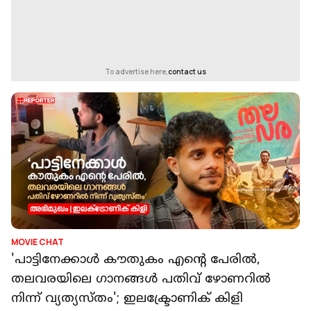
To advertise here,
contact us
MOVIE CHAT
'പാട്ടിനേക്കാൾ കൗതുകം എന്റെ പേരിൽ,
തലവരയിലെ ഗാനങ്ങൾ പതിവ് ഴോണറിൽ
നിന്ന് വ്യത്യസ്തം'; ഇലക്ട്രോണിക് കിളി