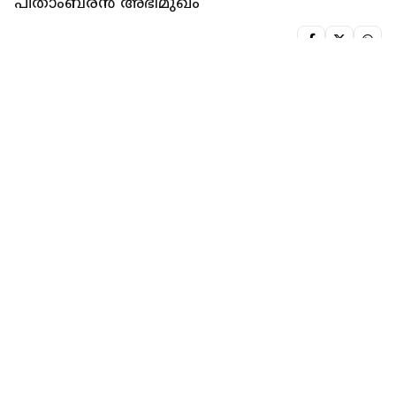
പീതാംബരൻ അഭിമുഖം
രാഹുൽ ബി
1 min read
MOVIE CHAT
ബറോസിൽ ലാൽ സാർ ആവശ്യപ്പെട്ട
സ്കെച്ചുകൾ കൃത്യമായി കൊടുക്കാൻ
സാധിച്ചതിൽ സന്തോഷമുണ്ട്; സേതു