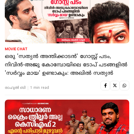
MOVIE CHAT
ഒരു 'സത്യൻ അന്തിക്കാടൻ' ഗോസ്റ്റ് പടം,
നിവിൻ-അജു കോമ്പോയിലെ ടോപ് പടങ്ങളിൽ
'സർവ്വം മായ' ഉണ്ടാകും: അഖിൽ സത്യൻ
രാഹുൽ ബി
1 min read