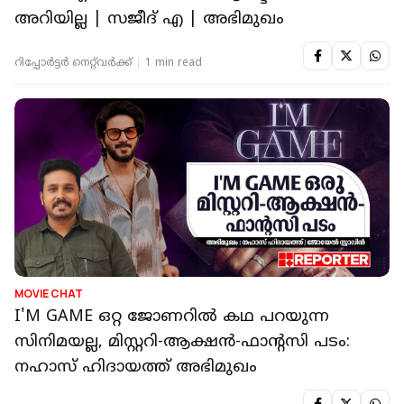
അറിയില്ല | സജീദ് എ | അഭിമുഖം
റിപ്പോർട്ടർ നെറ്റ്‌വര്‍ക്ക്‌
1 min read
MOVIE CHAT
I'M GAME ഒറ്റ ജോണറിൽ കഥ പറയുന്ന
സിനിമയല്ല, മിസ്റ്ററി-ആക്ഷൻ-ഫാന്റസി പടം:
നഹാസ് ഹിദായത്ത് അഭിമുഖം