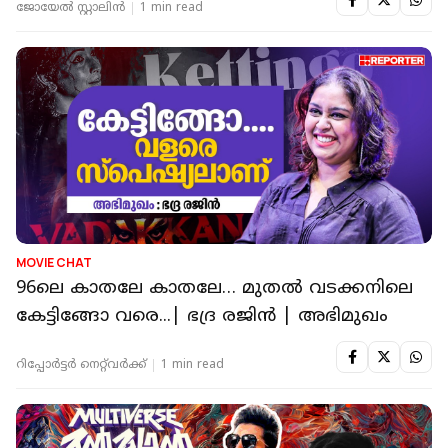
ജോയേല്‍ സ്റ്റാലിന്‍
1 min read
MOVIE CHAT
96ലെ കാതലേ കാതലേ… മുതല്‍ വടക്കനിലെ
കേട്ടിങ്ങോ വരെ...| ഭദ്ര രജിന്‍ | അഭിമുഖം
റിപ്പോർട്ടർ നെറ്റ്‌വര്‍ക്ക്‌
1 min read