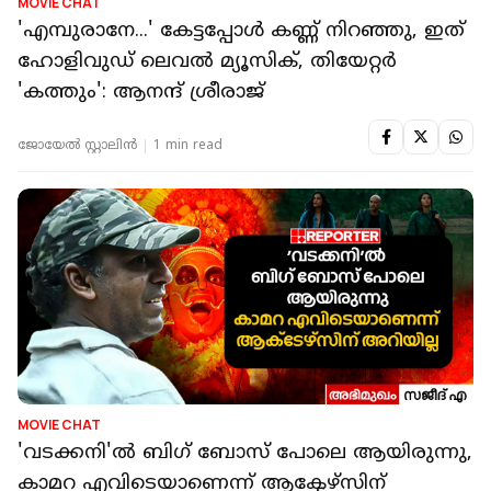
MOVIE CHAT
'എമ്പുരാനേ...' കേട്ടപ്പോൾ കണ്ണ് നിറഞ്ഞു, ഇത്
ഹോളിവുഡ് ലെവൽ മ്യൂസിക്, തിയേറ്റർ
'കത്തും': ആനന്ദ് ശ്രീരാജ്
ജോയേല്‍ സ്റ്റാലിന്‍
1 min read
MOVIE CHAT
'വടക്കനി'ൽ ബിഗ് ബോസ് പോലെ ആയിരുന്നു,
കാമറ എവിടെയാണെന്ന് ആക്ടേഴ്‌സിന്