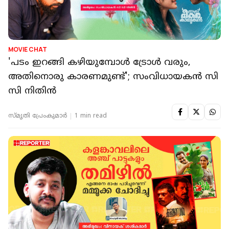
MOVIE CHAT
'പടം ഇറങ്ങി കഴിയുമ്പോൾ ട്രോൾ വരും,
അതിനൊരു കാരണമുണ്ട്'; സംവിധായകൻ സി
സി നിതിൻ
സ്മൃതി പ്രേംകുമാര്‍
1 min read