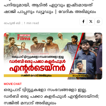
പനിയുമായി, ആടിൽ ഏറ്റവും ഇഷ്ടമായത്
ഷാജി പാപ്പനും ഡ്യൂഡും | വേദിക അഭിമുഖം
രാഹുൽ ബി
1 min read
MOVIE CHAT
ഒരുപാട് ട്വിസ്റ്റുകളോ സംഭവങ്ങളോ ഇല്ല,
ഡർബി ഒരു പക്കാ കളർഫുൾ എൻ്റർടെയ്നർ;
സജിൽ മമ്പാട് അഭിമുഖം