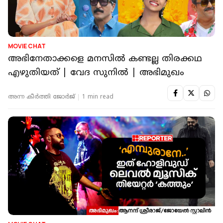
MOVIE CHAT
അഭിനേതാക്കളെ മനസില്‍ കണ്ടല്ല തിരക്കഥ
എഴുതിയത് | വേദ സുനില്‍ | അഭിമുഖം
അന്ന കീര്‍‌ത്തി ജോര്‍ജ്
1 min read