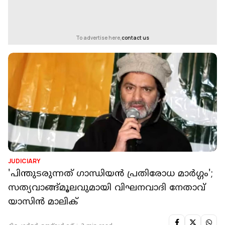
To advertise here,
contact us
JUDICIARY
'പിന്തുടരുന്നത് ഗാന്ധിയൻ പ്രതിരോധ മാർഗ്ഗം';
സത്യവാങ്ങ്മൂലവുമായി വിഘനവാദി നേതാവ്
യാസിൻ മാലിക്