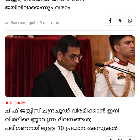
ജയിലിലായെന്നും വരാം!
ഹരിത വാവച്ചന്‍
3 min read
JUDICIARY
ചീഫ് ജസ്റ്റിസ് ചന്ദ്രചൂഢ് വിരമിക്കാൻ ഇനി
വിരലിലെണ്ണാവുന്ന ദിവസങ്ങൾ;
പരിഗണനയിലുള്ള 10 പ്രധാന കേസുകൾ