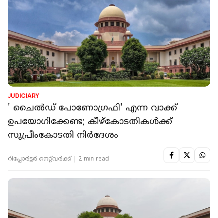
JUDICIARY
' ചൈല്‍ഡ് പോണോഗ്രഫി' എന്ന വാക്ക്
ഉപയോഗിക്കേണ്ട; കീഴ്കോടതികൾക്ക്
സുപ്രീംകോടതി നിർദേശം
റിപ്പോർട്ടർ നെറ്റ്‌വര്‍ക്ക്‌
2 min read