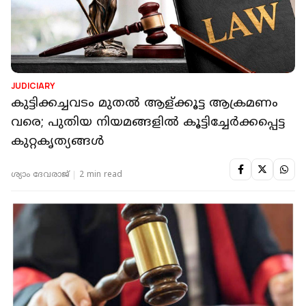
JUDICIARY
കുട്ടിക്കച്ചവടം മുതൽ ആള്ക്കൂട്ട ആക്രമണം
വരെ; പുതിയ നിയമങ്ങളിൽ കൂട്ടിച്ചേർക്കപ്പെട്ട
കുറ്റകൃത്യങ്ങൾ
ശ്യാം ദേവരാജ്
2 min read