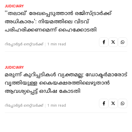
JUDICIARY
വിവാഹാഭ്യർഥന വിവാഹത്തില്
എത്തിയില്ലെങ്കില് അത് വഞ്ചനാകുറ്റമാകില്ല:
സുപ്രീം കോടതി
റിപ്പോർട്ടർ നെറ്റ്‌വര്‍ക്ക്‌
1 min read