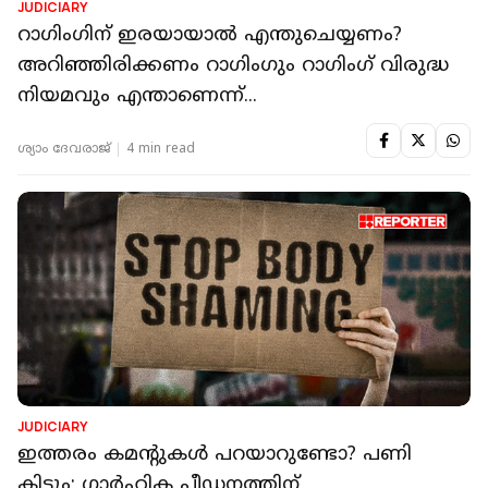
JUDICIARY
റാഗിംഗിന് ഇരയായാൽ എന്തുചെയ്യണം?
അറിഞ്ഞിരിക്കണം റാഗിംഗും റാഗിംഗ് വിരുദ്ധ
നിയമവും എന്താണെന്ന്...
ശ്യാം ദേവരാജ്
4 min read
JUDICIARY
ഇത്തരം കമന്റുകൾ പറയാറുണ്ടോ? പണി
കിട്ടും; ഗാര്‍ഹിക പീഡനത്തിന്