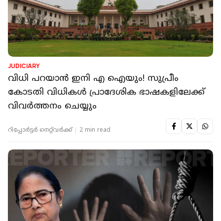
JUDICIARY
വിധി പറയാൻ ഇനി എ ഐയും! സുപ്രീം
കോടതി വിധികൾ പ്രാദേശിക ഭാഷകളിലേക്ക്
വിവർത്തനം ചെയ്യും
റിപ്പോർട്ടർ നെറ്റ്‌വര്‍ക്ക്‌
2 min read