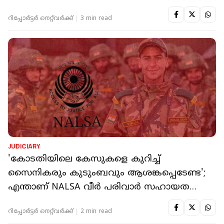
നൽകാൻ വിധി
റിപ്പോർട്ടർ നെറ്റ്‌വര്‍ക്ക്‌
3 min read
JUDICIARY
'കോടതിയിലെ കേസുകളെ കുറിച്ച്
സൈനികരും കുടുംബവും ആശങ്കപ്പെടേണ്ട';
എന്താണ് NALSA വീർ പരിവാർ സഹായത
യോജന?
റിപ്പോർട്ടർ നെറ്റ്‌വര്‍ക്ക്‌
2 min read