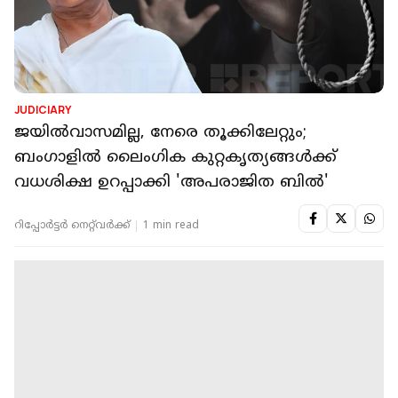
JUDICIARY
ജയിൽവാസമില്ല, നേരെ തൂക്കിലേറ്റും;
ബംഗാളിൽ ലൈംഗിക കുറ്റകൃത്യങ്ങൾക്ക്
വധശിക്ഷ ഉറപ്പാക്കി 'അപരാജിത ബിൽ'
റിപ്പോർട്ടർ നെറ്റ്‌വര്‍ക്ക്‌
1 min read