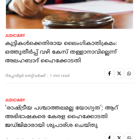
JUDICIARY
കുട്ടികൾക്കെതിരായ ലൈംഗികാതിക്രമം:
ഒത്തുതീർപ്പ് വഴി കേസ് തള്ളാനാവില്ലെന്ന്
അലഹബാദ് ഹൈക്കോടതി
റിപ്പോർട്ടർ നെറ്റ്‌വര്‍ക്ക്‌
1 min read