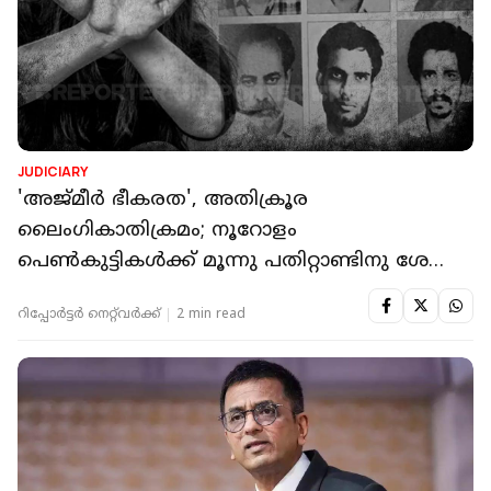
JUDICIARY
'അജ്മീർ ഭീകരത', അതിക്രൂര
ലൈംഗികാതിക്രമം; നൂറോളം
പെൺകുട്ടികൾക്ക് മൂന്നു പതിറ്റാണ്ടിനു ശേഷം
നീതി
റിപ്പോർട്ടർ നെറ്റ്‌വര്‍ക്ക്‌
2 min read