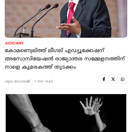
JUDICIARY
കോമണ്വെല്ത്ത് ലീഗല് എഡ്യൂക്കേഷന്
അസോസിയേഷൻ രാജ്യാന്തര സമ്മേളനത്തിന്
നാളെ കുമരകത്ത് തുടക്കം
ശ്യാം ദേവരാജ്
1 min read