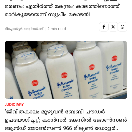
മരണം: എതിർത്ത് കേന്ദ്രം; കാലത്തിനൊത്ത്
മാറികൂടേയെന്ന് സുപ്രീം കോടതി
റിപ്പോർട്ടർ നെറ്റ്‌വര്‍ക്ക്‌
2 min read
JUDICIARY
'ജീവിതകാലം മുഴുവൻ ബേബി പൗഡർ
ഉപയോഗിച്ചു'; കാൻസർ കേസിൽ ജോൺസൺ
ആൻഡ് ജോൺസൺ 966 മില്യൺ ഡോളർ