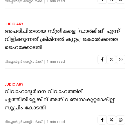
JUDICIARY
'രാഷ്ട്രീയ പശ്ചാത്തലമല്ല യോഗ്യത'; ആറ്
അഭിഭാഷകരെ കേരള ഹൈക്കോടതി
ജഡ്ജിമാരായി ശുപാര്ശ ചെയ്തു
റിപ്പോർട്ടർ നെറ്റ്‌വര്‍ക്ക്‌
1 min read