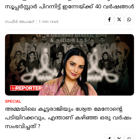
സൂപ്പർസ്റ്റാർ പിറന്നിട്ട് ഇന്നേയ്ക്ക് 40 വർഷങ്ങൾ
സഫീർ അഹമദ്
1 min read
SPECIAL
അമ്മയിലെ കൂട്ടരാജിയും ശ്വേത മേനോന്റെ
പടിയിറക്കവും, എന്താണ് കഴിഞ്ഞ ഒരു വർഷം
സംഭവിച്ചത് ?