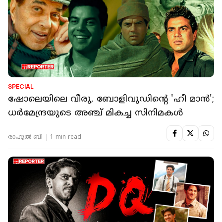
SPECIAL
ഷോലെയിലെ വീരു, ബോളിവുഡിന്റെ 'ഹീ മാൻ';
ധർമേന്ദ്രയുടെ അഞ്ച് മികച്ച സിനിമകൾ
രാഹുൽ ബി
1 min read