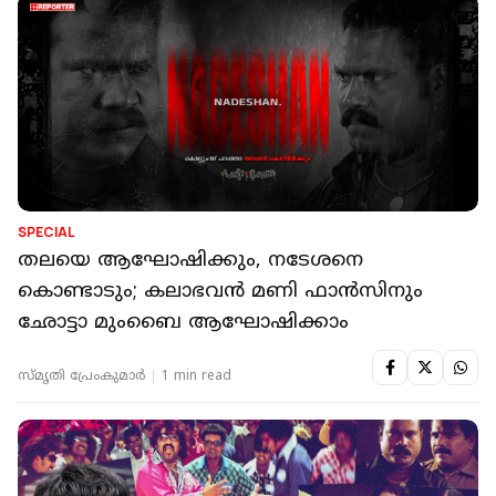
SPECIAL
തലയെ ആഘോഷിക്കും, നടേശനെ
കൊണ്ടാടും; കലാഭവൻ മണി ഫാൻസിനും
ഛോട്ടാ മുംബൈ ആഘോഷിക്കാം
സ്മൃതി പ്രേംകുമാര്‍
1 min read