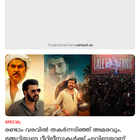
To advertise here,
contact us
SPECIAL
രണ്ടാം വരവില്‍ തകര്‍ന്നടിഞ്ഞ് അമരവും,
മമ്മൂട്ടിയുടെ റീറിലീസുകള്‍ക്ക് എവിടെയാണ്