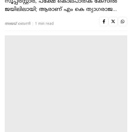
സൂപ്പർസ്റ്റാർ, പക്ഷേ കൊലപാതക കേസിൽ
ജയിലിലായി; ആരാണ് എം കെ ത്യാഗരാജ
ഭാഗവതർ?
അജയ് ബെന്നി
1 min read