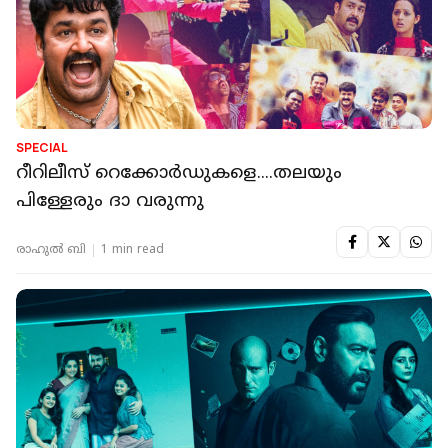
SPECIAL
റീറിലീസ് റെക്കോര്‍ഡുകളെ....തലയും
പിള്ളേരും ദാ വരുന്നു
രാഹുൽ ബി
1 min read