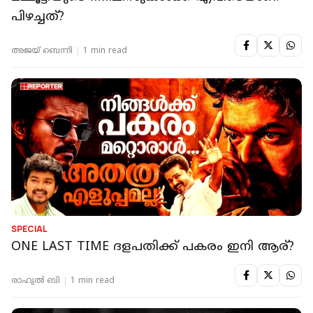
പിഴച്ചത്?
അജയ് ബെന്നി
1 min read
SPECIAL
ONE LAST TIME ദളപതിക്ക് പകരം ഇനി ആര്?
രാഹുൽ ബി
1 min read