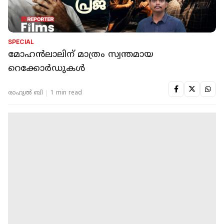
SPECIAL
മോഹൻലാലിന് മാത്രം സ്വന്തമായ
റെക്കോർഡുകൾ
രാഹുൽ ബി
1 min read