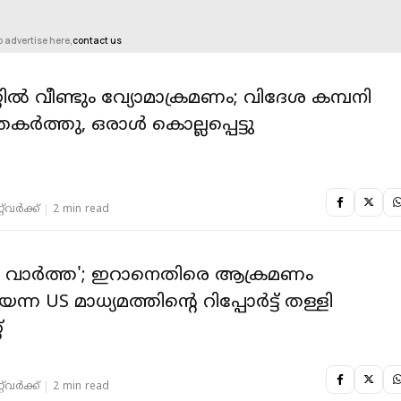
o advertise here,
contact us
ിൽ വീണ്ടും വ്യോമാക്രമണം; വിദേശ കമ്പനി
 തകർത്തു, ഒരാൾ കൊല്ലപ്പെട്ടു
‌വര്‍ക്ക്‌
2 min read
യ വാര്‍ത്ത'; ഇറാനെതിരെ ആക്രമണം
്ന US മാധ്യമത്തിന്റെ റിപ്പോര്‍ട്ട് തള്ളി
്
‌വര്‍ക്ക്‌
2 min read