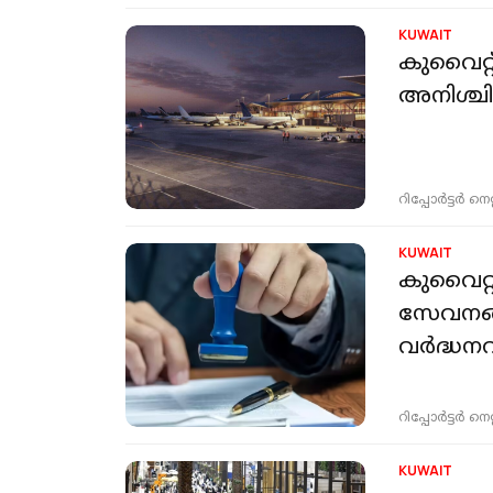
KUWAIT
കുവൈറ്റ
അനിശ്ചി
റിപ്പോർട്ടർ നെറ്റ്
KUWAIT
കുവൈറ്റ
സേവനങ്ങ
വർദ്ധനവ
റിപ്പോർട്ടർ നെറ്റ്
KUWAIT