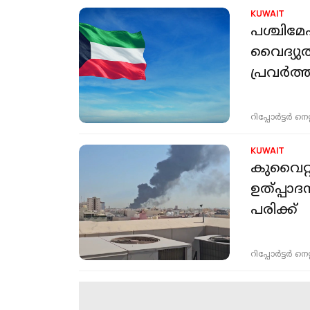
KUWAIT
പശ്ചിമ
വൈദ്യു
പ്രവർത്
റിപ്പോർട്ടർ നെറ്റ്
KUWAIT
കുവൈറ്റ
ഉത്പ്പാദ
പരിക്ക്
റിപ്പോർട്ടർ നെറ്റ്