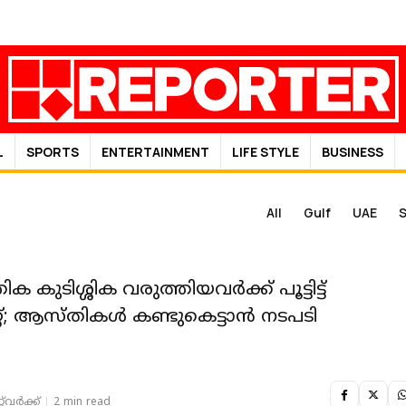
L
SPORTS
ENTERTAINMENT
LIFE STYLE
BUSINESS
All
Gulf
UAE
S
ിക കുടിശ്ശിക വരുത്തിയവർക്ക് പൂട്ടിട്ട്
്; ആസ്തികൾ കണ്ടുകെട്ടാൻ നടപടി
‌വര്‍ക്ക്‌
2 min read