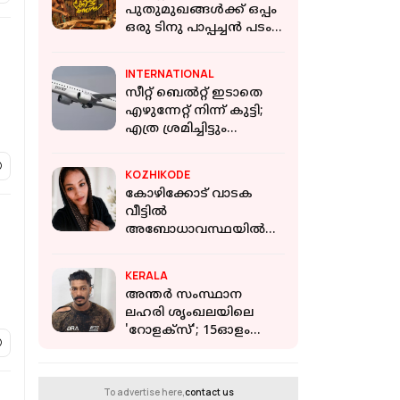
പുതുമുഖങ്ങൾക്ക് ഒപ്പം
ഒരു ടിനു പാപ്പച്ചൻ പടം;
കൊല്ലം കോട്ട കമ്പനി
ഫസ്റ്റ് ലുക്ക് പുറത്ത്
INTERNATIONAL
സീറ്റ് ബെൽറ്റ് ഇടാതെ
എഴുന്നേറ്റ് നിന്ന് കുട്ടി;
എത്ര ശ്രമിച്ചിട്ടും
ഇടില്ലെന്ന് വാശി,
ഒടുവിൽ വിമാനം
KOZHIKODE
റദ്ദാക്കി
കോഴിക്കോട് വാടക
വീട്ടില്‍
അബോധാവസ്ഥയില്‍
കണ്ടെത്തിയ ഗര്‍ഭിണി
ചികിത്സയിലിരിക്കെ
KERALA
മരിച്ചു
അന്തര്‍ സംസ്ഥാന
ലഹരി ശൃംഖലയിലെ
'റോളക്‌സ്'; 15ഓളം
കേസുകളില്‍ പ്രതിയായ
സാഗേഷ് കുമ്പാളി
പിടിയില്‍
To advertise here,
contact us