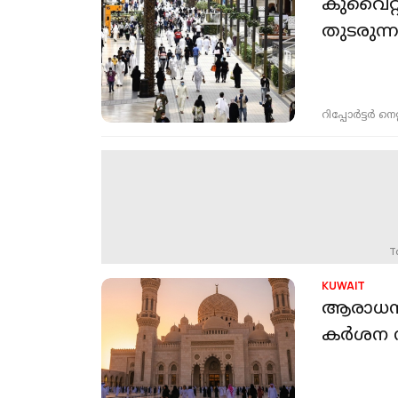
കുവൈറ്റ
തുടരുന
റിപ്പോർട്ടർ നെറ്റ്
T
KUWAIT
ആരാധനാല
കർശന നി