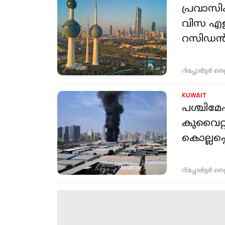
പ്രവാസ
വിസ എള
റസിഡൻസി
റിപ്പോർട്ടർ നെറ്റ്
KUWAIT
പശ്ചിമേ
കുവൈറ്റ
കൊല്ലപ്പെ
റിപ്പോർട്ടർ നെറ്റ്