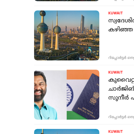
KUWAIT
സ്വദേശി
കഴിഞ്ഞ 
റിപ്പോർട്ടർ നെറ്റ്
KUWAIT
കുവൈറ്
ചാർജിങ്
സുനീർ 
റിപ്പോർട്ടർ നെറ്റ്
KUWAIT