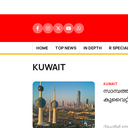
HOME
TOP NEWS
IN DEPTH
R SPECIA
KUWAIT
KUWAIT
സാമ്പത്ത
കുവൈറ്റ
റിപ്പോർട്ടർ നെറ്റ്