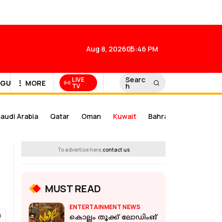
Aug 8, 2026
05:46 PM
Searc
LIVE
GULF NEWS
MORE
h
TV
audi Arabia
Qatar
Oman
Kuwait
Bahrain
To advertise here,
contact us
MUST READ
ENTERTAINMENT NEWS
കൊല്ലം തൂക്ക് ലോഡിംങ്