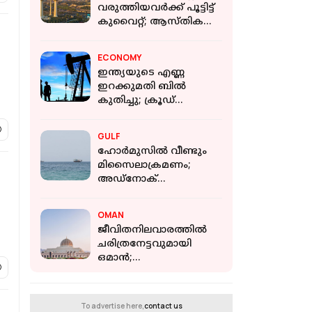
വരുത്തിയവർക്ക് പൂട്ടിട്ട്
കുവൈറ്റ്; ആസ്തികൾ
കണ്ടുകെട്ടാൻ നടപടി
ECONOMY
ഇന്ത്യയുടെ എണ്ണ
ഇറക്കുമതി ബിൽ
കുതിച്ചു; ക്രൂഡ്
ഇറക്കുമതി കുറഞ്ഞിട്ടും
ചെലവ് ഉയർന്നു
GULF
ഹോർമുസിൽ വീണ്ടും
മിസൈലാക്രമണം;
അഡ്‌നോക്
എണ്ണക്കപ്പലിന് നേരെ
ഇറാൻ മിസൈൽ പതിച്ചു
OMAN
ജീവിതനിലവാരത്തിൽ
ചരിത്രനേട്ടവുമായി
ഒമാൻ;
ആഗോളതലത്തിൽ
മൂന്നാം സ്ഥാനം
To advertise here,
contact us