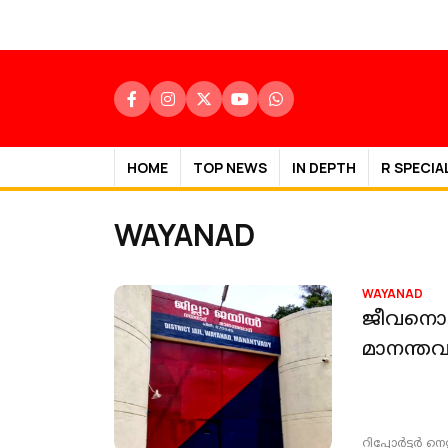
HOME
TOP NEWS
IN DEPTH
R SPECIA
WAYANAD
WAYANAD
ജീവനൊടു
മാനന്തവ
റിപ്പോർട്ടർ നെറ്റ്