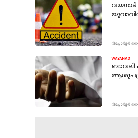
വയനാട് 
യുവാവിന
റിപ്പോർട്ടർ നെറ്റ്
WAYANAD
ബാവലി പ
ആശുപത്ര
റിപ്പോർട്ടർ നെറ്റ്