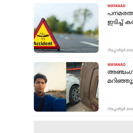
WAYANAD
പനമരത്ത
ഇടിച്ച് 
റിപ്പോർട്ടർ നെറ്റ്
WAYANAD
അഞ്ചംഗ സ
മറിഞ്ഞു
റിപ്പോർട്ടർ നെറ്റ്