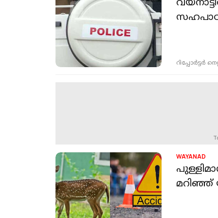
വയനാട്ടി
സഹപാഠിക
റിപ്പോർട്ടർ നെറ്റ്
T
WAYANAD
പുള്ളിമ
മറിഞ്ഞ് 