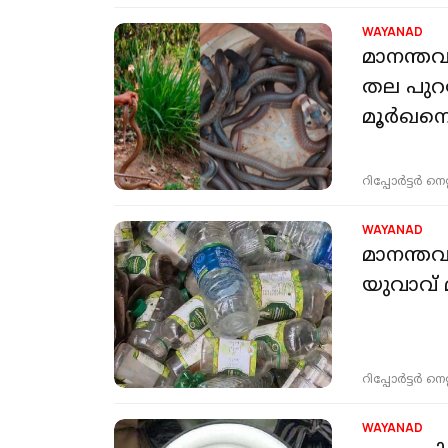
WAYANAD
മാനന്തവ
തല പുറത്
മൂര്‍ഖന
റിപ്പോർട്ടർ നെറ്റ്
WAYANAD
മാനന്തവ
യുവാവ് 
റിപ്പോർട്ടർ നെറ്റ്
WAYANAD