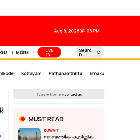
Aug 8, 2026
04:06 PM
Searc
LIVE
GULF NEWS
MORE
h
TV
hikode
Kottayam
Pathanamthitta
Ernakulam
Kannur
To advertise here,
contact us
ചു
MUST READ
KUWAIT
സാമ്പത്തിക കുടിശ്ശിക