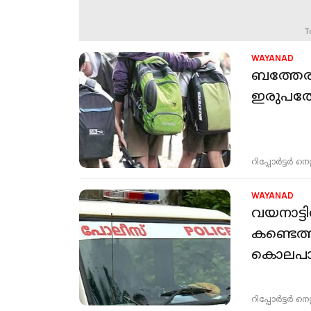
T
WAYANAD
ബത്തേരി
ഇരുപതോളം
റിപ്പോർട്ടർ നെറ്റ്
WAYANAD
വയനാട്ട
കണ്ടെത്
കൊലപാ
റിപ്പോർട്ടർ നെറ്റ്