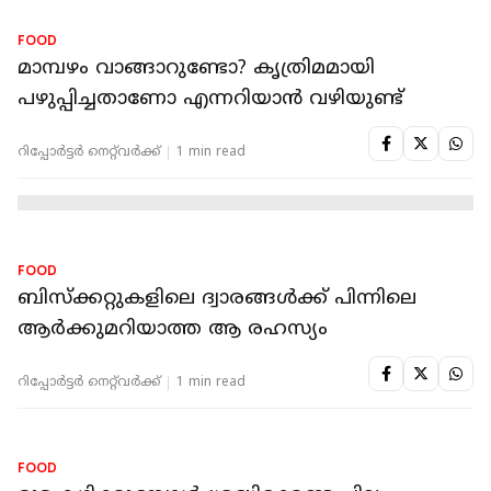
FOOD
ദിവസവും മുട്ട കഴിക്കാമോ? ഒരു ദിവസം എത്ര
എണ്ണം?അമിതമായി കഴിച്ചാല്‍ എന്ത്
സംഭവിക്കും?
റിപ്പോർട്ടർ നെറ്റ്‌വര്‍ക്ക്‌
1 min read