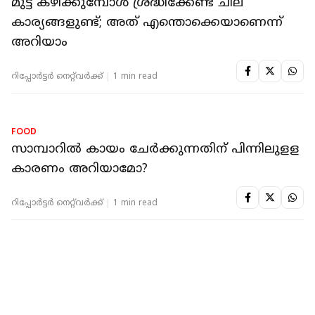
FOOD
മാമ്പഴം വാങ്ങാറുണ്ടോ? കൃത്രിമമായി
പഴുപ്പിച്ചതാണോ എന്നറിയാന്‍ വഴിയുണ്ട്
റിപ്പോർട്ടർ നെറ്റ്‌വര്‍ക്ക്‌
1 min read