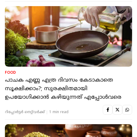
FOOD
പാചക എണ്ണ എത്ര ദിവസം കേടാകാതെ
സൂക്ഷിക്കാം?; സുരക്ഷിതമായി
ഉപയോഗിക്കാന്‍ കഴിയുന്നത് എപ്പോള്‍വരെ
റിപ്പോർട്ടർ നെറ്റ്‌വര്‍ക്ക്‌
1 min read