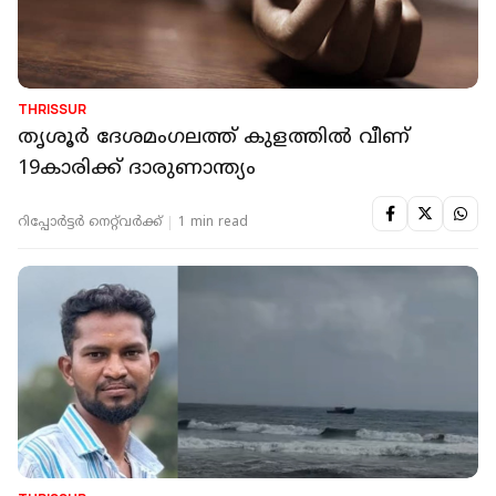
THRISSUR
തൃശൂർ ദേശമംഗലത്ത് കുളത്തില്‍ വീണ്
19കാരിക്ക് ദാരുണാന്ത്യം
റിപ്പോർട്ടർ നെറ്റ്‌വര്‍ക്ക്‌
1 min read