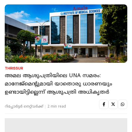
THRISSUR
അമല ആശുപത്രിയിലെ UNA സമരം:
മാനേജ്‌മെന്റുമായി യാതൊരു ധാരണയും
ഉണ്ടായിട്ടില്ലെന്ന് ആശുപത്രി അധികൃതർ
റിപ്പോർട്ടർ നെറ്റ്‌വര്‍ക്ക്‌
2 min read