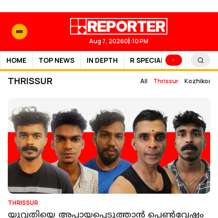
Aug 7, 2026
01:10 PM
HOME
TOP NEWS
IN DEPTH
R SPECIAL
SPORTS
THRISSUR
All
Thrissur
Kozhikode
THRISSUR
യുവതിയെ അപായപ്പെടുത്താന്‍ പെണ്‍വേഷം