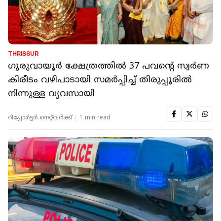
THRISSUR
ഗുരുവായൂർ ക്ഷേത്രത്തിൽ 37 പവന്റെ സ്വര്‍ണ
കിരീടം വഴിപാടായി സമര്‍പ്പിച്ച് തിരുപ്പൂരില്‍
നിന്നുള്ള വ്യവസായി
റിപ്പോർട്ടർ നെറ്റ്‌വര്‍ക്ക്‌
1 min read