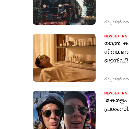
റിപ്പോർട്ടർ നെറ്റ്
NEWS EXTRA
യാത്ര ക
നിറയണം;
ട്രെൻഡ്!
റിപ്പോർട്ടർ നെറ്റ്
NEWS EXTRA
'കേരളം
പ്രശംസ