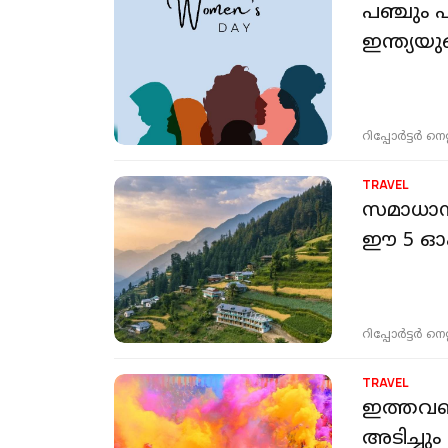
പഞ്ചും 
ഇന്ത്യയ
റിപ്പോർട്ടർ നെറ്റ്
TRAVEL
സമാധാനം
ഈ 5 ഓഫ്
റിപ്പോർട്ടർ നെറ്റ്
TRAVEL
ഇത്തവണ
അടിച്ചു