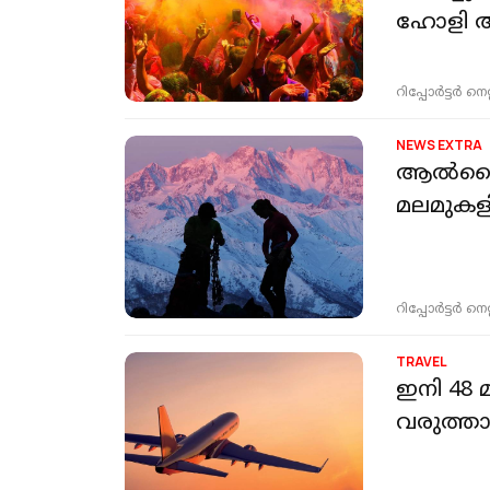
ഹോളി 
റിപ്പോർട്ടർ നെറ്റ്
NEWS EXTRA
ആൽപൈൻ 
മലമുകളി
റിപ്പോർട്ടർ നെറ്റ്
TRAVEL
ഇനി 48 മ
വരുത്താ