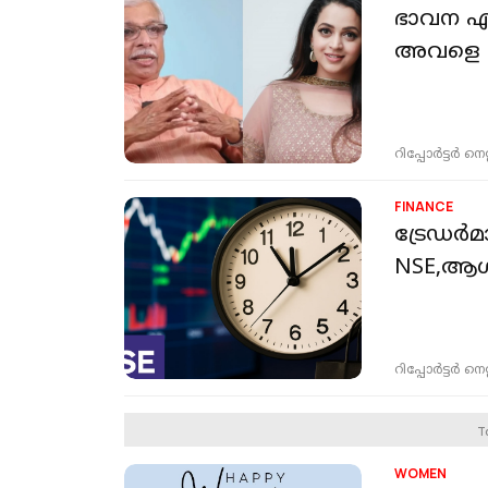
ഭാവന എന്
അവളെ കുഴ
റിപ്പോർട്ടർ നെറ്റ്
FINANCE
ട്രേഡർമ
NSE,ആഗസ
റിപ്പോർട്ടർ നെറ്റ്
T
WOMEN