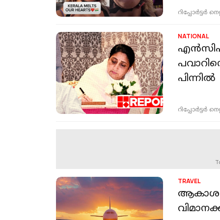
റിപ്പോർട്ടർ നെറ്റ്
NATIONAL
എന്‍സിപി
പവാറിന്‍
പിന്നില്‍
റിപ്പോർട്ടർ നെറ്റ്
T
TRAVEL
ആകാശ രാ
വിമാനക