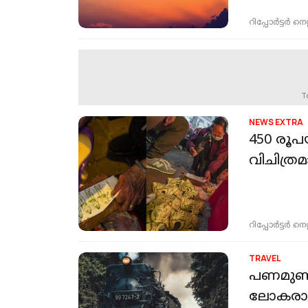
റിപ്പോർട്ടർ നെറ്റ്
T
NEWS EXTRA
450 രൂപ
വിചിത്രമ
റിപ്പോർട്ടർ നെറ്റ്
TRAVEL
പണമുണ്ടാ
ലോകരാജ