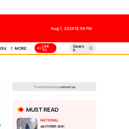
Aug 7, 2026
12:59 PM
Searc
LIVE
GULF NEWS
MORE
h
TV
To advertise here,
contact us
MUST READ
NATIONAL
കനത്ത മഴ;