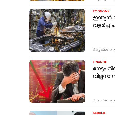
ECONOMY
ഇന്ത്യൻ 
വളർച്ച
റിപ്പോർട്ടർ നെറ്റ്
FINANCE
നേട്ടം
വില്പനാ 
റിപ്പോർട്ടർ നെറ്റ്
KERALA