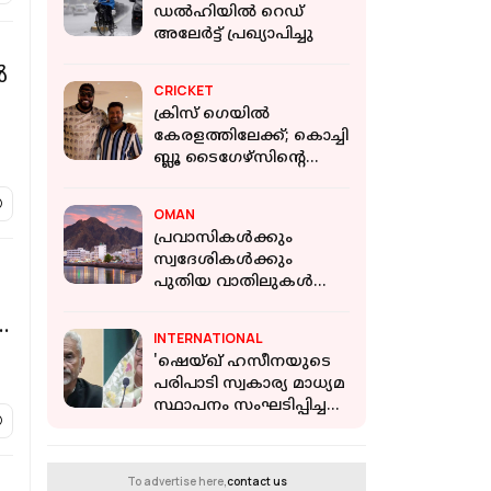
ഡല്‍ഹിയില്‍ റെഡ്
അലേര്‍ട്ട് പ്രഖ്യാപിച്ചു
ർ
CRICKET
ക്രിസ് ഗെയിൽ
കേരളത്തിലേക്ക്; കൊച്ചി
ബ്ലൂ ടൈഗേഴ്സിന്റെ
മത്സരം കാണാനെത്തും
OMAN
പ്രവാസികൾക്കും
സ്വദേശികൾക്കും
പുതിയ വാതിലുകൾ
തുറക്കുന്നു; തൊഴിൽ
.
രംഗം ശക്തിപ്പെടുത്താൻ
INTERNATIONAL
ഒമാൻ
'ഷെയ്ഖ് ഹസീനയുടെ
പരിപാടി സ്വകാര്യ മാധ്യമ
സ്ഥാപനം സംഘടിപ്പിച്ചത്,
ഇന്ത്യയ്ക്ക് ബന്ധമില്ല';
വിശദീകരിച്ച് MEA
To advertise here,
contact us