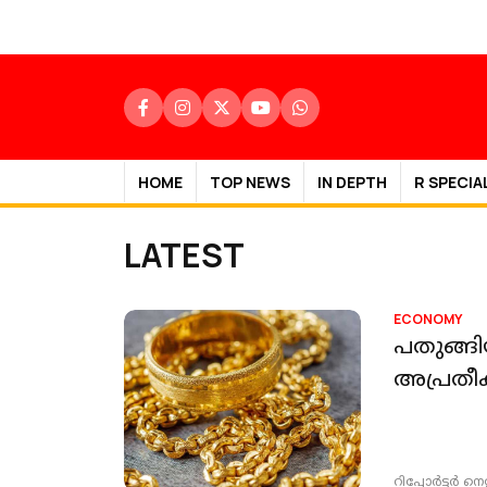
HOME
TOP NEWS
IN DEPTH
R SPECIA
LATEST
ECONOMY
പതുങ്ങ
അപ്രതീക്
റിപ്പോർട്ടർ നെറ്റ്