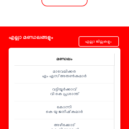
എല്ലാ മണ്ഡലങ്ങളും
മണ്ഡലം
മാവേലിക്കര
എം എസ് അരുണ്‍കുമാര്‍
വട്ടിയൂർക്കാവ്
വി കെ പ്രശാന്ത്
കോന്നി
കെ യു ജനീഷ് കുമാർ
അഴീക്കോട്