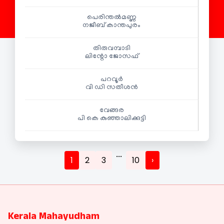
പെരിന്തൽമണ്ണ
നജീബ് കാന്തപുരം
തിരുവമ്പാടി
ലിന്റോ ജോസഫ്
പറവൂർ
വി ഡി സതീശൻ
വേങ്ങര
പി കെ കുഞ്ഞാലിക്കുട്ടി
...
1
2
3
10
›
Kerala Mahayudham