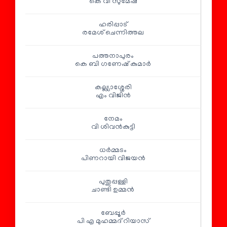
കെ വി സുമേഷ്
ഹരിപ്പാട്
രമേശ് ചെന്നിത്തല
പത്തനാപുരം
കെ ബി ഗണേഷ് കുമാർ
കല്ല്യാശ്ശേരി
എം വിജിൻ
നേമം
വി ശിവൻകുട്ടി
ധർമ്മടം
പിണറായി വിജയൻ
പുതുപ്പള്ളി
ചാണ്ടി ഉമ്മൻ
ബേപ്പൂർ
പി എ മുഹമ്മദ് റിയാസ്