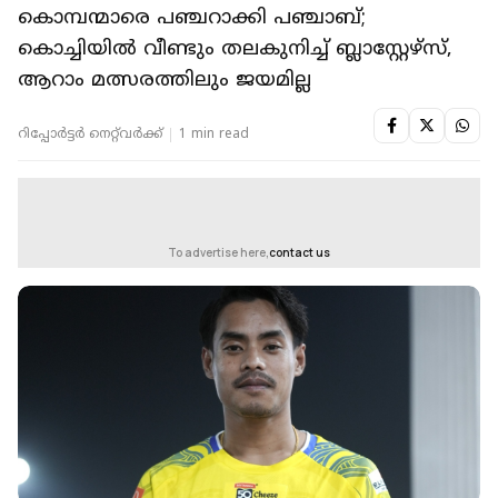
കൊമ്പന്മാരെ പഞ്ചറാക്കി പഞ്ചാബ്;
കൊച്ചിയില്‍ വീണ്ടും തലകുനിച്ച് ബ്ലാസ്റ്റേഴ്സ്,
ആറാം മത്സരത്തിലും ജയമില്ല
റിപ്പോർട്ടർ നെറ്റ്‌വര്‍ക്ക്‌
1 min read
To advertise here,
contact us