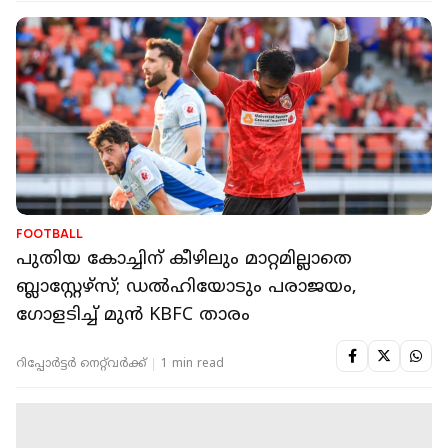
FOOTBALL
പുതിയ കോച്ചിന് കീഴിലും മാറ്റമില്ലാതെ
ബ്ലാസ്റ്റേഴ്സ്; ഡല്‍ഹിയോടും പരാജയം,
ഗോളടിച്ച് മുൻ KBFC താരം
റിപ്പോർട്ടർ നെറ്റ്‌വര്‍ക്ക്‌
1 min read