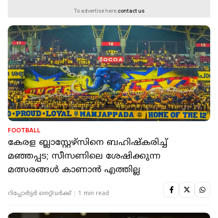
To advertise here,
contact us
FOOTBALL
കേരള ബ്ലാസ്റ്റേഴ്സിനെ ബഹിഷ്കരിച്ച്
മഞ്ഞപ്പട; സീസണിലെ ശേഷിക്കുന്ന
മത്സരങ്ങൾ കാണാൻ എത്തില്ല
റിപ്പോർട്ടർ നെറ്റ്‌വര്‍ക്ക്‌
1 min read