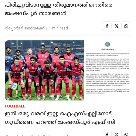
പിരിച്ചുവിടാനുള്ള തീരുമാനത്തിനെതിരെ
ജംഷഡ്പൂർ താരങ്ങൾ
റിപ്പോർട്ടർ നെറ്റ്‌വര്‍ക്ക്‌
1 min read
FOOTBALL
ഇനി ഒരു വരവ് ഇല്ല; ഐഎസ്എല്ലിനോട്
ഗുഡ്ബൈ പറഞ്ഞ് ജംഷഡ്‌പൂർ എഫ് സി