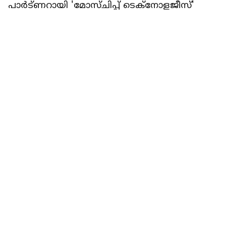
FOOTBALL
കൊമ്പന്മാര്‍ വരുന്നൂ! ഐഎസ്എല്‍ 2025-26
സീസണിനുള്ള ടീമിനെ പ്രഖ്യാപിച്ച് കേരള
ബ്ലാസ്റ്റേഴ്‌സ്‌
റിപ്പോർട്ടർ നെറ്റ്‌വര്‍ക്ക്‌
1 min read