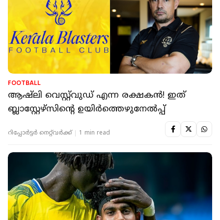
FOOTBALL
ആഷ്ലി വെസ്റ്റ്‌വുഡ് എന്ന രക്ഷകൻ! ഇത്
ബ്ലാസ്റ്റേഴ്സിന്റെ ഉയിർത്തെഴുനേൽപ്പ്
റിപ്പോർട്ടർ നെറ്റ്‌വര്‍ക്ക്‌
1 min read