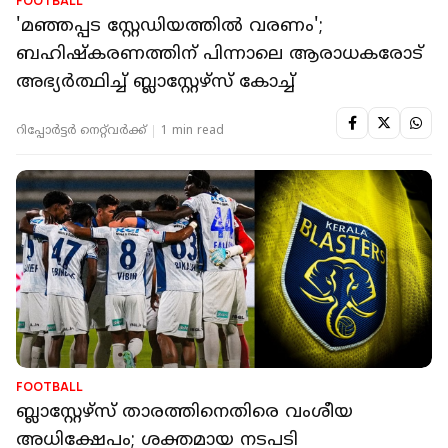
FOOTBALL
'മഞ്ഞപ്പട‌‌ സ്റ്റേഡിയത്തിൽ വരണം';
ബഹിഷ്കരണത്തിന് പിന്നാലെ ആരാധകരോട്
അഭ്യർത്ഥിച്ച് ബ്ലാസ്റ്റേഴ്സ് കോച്ച്
റിപ്പോർട്ടർ നെറ്റ്‌വര്‍ക്ക്‌
1 min read
FOOTBALL
ബ്ലാസ്റ്റേഴ്സ് താരത്തിനെതിരെ വംശീയ
അധിക്ഷേപം; ശക്തമായ നടപടി