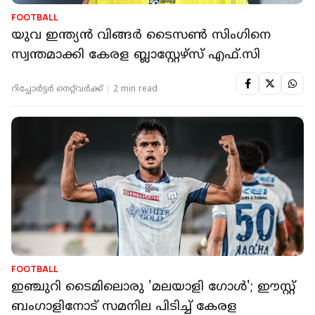
FOOTBALL
യുവ ഇന്ത്യൻ വിങ്ങർ ടൈസൺ സിംഗിനെ
സ്വന്തമാക്കി കേരള ബ്ലാസ്റ്റേഴ്‌സ് എഫ്.സി
റിപ്പോർട്ടർ നെറ്റ്‌വര്‍ക്ക്‌
2 min read
FOOTBALL
ഇഞ്ചുറി ടൈമിലൊരു 'മലയാളി ഗോള്‍'; ഈസ്റ്റ്
ബംഗാളിനോട് സമനില പിടിച്ച് കേരള