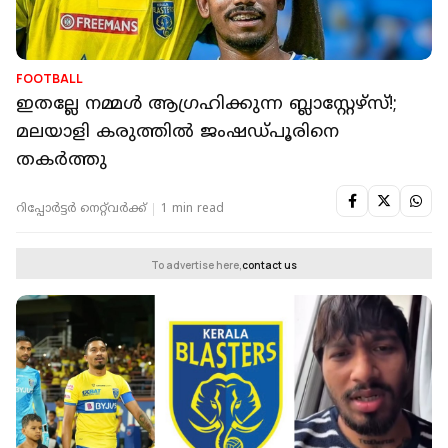
FOOTBALL
ഇതല്ലേ നമ്മൾ ആഗ്രഹിക്കുന്ന ബ്ലാസ്റ്റേഴ്‌സ്!;
മലയാളി കരുത്തിൽ ജംഷഡ്‌പൂരിനെ
തകർത്തു
റിപ്പോർട്ടർ നെറ്റ്‌വര്‍ക്ക്‌
1 min read
To advertise here,
contact us