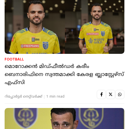
FOOTBALL
മൊറോക്കൻ മിഡ്‌ഫീൽഡർ കരീം
ബെനാരിഫിനെ സ്വന്തമാക്കി കേരള ബ്ലാസ്റ്റേഴ്‌സ്
എഫ്സി
റിപ്പോർട്ടർ നെറ്റ്‌വര്‍ക്ക്‌
1 min read