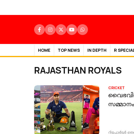
HOME
TOP NEWS
IN DEPTH
R SPECIA
RAJASTHAN ROYALS
CRICKET
വൈഭവിന്
സമ്മാന
റിപ്പോർട്ടർ നെറ്റ്