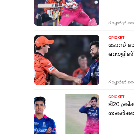
റിപ്പോർട്ടർ നെറ്റ്
CRICKET
ടോസ് ഭ
ബൗളിങ്
റിപ്പോർട്ടർ നെറ്റ്
CRICKET
ടി20 ക്ര
തകര്‍ക്