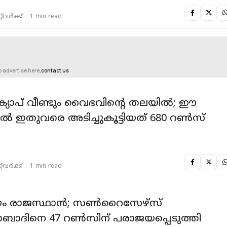
‌വര്‍ക്ക്‌
1 min read
o advertise here,
contact us
ക്യാപ് വീണ്ടും വൈഭവിന്‍റെ തലയില്‍; ഈ
 ഇതുവരെ അടിച്ചുകൂട്ടിയത് 680 റൺസ്
‌വര്‍ക്ക്‌
1 min read
ം രാജസ്ഥാൻ; സൺറൈസേഴ്‌സ്
ാദിനെ 47 റൺസിന് പരാജയപ്പെടുത്തി