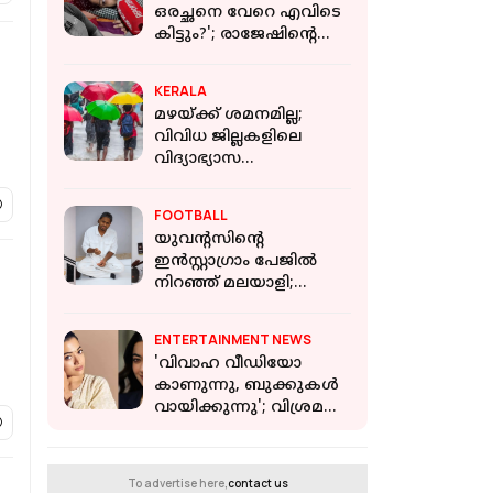
ഒരച്ഛനെ വേറെ എവിടെ
കിട്ടും?'; രാജേഷിന്റെ
വിയോഗത്തിൽ
ഉളളുരുകി കുടുംബം
KERALA
മഴയ്ക്ക് ശമനമില്ല;
വിവിധ ജില്ലകളിലെ
വിദ്യാഭ്യാസ
സ്ഥാപനങ്ങള്‍ക്ക് നാളെ
അവധി
FOOTBALL
യുവന്റസിന്റെ
ഇൻസ്റ്റാഗ്രാം പേജില്‍
നിറഞ്ഞ് മലയാളി;
കോഫി ബീൻ ആർട്ട്
വീഡിയോ വൈറൽ
ENTERTAINMENT NEWS
'വിവാഹ വീഡിയോ
കാണുന്നു, ബുക്കുകള്‍
വായിക്കുന്നു'; വിശ്രമ
ജീവിതത്തെക്കുറിച്ച്
രശ്മിക മന്ദാന
To advertise here,
contact us