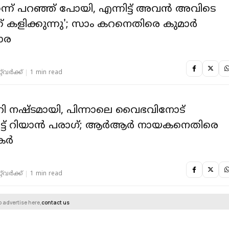
െന്ന് പറഞ്ഞ് പോയി, എന്നിട്ട് അവൻ അവിടെ
 കളിക്കുന്നു'; സാം കറനെതിരെ കുമാർ
ാര
‌വര്‍ക്ക്‌
1 min read
ി നഷ്ടമായി, പിന്നാലെ വൈഭവിനോട്
പെട്ട് റിയാൻ പരാഗ്; ആർആർ നായകനെതിരെ
കർ
‌വര്‍ക്ക്‌
1 min read
o advertise here,
contact us