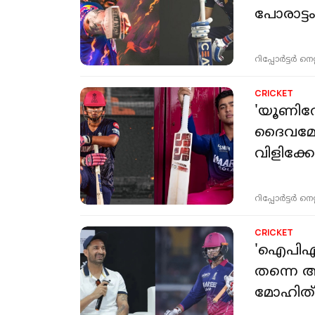
പോരാട്ട
റിപ്പോർട്ടർ നെറ്റ്
CRICKET
'യൂണിവ
ദൈവമോ!
വിളിക്ക
റിപ്പോർട്ടർ നെറ്റ്
CRICKET
'ഐപിഎല്
തന്നെ 
മോഹിത്