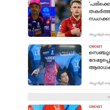
'പരിക്ക
തകർത്ത്
സംഗക്ക
റിപ്പോർട്ടർ നെറ്റ്
CRICKET
സെഞ്ചുറ
ദേഷ്യപ്
ആരാധ
റിപ്പോർട്ടർ നെറ്റ്
T
CRICKET