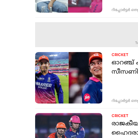
റിപ്പോർട്ടർ നെറ്റ്
T
CRICKET
ഓറഞ്ച് 
സീസണിൽ
റിപ്പോർട്ടർ നെറ്റ്
CRICKET
രാജകീയ
ഹൈദരാബ