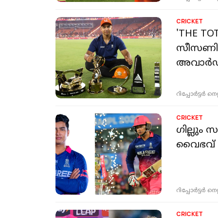
CRICKET
'THE TOT
സീസണിൽ
അവാർ
റിപ്പോർട്ടർ നെറ്റ്
CRICKET
ഗില്ലും 
വൈഭവ്
റിപ്പോർട്ടർ നെറ്റ്
CRICKET