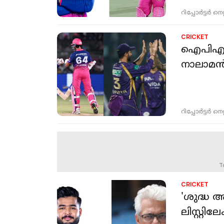
റിപ്പോർട്ടർ നെറ്റ്
CRICKET
ഐപിഎലില
നാലാമന്
റിപ്പോർട്ടർ നെറ്റ്
T
CRICKET
'ശുദ്ധ അസ
ലിസ്റ്റ