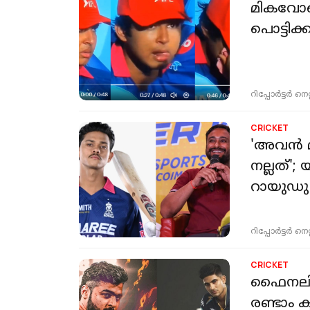
മികവോടെ 
പൊട്ടിക
റിപ്പോർട്ടർ നെറ്റ്
CRICKET
'അവൻ മ
നല്ലത്'
റായുഡു
റിപ്പോർട്ടർ നെറ്റ്
CRICKET
ഫൈനലിലേക
രണ്ടാം 