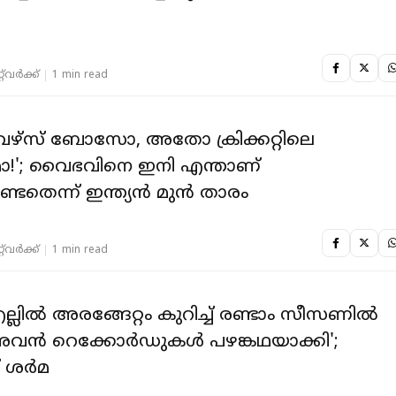
ം
‌വര്‍ക്ക്‌
1 min read
േഴ്സ് ബോസോ, അതോ ക്രിക്കറ്റിലെ
'; വൈഭവിനെ ഇനി എന്താണ്
േണ്ടതെന്ന് ഇന്ത്യൻ മുൻ താരം
‌വര്‍ക്ക്‌
1 min read
ലിൽ അരങ്ങേറ്റം കുറിച്ച് രണ്ടാം സീസണിൽ
അവൻ റെക്കോർഡുകൾ പഴങ്കഥയാക്കി';
 ശർമ