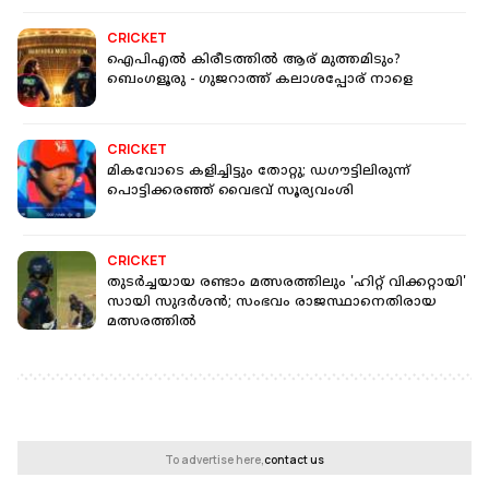
CRICKET
ഐപിഎൽ കിരീടത്തിൽ ആര് മുത്തമിടും?
ബെംഗളൂരു - ഗുജറാത്ത് കലാശപ്പോര് നാളെ
CRICKET
മികവോടെ കളിച്ചിട്ടും തോറ്റു; ഡഗൗട്ടിലിരുന്ന്
പൊട്ടിക്കരഞ്ഞ് വൈഭവ് സൂര്യവംശി
CRICKET
തുടര്‍ച്ചയായ രണ്ടാം മത്സരത്തിലും 'ഹിറ്റ് വിക്കറ്റായി'
സായി സുദർശൻ; സംഭവം രാജസ്ഥാനെതിരായ
മത്സരത്തിൽ
To advertise here,
contact us