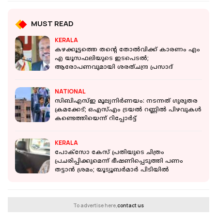
MUST READ
KERALA
കഴക്കൂട്ടത്തെ തന്റെ തോല്‍വിക്ക് കാരണം എം
എ യൂസഫലിയുടെ ഇടപെടല്‍;
ആരോപണവുമായി ശരത്ചന്ദ്ര പ്രസാദ്
NATIONAL
സിബിഎസ്ഇ മൂല്യനിർണയം: നടന്നത് ​ഗുരുതര
ക്രമക്കേട്; ഒഎസ്എം ട്രയൽ റണ്ണിൽ പിഴവുകൾ
കണ്ടെത്തിയെന്ന് റിപ്പോർട്ട്
KERALA
പോക്‌സോ കേസ് പ്രതിയുടെ ചിത്രം
പ്രചരിപ്പിക്കുമെന്ന് ഭീഷണിപ്പെടുത്തി പണം
തട്ടാൻ ശ്രമം; യൂട്യൂബർമാർ പിടിയിൽ
To advertise here,
contact us