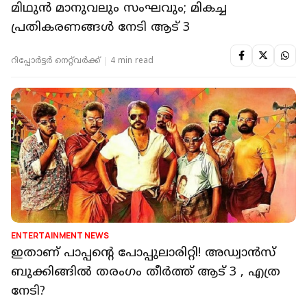
മിഥുൻ മാനുവലും സംഘവും; മികച്ച
പ്രതികരണങ്ങൾ നേടി ആട് 3
റിപ്പോർട്ടർ നെറ്റ്‌വര്‍ക്ക്‌
4 min read
ENTERTAINMENT NEWS
ഇതാണ് പാപ്പന്റെ പോപ്പുലാരിറ്റി! അഡ്വാൻസ്
ബുക്കിങ്ങിൽ തരംഗം തീർത്ത് ആട് 3 , എത്ര
നേടി?