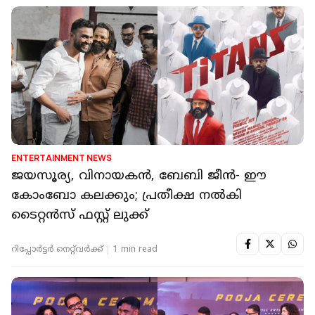
ENTERTAINMENT NEWS
ജയസൂര്യ, വിനായകൻ, ബേബി ജീൻ- ഈ
കോംബോ കലക്കും; പ്രതീക്ഷ നൽകി
ടൈറ്റൻസ് ഫസ്റ്റ് ലുക്ക്
റിപ്പോർട്ടർ നെറ്റ്‌വര്‍ക്ക്‌
1 min read