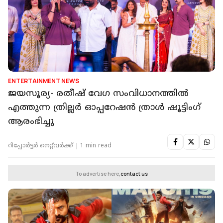
ENTERTAINMENT NEWS
ജയസൂര്യ- രതീഷ് വേഗ സംവിധാനത്തിൽ
എത്തുന്ന ത്രില്ലർ ഓപ്പറേഷൻ ത്രാൾ ഷൂട്ടിംഗ്
ആരംഭിച്ചു
റിപ്പോർട്ടർ നെറ്റ്‌വര്‍ക്ക്‌
1 min read
To advertise here,
contact us