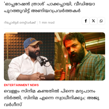
'ഓപ്പറേഷൻ ത്രാൾ' പാക്കപ്പായി, വീഡിയോ
പുറത്തുവിട്ട് അണിയറപ്രവർത്തകർ
റിപ്പോർട്ടർ നെറ്റ്‌വര്‍ക്ക്‌
1 min read
ENTERTAINMENT NEWS
വെള്ളം സിനിമ കണ്ടതിൽ പിന്നെ മദ്യപാനം
നിർത്തി, സിനിമ എന്നെ സ്വാധീനിക്കും; അജു
വർഗീസ്