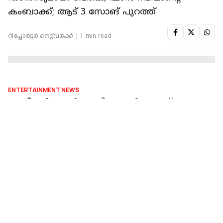
ENTERTAINMENT NEWS
കലോറി പെട്ടെന്ന് കൂട്ടി, ജയസൂര്യയ്ക്ക് വയറിന്
പണി കിട്ടി, പേളി മാണി ആശുപത്രിയിലായതും
ഇങ്ങനെ തന്നെ
റിപ്പോർട്ടർ നെറ്റ്‌വര്‍ക്ക്‌
3 min read