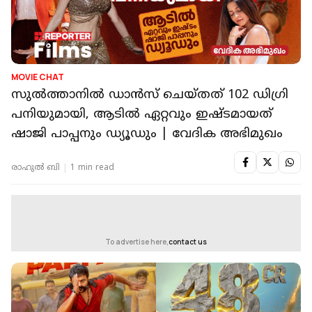
MOVIE CHAT
സുൽത്താനിൽ ഡാൻസ് ചെയ്തത് 102 ഡിഗ്രി
പനിയുമായി, ആടിൽ ഏറ്റവും ഇഷ്ടമായത്
ഷാജി പാപ്പനും ഡ്യൂഡും | വേദിക അഭിമുഖം
രാഹുൽ ബി
1 min read
To advertise here,
contact us