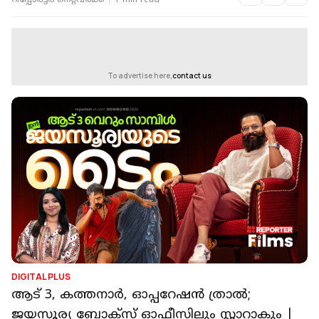
റിപ്പോർട്ടർ നെറ്റ്‌വര്‍ക്ക്‌
1 min read
To advertise here,
contact us
DIGITAL PLUS
ആട് 3, കത്തനാർ, ഓപ്പറേഷൻ ത്രാൽ;
ജയസൂര്യ ബോക്സ് ഓഫീസിലും സ്റ്റാറാകും |