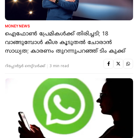
MONEY NEWS
ഐഫോൺ പ്രേമികൾക്ക് തിരിച്ചടി; 18
വാങ്ങുമ്പോൾ കീശ കൂടുതൽ ചോരാൻ
സാധ്യത; കാരണം തുറന്നുപറഞ്ഞ് ടിം കുക്ക്
റിപ്പോർട്ടർ നെറ്റ്‌വര്‍ക്ക്‌
3 min read