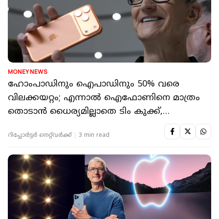
MONEY NEWS
ഹോംപാഡിനും ഐപാഡിനും 50% വരെ
വിലക്കയറ്റം; എന്നാൽ ഐഫോണിനെ മാത്രം
തൊടാൻ ധൈര്യമില്ലാതെ ടിം കുക്ക്,
കാരണമെന്ത്?
റിപ്പോർട്ടർ നെറ്റ്‌വര്‍ക്ക്‌
3 min read