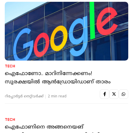
TECH
eSim ചതിച്ചാശാനേ! ഐഫോൺ സ്‌ക്രീനൊന്ന്
പൊട്ടി, പിന്നെ സംഭവിച്ചത്
റിപ്പോർട്ടർ നെറ്റ്‌വര്‍ക്ക്‌
3 min read
TECH
ഐഫോണോ.. മാറിനിന്നേക്കണം!