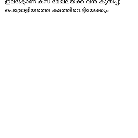
TECH
ഞെട്ടാൻ ഒരുങ്ങിക്കോളൂ; ആദ്യമായി
ഫോൾഡബിൾ ഐഫോൺ
അവതരിപ്പിക്കാനൊരുങ്ങി ആപ്പിൾ,
ഐഫോണ്‍ 18 ൻ്റെ വിവരങ്ങൾ ലീക്കായി
റിപ്പോർട്ടർ നെറ്റ്‌വര്‍ക്ക്‌
1 min read