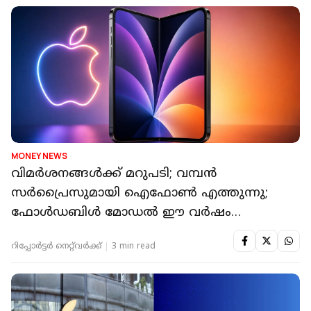
MONEY NEWS
വിമർശനങ്ങൾക്ക് മറുപടി; വമ്പൻ
സർപ്രൈസുമായി ഐഫോൺ എത്തുന്നു;
ഫോൾഡബിൾ മോഡൽ ഈ വർഷം
തന്നെയെന്ന് റിപ്പോർട്ട്
റിപ്പോർട്ടർ നെറ്റ്‌വര്‍ക്ക്‌
3 min read