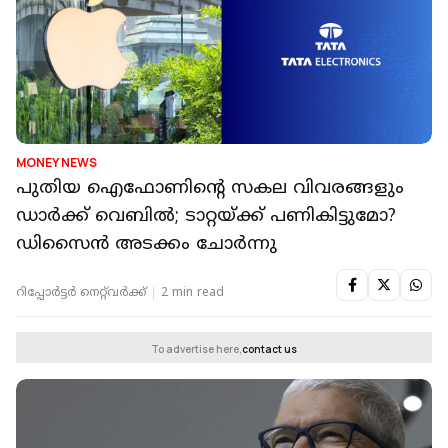
MONEY NEWS
പുതിയ ഐഫോണിന്റെ സകല വിവരങ്ങളും
ഡാർക്ക് വെബിൽ; ടാറ്റയ്ക്ക് പണികിട്ടുമോ?
ഡിസൈൻ അടക്കം ചോർന്നു
റിപ്പോർട്ടർ നെറ്റ്‌വര്‍ക്ക്‌
2 min read
To advertise here,
contact us