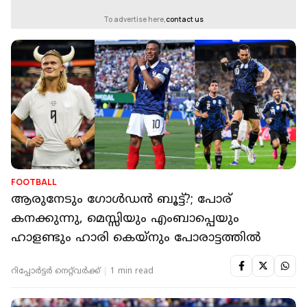
To advertise here,
contact us
FOOTBALL
ആരുനേടും ഗോള്‍ഡന്‍ ബൂട്ട്?; പോര്
കനക്കുന്നു, മെസ്സിയും എംബാപ്പെയും
ഹാളണ്ടും ഹാരി കെയ്‌നും പോരാട്ടത്തില്‍
റിപ്പോർട്ടർ നെറ്റ്‌വര്‍ക്ക്‌
1 min read