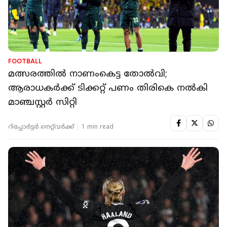
FOOTBALL
മത്സരത്തിൽ നാണംകെട്ട തോൽവി;
ആരാധകർക്ക് ടിക്കറ്റ് പണം തിരികെ നൽകി
മാഞ്ചസ്റ്റർ സിറ്റി
റിപ്പോർട്ടർ നെറ്റ്‌വര്‍ക്ക്‌
1 min read