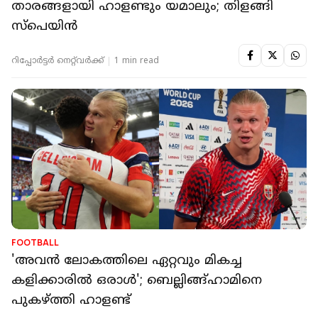
താരങ്ങളായി ഹാളണ്ടും യമാലും; തിളങ്ങി
സ്‌പെയിന്‍
റിപ്പോർട്ടർ നെറ്റ്‌വര്‍ക്ക്‌
1 min read
FOOTBALL
'അവൻ ലോകത്തിലെ ഏറ്റവും മികച്ച
കളിക്കാരിൽ ഒരാൾ'; ബെല്ലിങ്ങ്‌ഹാമിനെ
പുകഴ്ത്തി ഹാളണ്ട്