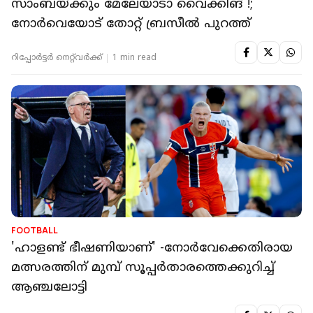
സാംബയ്ക്കും മേലേയാടാ വൈക്കിങ് !;
നോർവെയോട് തോറ്റ് ബ്രസീൽ പുറത്ത്
റിപ്പോർട്ടർ നെറ്റ്‌വര്‍ക്ക്‌
1 min read
FOOTBALL
'ഹാളണ്ട് ഭീഷണിയാണ്' -നോര്‍വേക്കെതിരായ
മത്സരത്തിന് മുമ്പ് സൂപ്പര്‍താരത്തെക്കുറിച്ച്
ആഞ്ചലോട്ടി