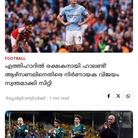
FOOTBALL
എത്തിഹാദിൽ രക്ഷകനായി ഹാലണ്ട്!
ആഴ്സണലിനെതിരെ നിർണായക വിജയം
സ്വന്തമാക്കി സിറ്റി
റിപ്പോർട്ടർ നെറ്റ്‌വര്‍ക്ക്‌
1 min read