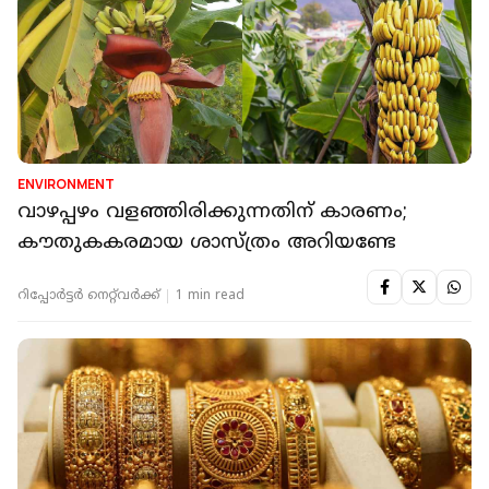
ENVIRONMENT
വാഴപ്പഴം വളഞ്ഞിരിക്കുന്നതിന് കാരണം;
കൗതുകകരമായ ശാസ്ത്രം അറിയണ്ടേ
റിപ്പോർട്ടർ നെറ്റ്‌വര്‍ക്ക്‌
1 min read