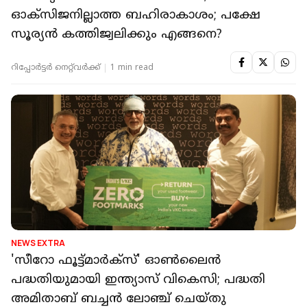
ഓക്‌സിജനില്ലാത്ത ബഹിരാകാശം; പക്ഷേ
സൂര്യൻ കത്തിജ്വലിക്കും എങ്ങനെ?
റിപ്പോർട്ടർ നെറ്റ്‌വര്‍ക്ക്‌
1 min read
NEWS EXTRA
'സീറോ ഫൂട്ട്‌മാർക്‌സ്' ഓൺലൈൻ
പദ്ധതിയുമായി ഇന്ത്യാസ് വികെസി; പദ്ധതി
അമിതാബ് ബച്ചൻ ലോഞ്ച് ചെയ്തു