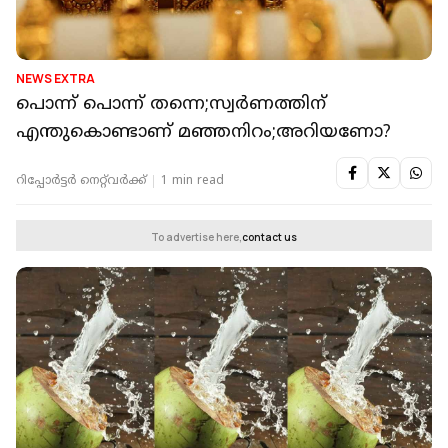
NEWS EXTRA
പൊന്ന് പൊന്ന് തന്നെ;സ്വര്‍ണത്തിന്
എന്തുകൊണ്ടാണ് മഞ്ഞനിറം;അറിയണോ?
റിപ്പോർട്ടർ നെറ്റ്‌വര്‍ക്ക്‌
1 min read
To advertise here,
contact us