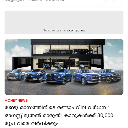
റിപ്പോർട്ടർ നെറ്റ്‌വര്‍ക്ക്‌
2 min read
To advertise here,
contact us
MONEY NEWS
രണ്ടു മാസത്തിനിടെ രണ്ടാം വില വർധന ;
ഓഗസ്റ്റ് മുതൽ മാരുതി കാറുകൾക്ക് 30,000
രൂപ വരെ വർധിക്കും