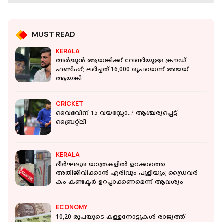
AUTO
ബൈക്ക് യാത്രക്കാർ സൂക്ഷിക്കുക; ഹെൽമെറ്റ്
ധരിച്ചാലും ഈ രണ്ട് കാര്യങ്ങൾ
ശ്രദ്ധിച്ചില്ലെങ്കിൽ പിഴ ലഭിക്കും
റിപ്പോർട്ടർ നെറ്റ്‌വര്‍ക്ക്‌
1 min read