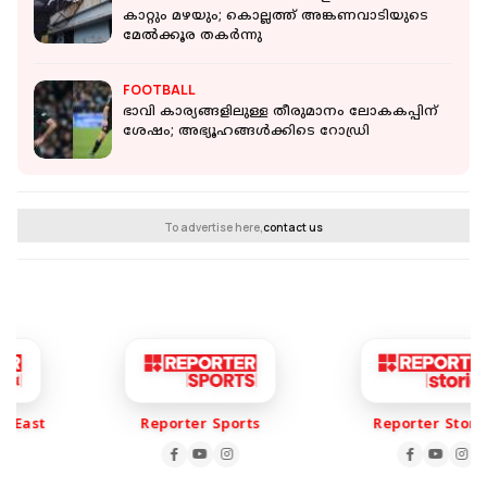
കാറ്റും മഴയും; കൊല്ലത്ത് അങ്കണവാടിയുടെ
മേല്‍ക്കൂര തകര്‍ന്നു
FOOTBALL
ഭാവി കാര്യങ്ങളിലുള്ള തീരുമാനം ലോകകപ്പിന്
ശേഷം; അഭ്യൂഹങ്ങള്‍ക്കിടെ റോഡ്രി
To advertise here,
contact us
ast
Reporter Sports
Reporter Stories