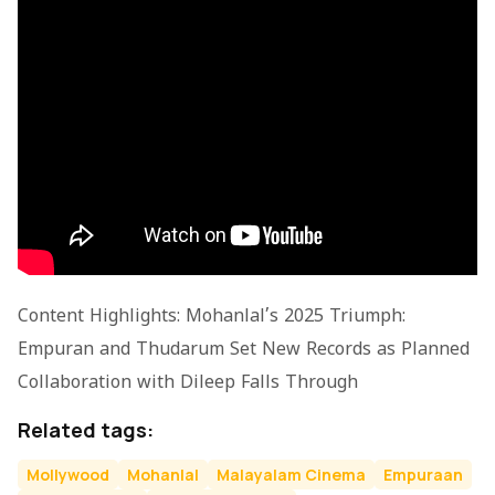
Content Highlights: Mohanlal’s 2025 Triumph:
Empuran
and
Thudarum
Set New Records as Planned
Collaboration with Dileep Falls Through
Related tags:
Mollywood
Mohanlal
Malayalam Cinema
Empuraan