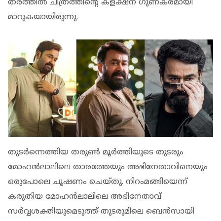
തരത്തില്‍ ചിത്രത്തിന്‍റെ കളക്ഷന് ഗുണകരമായി
മാറുകയായിരുന്നു.
തുടർന്നെത്തിയ തരുൺ മൂർത്തിയുടെ തുടരും
മോഹൻലാലിലെ താരത്തേയും അഭിനേതാവിനെയും
ഒരുപോലെ ചൂഷണം ചെയ്തു. നിറംമങ്ങിയെന്ന്
കരുതിയ മോഹൻലാലിലെ അഭിനേതാവ്
സർവ്വശക്തിയുമെടുത്ത് തുടരുമിലെ ബെൻസായി