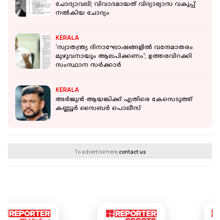
ചോദ്യാവലി; വിവാദമായത് വിദ്യാഭ്യാസ വകുപ്പ്
നല്‍കിയ ചോദ്യം
KERALA
'സ്വാതന്ത്ര്യ ദിനാഘോഷങ്ങളിൽ വന്ദേമാതരം
മുഴുവനായും ആലപിക്കണം'; ഉത്തരവിറക്കി
സംസ്ഥാന സർക്കാർ
KERALA
അര്‍ജുന്‍ ആയങ്കിക്ക് എതിരെ കേസെടുത്ത്
കണ്ണൂര്‍ സൈബര്‍ പൊലീസ്
To advertise here,
contact us