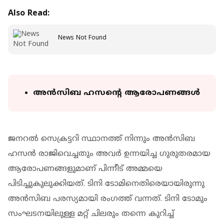
Also Read:
News Not Found
അൻസിബ ഹസന്റെ ആരോപണങ്ങൾ
ജനറൽ സെക്രട്ടറി സ്ഥാനത്ത് നിന്നും അൻസിബ
ഹസൻ രാജിവെച്ചതും അവർ ഉന്നയിച്ച ഗുരുതരമായ
ആരോപണങ്ങളുമാണ് പിന്നീട് അമ്മയെ
പിടിച്ചുകുലുക്കിയത്. ടിനി ടോമിനെതിരെയായിരുന്നു
അൻസിബ പരസ്യമായി രംഗത്ത് വന്നത്. ടിനി ടോമും
സംഘടനയിലുള്ള മറ്റ് ചിലരും തന്നെ കുറിച്ച്