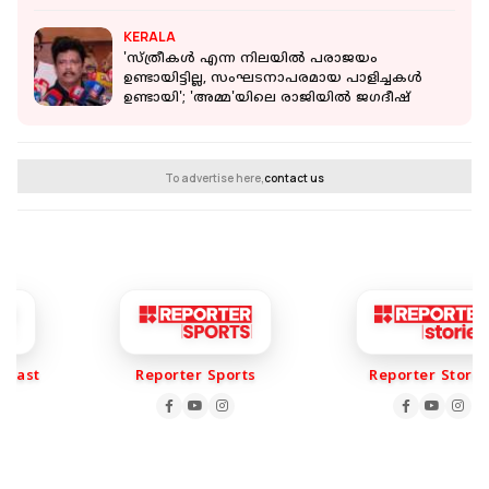
ദേവശ്രീ
KERALA
'സ്ത്രീകൾ എന്ന നിലയിൽ പരാജയം
ഉണ്ടായിട്ടില്ല, സംഘടനാപരമായ പാളിച്ചകൾ
ഉണ്ടായി'; 'അമ്മ'യിലെ രാജിയില്‍ ജഗദീഷ്
To advertise here,
contact us
ast
Reporter Sports
Reporter Stories