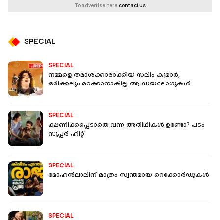
To advertise here,
contact us
SPECIAL
SPECIAL
നമ്മളെ തമാശക്കാരാക്കിയ സലിം കുമാർ,
ഒരിക്കലും മറക്കാനാകില്ല ആ ഡയലോഗുകൾ
SPECIAL
ക്ഷണിക്കപ്പെടാതെ വന്ന അതിഥികൾ ഉണ്ടോ? പടം
സൂപ്പർ ഹിറ്റ്
SPECIAL
മോഹൻലാലിന് മാത്രം സ്വന്തമായ റെക്കോർഡുകൾ
SPECIAL