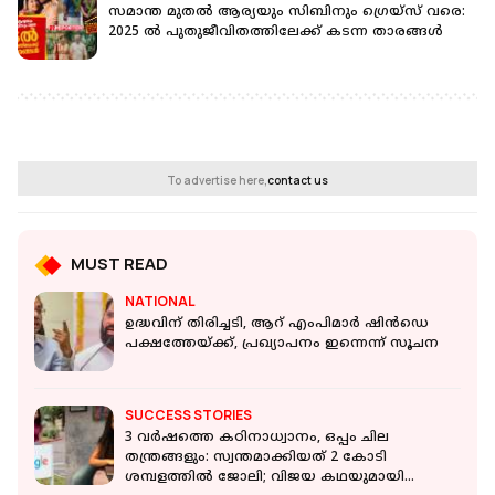
സമാന്ത മുതല്‍ ആര്യയും സിബിനും ഗ്രെയ്‌സ് വരെ:
2025 ല്‍ പുതുജീവിതത്തിലേക്ക് കടന്ന താരങ്ങള്‍
To advertise here,
contact us
MUST READ
NATIONAL
ഉദ്ധവിന് തിരിച്ചടി, ആറ് എംപിമാര്‍ ഷിന്‍ഡെ
പക്ഷത്തേയ്ക്ക്, പ്രഖ്യാപനം ഇന്നെന്ന് സൂചന
SUCCESS STORIES
3 വർഷത്തെ കഠിനാധ്വാനം, ഒപ്പം ചില
തന്ത്രങ്ങളും: സ്വന്തമാക്കിയത് 2 കോടി
ശമ്പളത്തില്‍ ജോലി; വിജയ കഥയുമായി