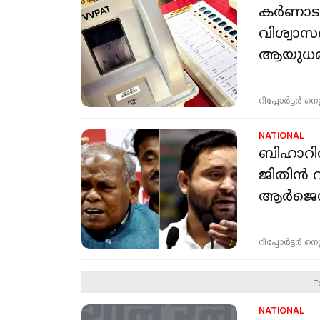
കർണാടക
വിശ്വാ
ആയുധമാ
റിപ്പോർട്ടർ നെറ്റ്
NATIONAL
ബിഹാറിൽ
ജിതിൻ റ
ആർജെ
റിപ്പോർട്ടർ നെറ്റ്
T
NATIONAL