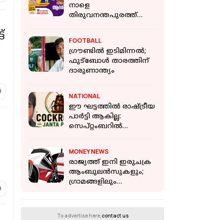
നാളെ
തിരുവനന്തപുരത്ത്
ആരംഭം
്
FOOTBALL
ഗ്രൗണ്ടിൽ ഇടിമിന്നൽ;
ഫുട്ബോൾ താരത്തിന്
ദാരുണാന്ത്യം
NATIONAL
ഈ ഘട്ടത്തിൽ രാഷ്ട്രീയ
പാർട്ടി ആകില്ല:
സെപ്റ്റംബറിൽ
രാജ്യവ്യാപക പര്യടനം
നടത്താൻ സിജെപി
MONEY NEWS
രാജ്യത്ത് ഇനി ഇരുചക്ര
ആംബുലന്‍സുകളും;
ഗ്രാമങ്ങളിലും
മലയോരങ്ങളിലും
അതിവേഗ അടിയന്തര
സേവനം ലഭ്യമാക്കും
To advertise here,
contact us