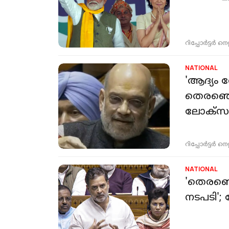
റിപ്പോർട്ടർ നെറ്റ്
NATIONAL
'ആദ്യം 
തെരഞ്ഞെട
ലോക്സ
റിപ്പോർട്ടർ നെറ്റ്
NATIONAL
'തെരഞ്ഞെ
നടപടി';