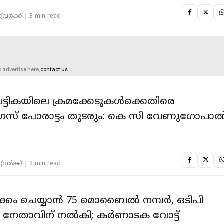
‌വര്‍ക്ക്‌
3 min read
o advertise here,
contact us
 പട്ടികയിലെ ക്രമക്കേടുകള്‍ക്കെതിരെ
രസ് പോരാട്ടം തുടരും: കെ സി വേണുഗോപാല്
‌വര്‍ക്ക്‌
2 min read
നീക്കം ചെയ്യാന്‍ 75 മൊബൈൽ നമ്പർ, ഒടിപി
 നേതാവിന് നൽകി; കർണാടക വോട്ട്