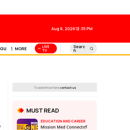
Aug 6, 2026
12:35 PM
Searc
LIVE
GULF NEWS
MORE
h
TV
To advertise here,
contact us
MUST READ
EDUCATION AND CAREER
Mission Med Connectന്