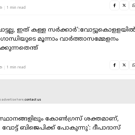
ത
1 min read
ോട്ടല്ല, ഇത് കള്ള സർക്കാർ':വോട്ടുകൊളളയി
ാന്ധിയുടെ മൂന്നാം വാർത്താസമ്മേളനം
ക്കുന്നതെന്ത്
ത
1 min read
o advertise here,
contact us
്ഥാനങ്ങളിലും കോണ്‍ഗ്രസ് ശക്തമാണ്,
 വോട്ട് ബിജെപിക്ക് പോകുന്നു': ദീപാദാസ്