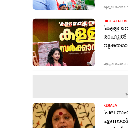
മൃദുല ഹേമല
DIGITAL PLUS
'കള്ള വ
രാഹുൽ ഗ
വ്യക്തമാ
മൃദുല ഹേമല
T
KERALA
'പല സംസ
എന്നാല്‍