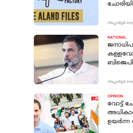
ചോരിയിൽ
റിപ്പോർട്ടർ നെറ്റ്
NATIONAL
ജനാധിപത
കള്ളവോട്
ബിജെപി
റിപ്പോർട്ടർ നെറ്റ്
OPINION
വോട്ട് 
അധികാർ
ഉയർന്ന 