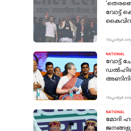
'തെരഞ്ഞ
വോട്ട് 
കൈവിറയ
റിപ്പോർട്ടർ നെറ്റ്
NATIONAL
വോട്ട് ച
ഡല്‍ഹിയി
അണിനിര
റിപ്പോർട്ടർ നെറ്റ്
NATIONAL
മോദി ഹാ
ജനങ്ങള