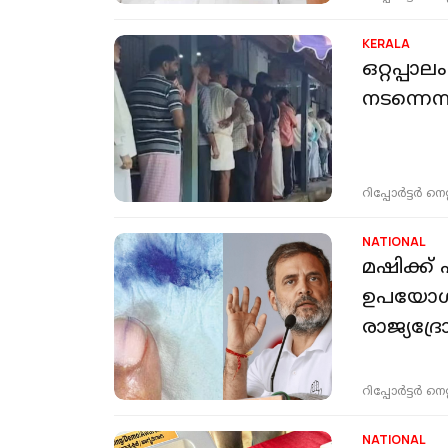
KERALA
ഒറ്റപ്പ
നടന്നെന്
റിപ്പോർട്ടർ നെറ്റ്
NATIONAL
മഷിക്ക് 
ഉപയോഗി
രാജ്യദ്ര
റിപ്പോർട്ടർ നെറ്റ്
NATIONAL