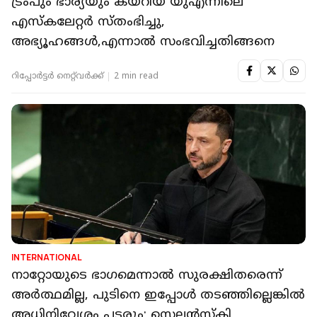
ട്രംപും ഭാര്യയും കയറിയ യുഎന്നിലെ
എസ്‌കലേറ്റര്‍ സ്തംഭിച്ചു,
അഭ്യൂഹങ്ങള്‍,എന്നാല്‍ സംഭവിച്ചതിങ്ങനെ
റിപ്പോർട്ടർ നെറ്റ്‌വര്‍ക്ക്‌
2 min read
INTERNATIONAL
നാറ്റോയുടെ ഭാഗമെന്നാൽ സുരക്ഷിതരെന്ന്
അർത്ഥമില്ല, പുടിനെ ഇപ്പോൾ തടഞ്ഞില്ലെങ്കിൽ
അധിനിവേശം പടരും; സെലൻസ്കി