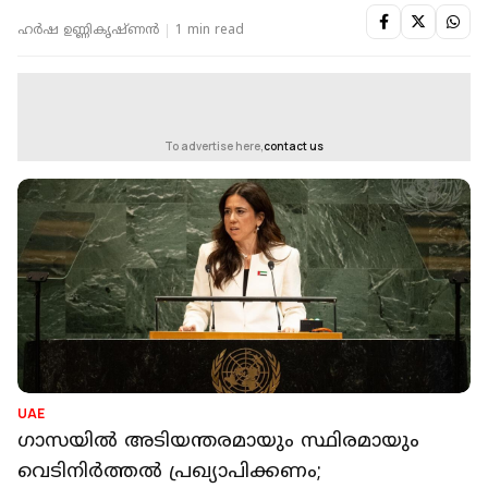
ഹർഷ ഉണ്ണികൃഷ്ണൻ
1 min read
To advertise here,
contact us
UAE
ഗാസയിൽ അടിയന്തരമായും സ്ഥിരമായും
വെടിനിർത്തൽ പ്രഖ്യാപിക്കണം;