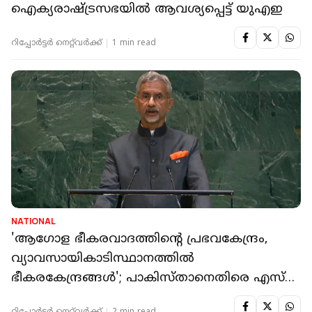
ഐക്യരാഷ്ട്രസഭയിൽ ആവശ്യപ്പെട്ട് യുഎഇ
റിപ്പോർട്ടർ നെറ്റ്‌വര്‍ക്ക്‌
1 min read
NATIONAL
'ആഗോള ഭീകരവാദത്തിന്റെ പ്രഭവകേന്ദ്രം,
വ്യാവസായികാടിസ്ഥാനത്തിൽ
ഭീകരകേന്ദ്രങ്ങൾ'; പാകിസ്താനെതിരെ എസ്
ജയശങ്കർ