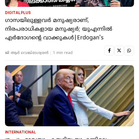
DIGITAL PLUS
ഗാസയിലുള്ളവർ മനുഷ്യരാണ്,
നിരപരാധികളായ മനുഷ്യർ; യുഎന്നിൽ
എർദോഗന്റെ വാക്കുകൾ|Erdogan's
ജി ആർ വെങ്കിടേശ്വരൻ
1 min read
INTERNATIONAL