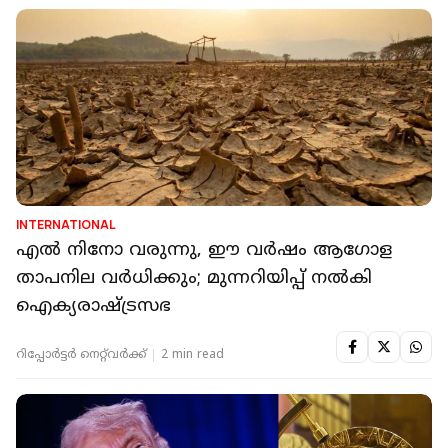
INTERNATIONAL
എൽ നിനോ വരുന്നു, ഈ വർഷം ആ​ഗോള
താപനില വർധിക്കും; മുന്നറിയിപ്പ് നൽകി
ഐക്യരാഷ്ട്രസഭ
റിപ്പോർട്ടർ നെറ്റ്‌വര്‍ക്ക്‌
2 min read