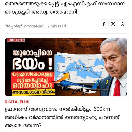
തെരഞ്ഞെടുക്കപ്പെട്ട് എംഎസ്എഫ് സംസ്ഥാന
സെക്രട്ടറി അഡ്വ. തൊഹാനി
റിപ്പോർട്ടർ നെറ്റ്‌വര്‍ക്ക്‌
2 min read
DIGITAL PLUS
ഫ്രാൻസ് അനുവാദം നൽകിയിട്ടും 600km
അധികം വിമാനത്തിൽ നെതന്യാഹു പറന്നത്
ആരെ ഭയന്ന്?