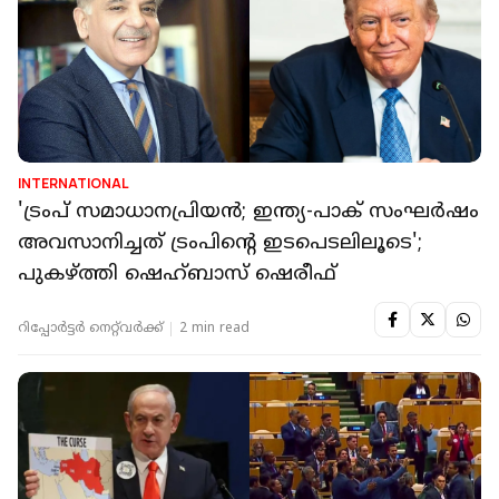
INTERNATIONAL
'ട്രംപ് സമാധാനപ്രിയൻ; ഇന്ത്യ-പാക് സംഘർഷം
അവസാനിച്ചത് ട്രംപിന്റെ ഇടപെടലിലൂടെ';
പുകഴ്ത്തി ഷെഹ്ബാസ് ഷെരീഫ്
റിപ്പോർട്ടർ നെറ്റ്‌വര്‍ക്ക്‌
2 min read