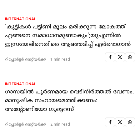
INTERNATIONAL
'കുട്ടികൾ പട്ടിണി മൂലം മരിക്കുന്ന ലോകത്ത്
എങ്ങനെ സമാധാനമുണ്ടാകും';യുഎന്നിൽ
ഇസ്രയേലിനെതിരെ ആഞ്ഞടിച്ച് എർദൊഗാൻ
റിപ്പോർട്ടർ നെറ്റ്‌വര്‍ക്ക്‌
1 min read