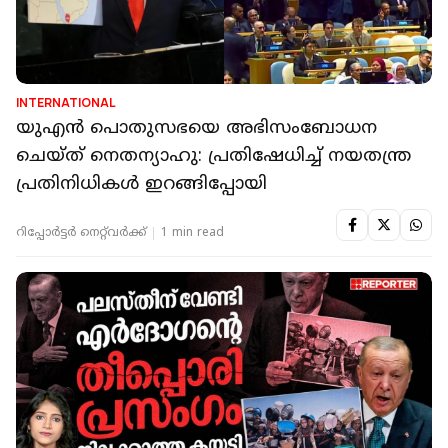
INTERNATIONAL
യുഎന്‍ പൊതുസഭയെ അഭിസംബോധന
ചെയ്ത് നെതന്യാഹു: പ്രതിഷേധിച്ച് നയതന്ത്ര
പ്രതിനിധികള്‍ ഇറങ്ങിപ്പോയി
റിപ്പോർട്ടർ നെറ്റ്‌വര്‍ക്ക്‌
1 min read