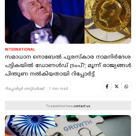
INTERNATIONAL
സമാധാന നൊബേൽ പുരസ്‌കാര നാമനിർദേശ
പട്ടികയിൽ ഡോണൾഡ് ട്രംപ്?; മൂന്ന് രാജ്യങ്ങൾ
പിന്തുണ നൽകിയതായി റിപ്പോർട്ട്
റിപ്പോർട്ടർ നെറ്റ്‌വര്‍ക്ക്‌
1 min read
To advertise here,
contact us