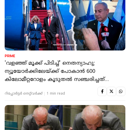
PRIME
'വളഞ്ഞ് മൂക്ക് പിടിച്ച്' നെതന്യാഹു;
ന്യൂയോർക്കിലേയ്ക്ക് പോകാൻ 600
കിലോമീറ്ററോളം കൂടുതൽ സഞ്ചരിച്ചത്
ഭയന്നിട്ടോ?
റിപ്പോർട്ടർ നെറ്റ്‌വര്‍ക്ക്‌
1 min read