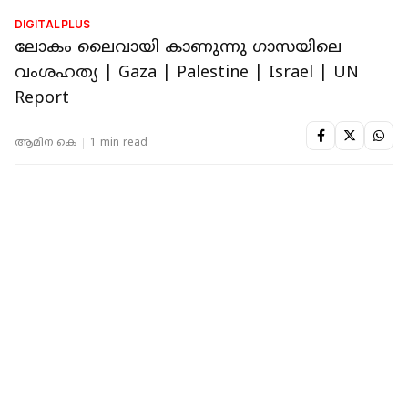
INTERNATIONAL
പാശ്ചാത്യ രാജ്യങ്ങള്‍ പലസ്തീന്‍ രാഷ്ട്രത്തെ
അംഗീകരിച്ചത് ഹമാസിനുള്ള പ്രതിഫലം;
യുഎന്നിന് പ്രസക്തിയില്ല: ട്രംപ്
റിപ്പോർട്ടർ നെറ്റ്‌വര്‍ക്ക്‌
1 min read