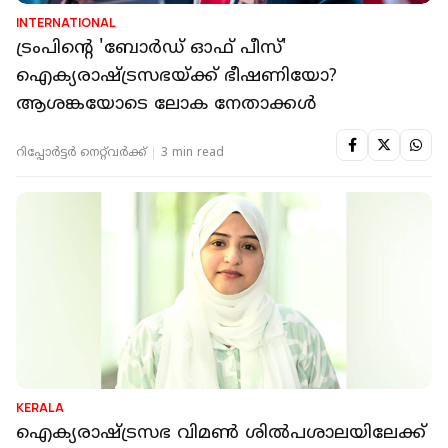
INTERNATIONAL
ട്രംപിൻ്റെ 'ബോർഡ് ഓഫ് പീസ്'
ഐക്യരാഷ്ട്രസഭയ്ക്ക് ഭീഷണിയോ?
ആശങ്കയോടെ ലോക നേതാക്കൾ
റിപ്പോർട്ടർ നെറ്റ്‌വര്‍ക്ക്‌
3 min read
KERALA
ഐക്യരാഷ്ട്രസഭ വിമൺ ശിൽപശാലയിലേക്ക്