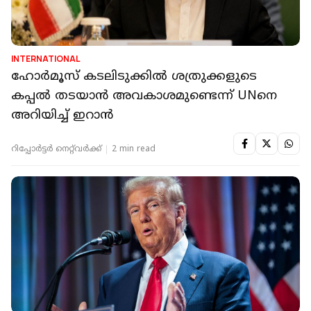
INTERNATIONAL
ഹോർമൂസ് കടലിടുക്കിൽ ശത്രുക്കളുടെ
കപ്പൽ തടയാൻ അവകാശമുണ്ടെന്ന് UNനെ
അറിയിച്ച് ഇറാൻ
റിപ്പോർട്ടർ നെറ്റ്‌വര്‍ക്ക്‌
2 min read