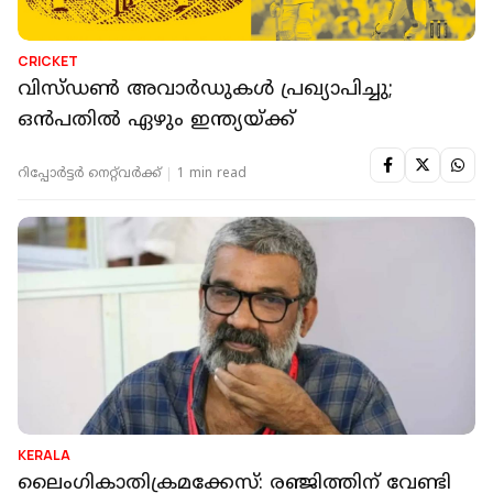
CRICKET
വിസ്ഡൺ അവാർഡുകൾ പ്രഖ്യാപിച്ചു;
ഒൻപതിൽ ഏഴും ഇന്ത്യയ്ക്ക്
റിപ്പോർട്ടർ നെറ്റ്‌വര്‍ക്ക്‌
1 min read
KERALA
ലൈംഗികാതിക്രമക്കേസ്: രഞ്ജിത്തിന് വേണ്ടി