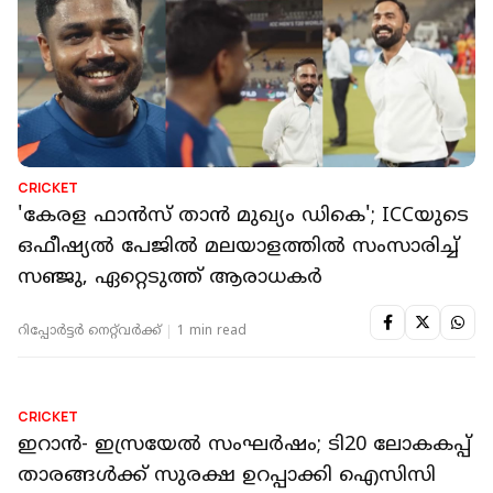
CRICKET
'കേരള ഫാൻസ് താൻ മുഖ്യം ഡികെ'; ICCയുടെ
ഒഫീഷ്യല്‍ പേജില്‍ മലയാളത്തില്‍ സംസാരിച്ച്
സഞ്ജു, ഏറ്റെടുത്ത് ആരാധകർ
റിപ്പോർട്ടർ നെറ്റ്‌വര്‍ക്ക്‌
1 min read