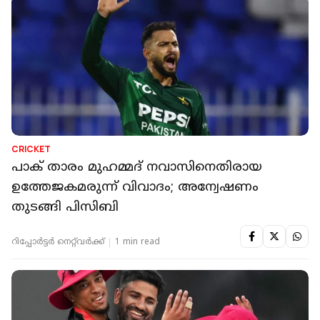
CRICKET
പാക് താരം മുഹമ്മദ് നവാസിനെതിരായ
ഉത്തേജകമരുന്ന് വിവാദം; അന്വേഷണം
തുടങ്ങി പിസിബി
റിപ്പോർട്ടർ നെറ്റ്‌വര്‍ക്ക്‌
1 min read