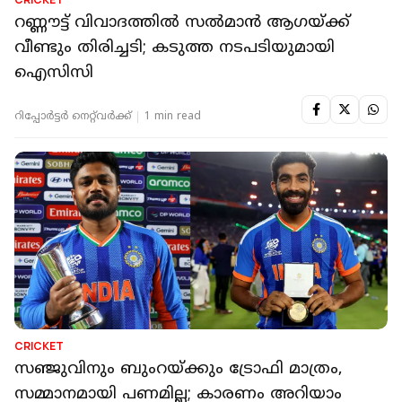
റണ്ണൗട്ട് വിവാദത്തിൽ സൽമാൻ ആ​ഗയ്ക്ക്
വീണ്ടും തിരിച്ചടി; കടുത്ത നടപടിയുമായി
ഐസിസി
റിപ്പോർട്ടർ നെറ്റ്‌വര്‍ക്ക്‌
1 min read
CRICKET
സഞ്ജുവിനും ബുംറയ്ക്കും ട്രോഫി മാത്രം,
സമ്മാനമായി പണമില്ല; കാരണം അറിയാം