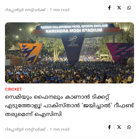
CRICKET
ഇറാന്‍- ഇസ്രയേല്‍ സംഘര്‍ഷം; ടി20 ലോകകപ്പ്
താരങ്ങള്‍ക്ക് സുരക്ഷ ഉറപ്പാക്കി ഐസിസി
റിപ്പോർട്ടർ നെറ്റ്‌വര്‍ക്ക്‌
1 min read