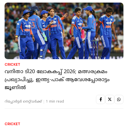
CRICKET
സെമിയും ഫൈനലും കാണാൻ ടിക്കറ്റ്
എടുത്തോളൂ! പാകിസ്താന്‍ 'ജയിച്ചാല്‍' റീഫണ്ട്
തരുമെന്ന് ഐസിസി
റിപ്പോർട്ടർ നെറ്റ്‌വര്‍ക്ക്‌
1 min read
CRICKET
വനിതാ ടി20 ലോകകപ്പ് 2026; മത്സരക്രമം