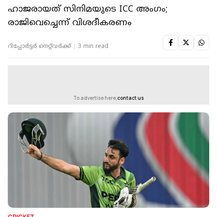
ഹാജരായത് സിനിമയുടെ ICC അംഗം;
രാജിവെച്ചെന്ന് വിശദീകരണം
റിപ്പോർട്ടർ നെറ്റ്‌വര്‍ക്ക്‌
3 min read
To advertise here,
contact us
CRICKET