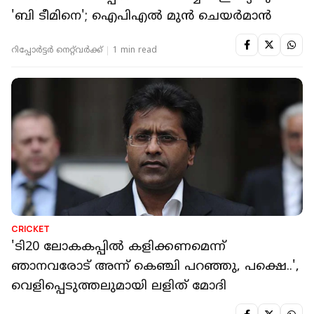
'ബി ടീമിനെ'; ഐപിഎൽ മുൻ ചെയർമാൻ
റിപ്പോർട്ടർ നെറ്റ്‌വര്‍ക്ക്‌
1 min read
CRICKET
'ടി20 ലോകകപ്പില്‍ കളിക്കണമെന്ന്
ഞാനവരോട് അന്ന് കെഞ്ചി പറഞ്ഞു, പക്ഷെ..',
വെളിപ്പെടുത്തലുമായി ലളിത് മോദി