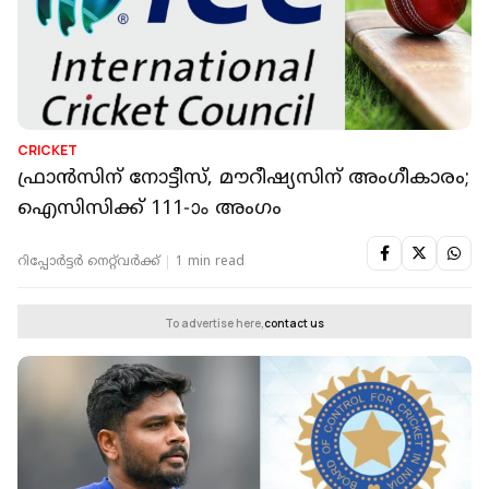
CRICKET
ഫ്രാന്‍സിന് നോട്ടീസ്, മൗറീഷ്യസിന് അംഗീകാരം;
ഐസിസിക്ക് 111-ാം അംഗം
റിപ്പോർട്ടർ നെറ്റ്‌വര്‍ക്ക്‌
1 min read
To advertise here,
contact us