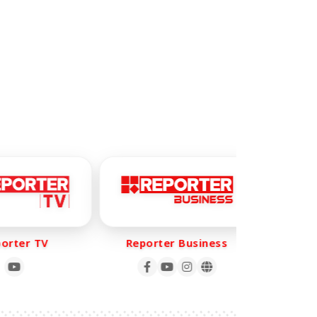
rter TV
Reporter Business
Repo