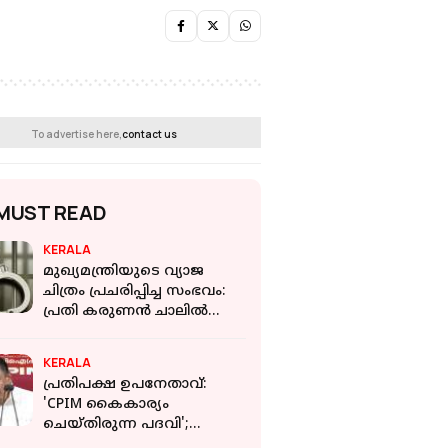
To advertise here,
contact us
MUST READ
KERALA
മുഖ്യമന്ത്രിയുടെ വ്യാജ
ചിത്രം പ്രചരിപ്പിച്ച സംഭവം:
പ്രതി കരുണന്‍ ചാലില്‍
കസ്റ്റഡിയില്‍
KERALA
പ്രതിപക്ഷ ഉപനേതാവ്:
'CPIM കൈകാര്യം
ചെയ്തിരുന്ന പദവി';
CPIയുമായി