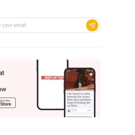
at
ow