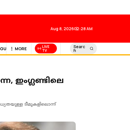
Aug 8, 2026
02:28 AM
Searc
LIVE
GULF NEWS
MORE
h
TV
െ, ഇംഗ്ലണ്ടിലെ
ധ്യതയുള്ള ടീമുകളിലൊന്ന്