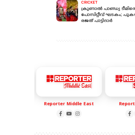
CRICKET
ക്രുണാല്‍ പാണ്ഡ്യ ടീമിന്
പോസിറ്റീവ് ഘടകം; പുകഴ
രജത് പാട്ടിദാര്‍
 Life
Reporter Middle East
Reporte