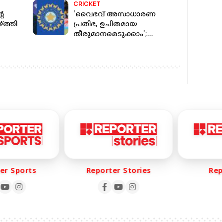
CRICKET
റെ
'വൈഭവ് അസാധാരണ
്ത്തി
പ്രതിഭ, ഉചിതമായ
തീരുമാനമെടുക്കാം';
അഗാർക്കർക്ക്
ബിസിസിഐയുടെ
പച്ചക്കൊടി
r Sports
Reporter Stories
Repo