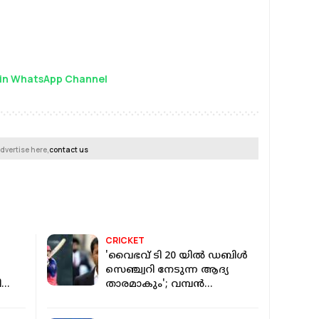
in WhatsApp Channel
dvertise here,
contact us
CRICKET
'വൈഭവ് ടി 20 യിൽ ഡബിൾ
സെഞ്ച്വറി നേടുന്ന ആദ്യ
ന്‍റെ
താരമാകും'; വമ്പൻ
പ്രവചനവുമായി ലളിത് മോദി