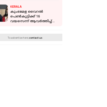
വിട്ടുവീഴ്ചയ്ക്കില്ലെന്ന
KERALA
സൂചന നൽകി MV
കുംഭമേള വൈറല്‍
ഗോവിന്ദൻ
പെണ്‍കുട്ടിക്ക് 16
വയസെന്ന് ആവർത്തിച്ച്
മധ്യപ്രദേശ് പൊലീസ്;
വിവാഹം അസാധുവെന്നും
കോടതിയിൽ മറുപടി
To advertise here,
contact us