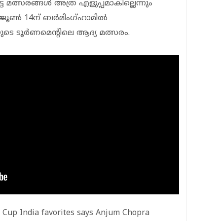
ട്ട മത്സരങ്ങൾ അത്ര എളുപ്പമാകില്ലെന്നും
. ജൂണ്‍ 14ന് ബര്‍മിംഗ്ഹാമില്‍
ടെ ടൂർണമെന്റിലെ ആദ്യ മത്സരം.
 Cup India favorites says Anjum Chopra