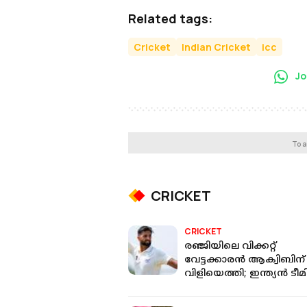
Related tags:
Cricket
Indian Cricket
icc
Jo
To a
CRICKET
CRICKET
രഞ്ജിയിലെ വിക്കറ്റ്
വേട്ടക്കാരൻ ആക്വിബിന്
വിളിയെത്തി; ഇന്ത്യൻ ടീമി
നെറ്റ് ബൗളറാകും