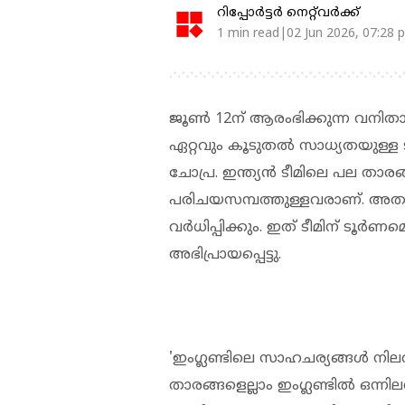
റിപ്പോർട്ടർ നെറ്റ്‌വര്‍ക്ക്‌
1 min read|02 Jun 2026, 07:28 
ജൂൺ 12ന് ആരംഭിക്കുന്ന വനിതാ
ഏറ്റവും കൂടുതല്‍ സാധ്യതയുള്ള 
ചോപ്ര. ഇന്ത്യൻ ടീമിലെ പല താരങ്ങ
പരിചയസമ്പത്തുള്ളവരാണ്. അതു
വർധിപ്പിക്കും. ഇത് ടീമിന് ടൂ
അഭിപ്രായപ്പെട്ടു.
'ഇംഗ്ലണ്ടിലെ സാഹചര്യങ്ങള്‍ നി
താരങ്ങളെല്ലാം ഇംഗ്ലണ്ടിൽ ഒന