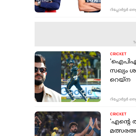
റിപ്പോർട്ടർ നെറ്റ്
T
CRICKET
'ഐപിഎല്‍
സഖ്യം ശ
റെയ്‌ന
റിപ്പോർട്ടർ നെറ്റ്
CRICKET
'എന്റെ ത
മത്സരത്