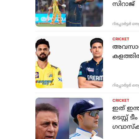
സിറാജ്
റിപ്പോർട്ടർ നെറ്റ്
CRICKET
അവസാന 
കളത്തി
റിപ്പോർട്ടർ നെറ്റ്
CRICKET
ഇത് ഇന
ടെസ്റ്റ്
ഗവാസ്‌ക