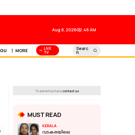
Aug 8, 2026
02:46 AM
Searc
LIVE
GULF NEWS
MORE
h
TV
To advertise here,
contact us
MUST READ
KERALA
വടകരയിലെ