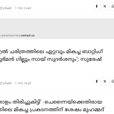
‌വര്‍ക്ക്‌
1 min read
o advertise here,
contact us
 ചരിത്രത്തിലെ ഏറ്റവും മികച്ച ബാറ്റിംഗ്
ുഭ്മൻ ഗില്ലും സായ് സുദർശനും'; സുരേഷ്
‌വര്‍ക്ക്‌
1 min read
ാളം തിരിച്ചുകിട്ടി' -ചെന്നൈയ്‌ക്കെതിരായ
തിലെ മികച്ച പ്രകടനത്തിന് ശേഷം മുഹമ്മദ്