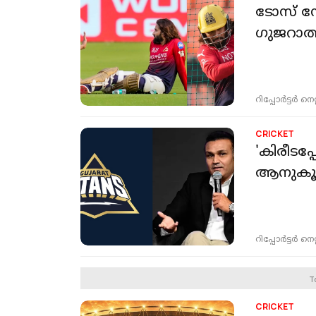
ടോസ് നേ
ഗുജറാത്ത
റിപ്പോർട്ടർ നെറ്റ്
CRICKET
'കിരീടപ്
ആനുകൂല്യ
റിപ്പോർട്ടർ നെറ്റ്
T
CRICKET