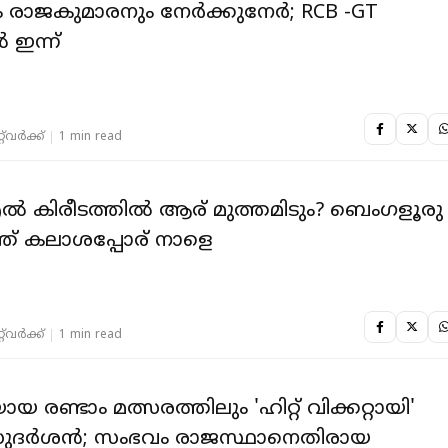
 രാജകുമാരനും നേർക്കുനേർ; RCB -GT
ഇന്ന്
‌വര്‍ക്ക്‌
1 min read
കിരീടത്തിൽ ആര് മുത്തമിടും? ബെംഗളൂരു 
ത് കലാശപ്പോര് നാളെ
‌വര്‍ക്ക്‌
1 min read
യായ രണ്ടാം മത്സരത്തിലും 'ഹിറ്റ് വിക്കറ്റായി'
ുദർശൻ; സംഭവം രാജസ്ഥാനെതിരായ