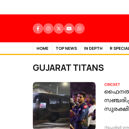
HOME
TOP NEWS
IN DEPTH
R SPECIA
GUJARAT TITANS
CRICKET
ഫൈനൽ കഴ
സഞ്ചരിച
സുരക്ഷി
റിപ്പോർട്ടർ നെറ്റ്