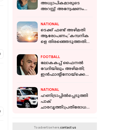
അധ്യാപികമാരുടെ
അറസ്റ്റ്: അന്വേഷണം
സംസ്ഥാനത്തിന്
പുറത്തേയ്ക്ക്
NATIONAL
ടെക്ക് ഫണ്ട് അഴിമതി
ആരോപണം;'കമ്പനിക
ളെ തിരഞ്ഞെടുത്തതില്‍
പുനഃപരിശോധന
ആവശ്യമില്ല, ചട്ടലംഘനം
FOOTBALL
നടന്നില്ല': കേന്ദ്രം
ലോകകപ്പ് ഫൈനൽ
വേദിയിലും അഴിമതി;
ഇൻഫാന്റിനോയ്ക്കെതി
രെ പുതിയ ആരോപണം
NATIONAL
ഹണിട്രാപ്പിൽപ്പെടുത്തി
പാക്
ചാരവൃത്തി:പ്രതിരോധ
രഹസ്യങ്ങൾ
ചോർത്തിയ വ്യോമസേന
ഉദ്യോഗസ്ഥൻ ഡൽഹി
To advertise here,
contact us