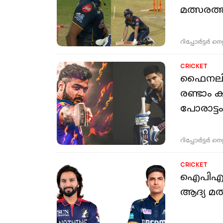
മത്സരത
റിപ്പോർട്ടർ നെറ്റ്
CRICKET
ഫൈനലിലേക
രണ്ടാം 
പോരാട്ട
റിപ്പോർട്ടർ നെറ്റ്
CRICKET
ഐപിഎല്ല
ആദ്യ മത