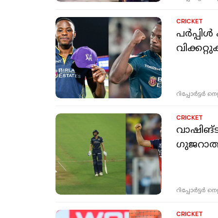
CRICKET
പർപ്പിൾ
വിക്കറ്
റിപ്പോർട്ടർ നെറ്റ്
CRICKET
വാഷിങ്ടണ
ഗുജറാത
റിപ്പോർട്ടർ നെറ്റ്
CRICKET