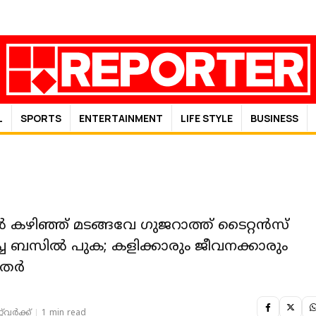
L
SPORTS
ENTERTAINMENT
LIFE STYLE
BUSINESS
ിഞ്ഞ് മടങ്ങവേ ഗുജറാത്ത് ടൈറ്റന്‍സ്
്ച ബസിൽ പുക; കളിക്കാരും ജീവനക്കാരും
തര്‍
‌വര്‍ക്ക്‌
1 min read