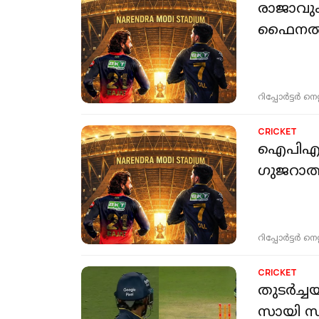
രാജാവും
ഫൈനൽ 
റിപ്പോർട്ടർ നെറ്റ്
CRICKET
ഐപിഎൽ 
ഗുജറാത്
റിപ്പോർട്ടർ നെറ്റ്
CRICKET
തുടര്‍ച്ച
സായി സ