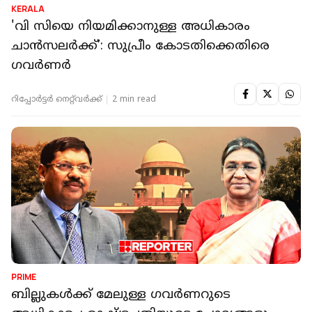
KERALA
'വി സിയെ നിയമിക്കാനുള്ള അധികാരം
ചാൻസലർക്ക്’: സുപ്രീം കോടതിക്കെതിരെ
ഗവര്‍ണര്‍
റിപ്പോർട്ടർ നെറ്റ്‌വര്‍ക്ക്‌
2 min read
PRIME
ബില്ലുകൾക്ക് മേലുള്ള ഗവർണറുടെ