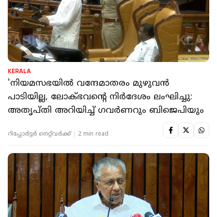
KERALA
'നിയമസഭയില്‍ വന്ദേമാതരം മുഴുവൻ
പാടിയില്ല, ലോക്ഭവൻ്റെ നിർദേശം ലംഘിച്ചു:
അതൃപ്തി അറിയിച്ച് ​ഗവർണറും ബിജെപിയും
റിപ്പോർട്ടർ നെറ്റ്‌വര്‍ക്ക്‌
2 min read