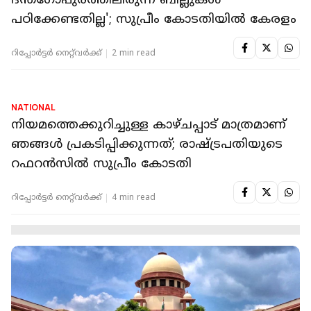
KERALA
ഗവർണർ പദവി ഒഴിവാക്കണം; സിപിഐ
സംസ്ഥാന സമ്മേളനത്തിൽ പ്രമേയം
റിപ്പോർട്ടർ നെറ്റ്‌വര്‍ക്ക്‌
2 min read