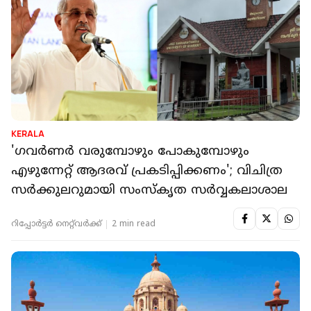
KERALA
'ഗവർണർ വരുമ്പോഴും പോകുമ്പോഴും
എഴുന്നേറ്റ് ആദരവ് പ്രകടിപ്പിക്കണം'; വിചിത്ര
സർക്കുലറുമായി സംസ്‌കൃത സർവ്വകലാശാല
റിപ്പോർട്ടർ നെറ്റ്‌വര്‍ക്ക്‌
2 min read