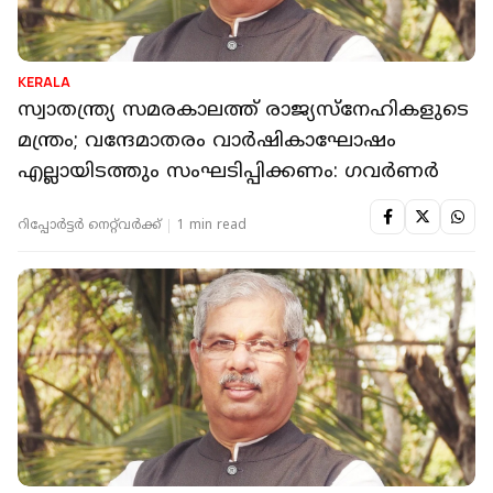
KERALA
സ്വാതന്ത്ര്യ സമരകാലത്ത് രാജ്യസ്‌നേഹികളുടെ
മന്ത്രം; വന്ദേമാതരം വാർഷികാഘോഷം
എല്ലായിടത്തും സംഘടിപ്പിക്കണം: ഗവർണർ
റിപ്പോർട്ടർ നെറ്റ്‌വര്‍ക്ക്‌
1 min read