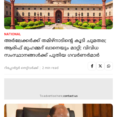
NATIONAL
അർലേക്കർക്ക് തമിഴ്‌നാടിന്റെ കൂടി ചുമതല;
ആരിഫ് മുഹമ്മദ് ഖാനെയും മാറ്റി; വിവിധ
സംസ്ഥാനങ്ങൾക്ക് പുതിയ ഗവർണർമാർ
റിപ്പോർട്ടർ നെറ്റ്‌വര്‍ക്ക്‌
2 min read
To advertise here,
contact us