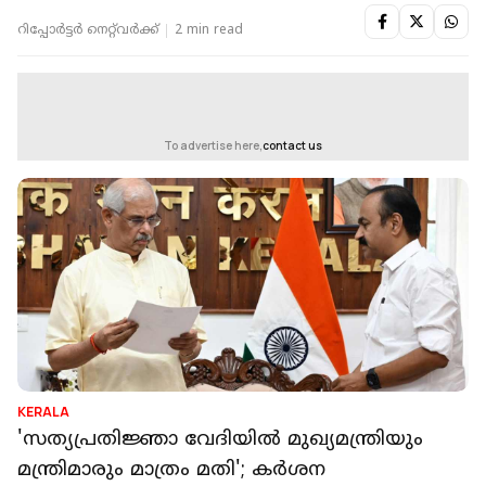
റിപ്പോർട്ടർ നെറ്റ്‌വര്‍ക്ക്‌
2 min read
To advertise here,
contact us
KERALA
'സത്യപ്രതിജ്ഞാ വേദിയില്‍ മുഖ്യമന്ത്രിയും
മന്ത്രിമാരും മാത്രം മതി'; കര്‍ശന