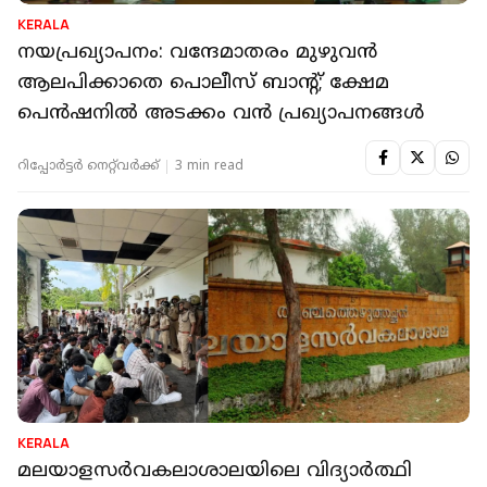
KERALA
നയപ്രഖ്യാപനം: വന്ദേമാതരം മുഴുവന്‍
ആലപിക്കാതെ പൊലീസ് ബാന്റ്; ക്ഷേമ
പെന്‍ഷനില്‍ അടക്കം വന്‍ പ്രഖ്യാപനങ്ങള്‍
റിപ്പോർട്ടർ നെറ്റ്‌വര്‍ക്ക്‌
3 min read
KERALA
മലയാളസർവകലാശാലയിലെ വിദ്യാർത്ഥി