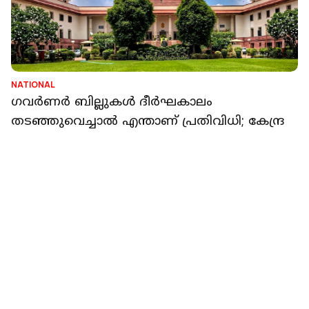
KERALA
'ഗവർണർ മാസങ്ങളോളം
ദന്തഗോപുരത്തിലിരുന്ന് ബില്ലുകൾ
പഠിക്കേണ്ടതില്ല'; സുപ്രീം കോടതിയിൽ കേരളം
റിപ്പോർട്ടർ നെറ്റ്‌വര്‍ക്ക്‌
2 min read
NATIONAL
നിയമത്തെക്കുറിച്ചുള്ള കാഴ്ചപ്പാട് മാത്രമാണ്