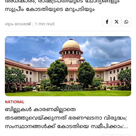
അധികാരം; രാഷ്ട്രപതിയുടെ ചോദ്യങ്ങളും
സുപ്രീം കോടതിയുടെ മറുപടിയും
ശ്യാം ദേവരാജ്
1 min read
NATIONAL
ബില്ലുകൾ കാരണമില്ലാതെ
തടഞ്ഞുവെയ്ക്കുന്നത് ഭരണഘടനാ വിരുദ്ധം;
സംസ്ഥാനങ്ങൾക്ക് കോടതിയെ സമീപിക്കാം:
സുപ്രീം കോടതി