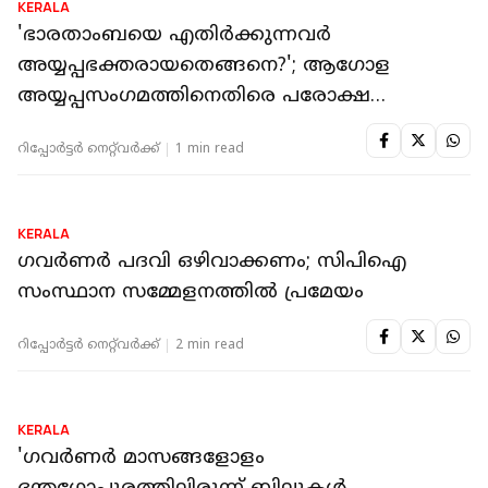
KERALA
'ഭാരതാംബയെ എതിർക്കുന്നവർ
അയ്യപ്പഭക്തരായതെങ്ങനെ?'; ആഗോള
അയ്യപ്പസം​ഗമത്തിനെതിരെ പരോക്ഷ
വിമർശനവുമായി ​ഗവർണർ
റിപ്പോർട്ടർ നെറ്റ്‌വര്‍ക്ക്‌
1 min read