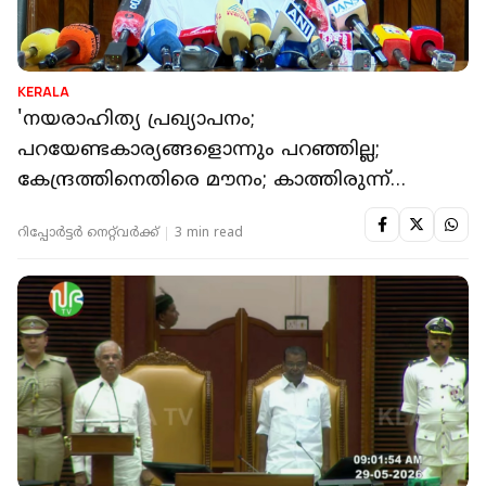
KERALA
'നയരാഹിത്യ പ്രഖ്യാപനം;
പറയേണ്ടകാര്യങ്ങളൊന്നും പറഞ്ഞില്ല;
കേന്ദ്രത്തിനെതിരെ മൗനം; കാത്തിരുന്ന്
കാണാം'
റിപ്പോർട്ടർ നെറ്റ്‌വര്‍ക്ക്‌
3 min read