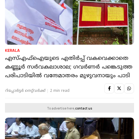
KERALA
എസ്എഫ്‌ഐയുടെ എതിർപ്പ് വകവെക്കാതെ
കണ്ണൂർ സർവകലാശാല; ഗവർണർ പങ്കെടുത്ത
പരിപാടിയിൽ വന്ദേമാതരം മുഴുവനായും പാടി
റിപ്പോർട്ടർ നെറ്റ്‌വര്‍ക്ക്‌
2 min read
To advertise here,
contact us