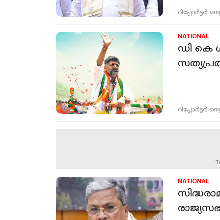
റിപ്പോർട്ടർ നെറ്റ്
NATIONAL
ഡി കെ ശ
സത്യപ്ര
റിപ്പോർട്ടർ നെറ്റ്
T
NATIONAL
സിദ്ധരാ
രാജ്യസഭ