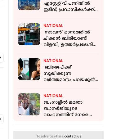
എസ്റ്റേറ്റ് വിപണിയിൽ
ഇടിവ്; പ്രവാസികൾക്ക്
ആശ്വാസമായി വാടക
കുറയുന്നതായി
NATIONAL
റിപ്പോർട്ട്
'സാവൻ' മാസത്തിൽ
ചിക്കൻ ബിരിയാണി
വിളമ്പി, ഉത്തർപ്രദേശിൽ
ബുൾഡോസർ
ഉപയോഗിച്ച് കട ഇടിച്ച്
NATIONAL
നിരത്തി
'ബിജെപിക്ക്
സുഖിക്കുന്ന
വര്‍ത്തമാനം പറയരുത്';
ശശി തരൂരിനെതിരെ
രൂക്ഷ വിമര്‍ശനവുമായി
NATIONAL
കെ സി വേണുഗോപാല്‍
ബംഗാളില്‍ മമതാ
ബാനര്‍ജിയുടെ
വാഹനത്തിന് നേരെ
ആക്രമണം; ചെരുപ്പും
കല്ലും വലിച്ചെറിഞ്ഞ്
പ്രതിഷേധക്കാർ
To advertise here,
contact us