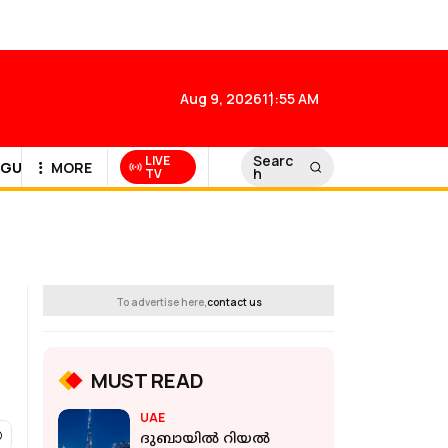
Aug 9, 2026
11:55 AM
Searc
LIVE
GULF NEWS
MORE
h
TV
To advertise here,
contact us
MUST READ
UAE
ദുബായിൽ റിയൽ