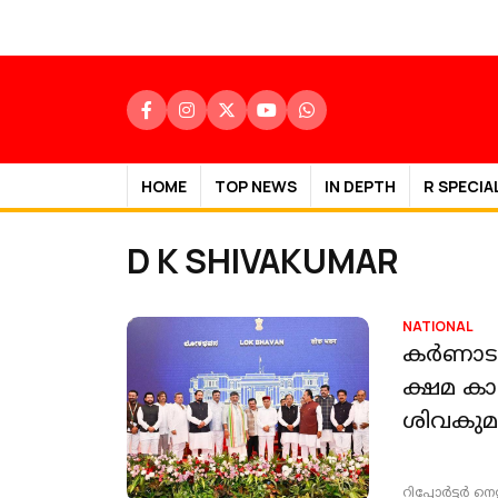
HOME
TOP NEWS
IN DEPTH
R SPECIA
D K SHIVAKUMAR
NATIONAL
കര്‍ണാട
ക്ഷമ ക
ശിവകുമാ
റിപ്പോർട്ടർ നെറ്റ്