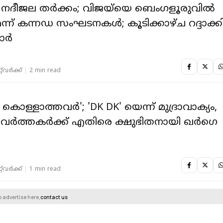
നദീജല തര്‍ക്കം; വിജയ്‌യെ ബെംഗളൂരുവിൽ
്ന് കന്നഡ സംഘടനകൾ; കൂടിക്കാഴ്ച റദ്ദാക്ക
ര്‍
‌വര്‍ക്ക്‌
2 min read
ം കൊള്ളാത്തവർ'; 'DK DK' യെന്ന് മുദ്രാവാക്യം,
 പ്രവർത്തകർക്ക് എതിരെ ക്ഷുഭിതനായി ഖർഗെ
‌വര്‍ക്ക്‌
1 min read
o advertise here,
contact us