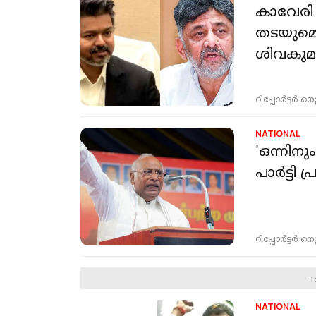
കാവേരി 
തടയുമെന
ശിവകുമാ
റിപ്പോർട്ടർ നെറ്റ്
NATIONAL
'ഒന്നിനു
പാർട്ടി
റിപ്പോർട്ടർ നെറ്റ്
T
NATIONAL