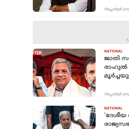
റിപ്പോർട്ടർ നെറ്റ്
T
NATIONAL
ജാതി സർ
രാഹുൽ ഗ
മൂർച്ചയ
റിപ്പോർട്ടർ നെറ്റ്
NATIONAL
'ദേശീയ ര
രാജ്യസഭാ