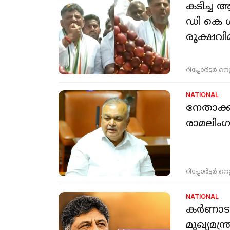
കടിച്ച 
ഡി കെ 
രൂക്ഷവി
റിപ്പോർട്ടർ നെറ്റ്
NATIONAL
നേതാക്കള
രാമലിംഗ 
റിപ്പോർട്ടർ നെറ്റ്
NATIONAL
കർണാടക
മുഖ്യമന