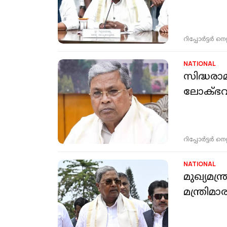
റിപ്പോർട്ടർ നെറ്റ്
NATIONAL
സിദ്ധരാമ
ലോക്ഭവന
റിപ്പോർട്ടർ നെറ്റ്
NATIONAL
മുഖ്യമന്ത
മന്ത്രിമ