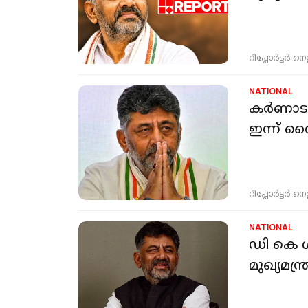
റിപ്പോർട്ടർ നെറ്റ്
NATIONAL
കർണാടക
ഇന്ന് വൈ
റിപ്പോർട്ടർ നെറ്റ്
NATIONAL
ഡി കെ ശ
മുഖ്യമന്