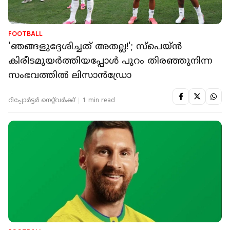
FOOTBALL
'ഞങ്ങളുദ്ദേശിച്ചത് അതല്ല!'; സ്‌പെയ്ൻ
കിരീടമുയർത്തിയപ്പോൾ പുറം തിരഞ്ഞുനിന്ന
സംഭവത്തിൽ ലിസാൻഡ്രോ
റിപ്പോർട്ടർ നെറ്റ്‌വര്‍ക്ക്‌
1 min read