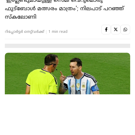
FOOTBALL
'ആ നിയമം ഞങ്ങളുടെ കളി തട്ടിപ്പറിച്ചു';
പ്രതികരണവുമായി സ്വിസ് കോച്ച്
റിപ്പോർട്ടർ നെറ്റ്‌വര്‍ക്ക്‌
1 min read