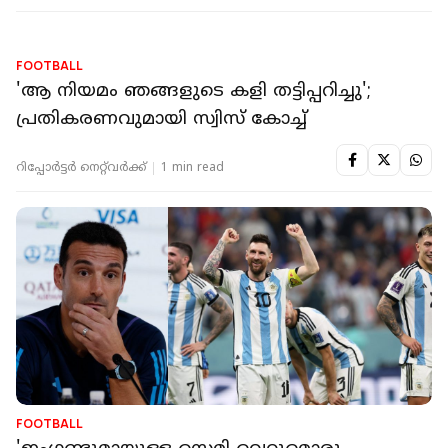
FOOTBALL
ഇംഗ്ലണ്ട് 'അധിനിവേശ കടല്‍ക്കൊള്ളക്കാര്‍';
ലോകകപ്പിന് മുമ്പ് രാഷ്ട്രീയപ്പോര്
റിപ്പോർട്ടർ നെറ്റ്‌വര്‍ക്ക്‌
1 min read