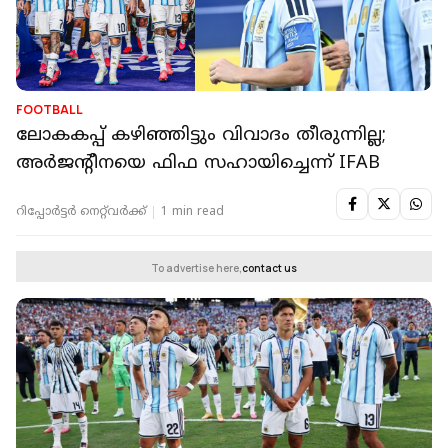
FOOTBALL
ലോകകപ്പ് കഴിഞ്ഞിട്ടും വിവാദം തീരുന്നില്ല;
അര്‍ജന്റീനയെ ഫിഫ സഹായിച്ചെന്ന് IFAB
റിപ്പോർട്ടർ നെറ്റ്‌വര്‍ക്ക്‌
1 min read
To advertise here,
contact us