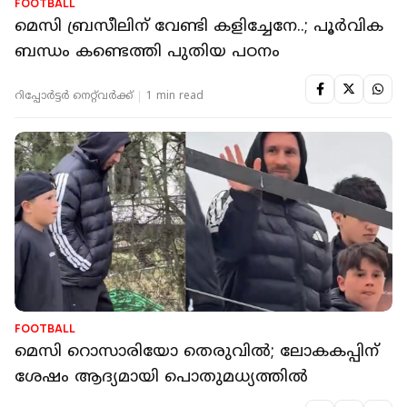
FOOTBALL
മെസി ബ്രസീലിന് വേണ്ടി കളിച്ചേനേ..; പൂർവിക
ബന്ധം കണ്ടെത്തി പുതിയ പഠനം
റിപ്പോർട്ടർ നെറ്റ്‌വര്‍ക്ക്‌
1 min read
FOOTBALL
മെസി റൊസാരിയോ തെരുവിൽ; ലോകകപ്പിന്
ശേഷം ആദ്യമായി പൊതുമധ്യത്തിൽ