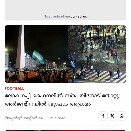
To advertise here,
contact us
FOOTBALL
ലോകകപ്പ് ഫൈനലിൽ സ്പെയിനോട് തോറ്റു;
അര്‍ജന്റീനയില്‍ വ്യാപക അക്രമം
റിപ്പോർട്ടർ നെറ്റ്‌വര്‍ക്ക്‌
1 min read