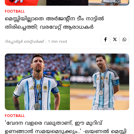
FOOTBALL
മെസ്സിയില്ലാതെ അര്‍ജന്റീന ടീം നാട്ടില്‍
തിരിച്ചെത്തി; വരവേറ്റ് ആരാധകര്‍
റിപ്പോർട്ടർ നെറ്റ്‌വര്‍ക്ക്‌
1 min read
FOOTBALL
'വേദന വളരെ വലുതാണ്, ഈ മുറിവ്
ഉണങ്ങാന്‍ സമയമെടുക്കും..' -ലയണല്‍ മെസ്സി