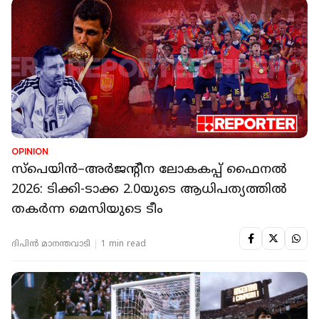
OPINION
സ്പെയിൻ–അർജന്റീന ലോകകപ്പ് ഫൈനൽ
2026: ടിക്കി-ടാക്ക 2.0യുടെ ആധിപത്യത്തിൽ
തകർന്ന മെസിയുടെ ടീം
ദിപിന്‍ മാനന്തവാടി
1 min read