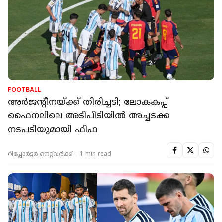
FOOTBALL
അർജന്‍റീനയ്ക്ക് തിരിച്ചടി; ലോകകപ്പ്
ഫൈനലിലെ അടിപിടിയിൽ അച്ചടക്ക
നടപടിയുമായി ഫിഫ
റിപ്പോർട്ടർ നെറ്റ്‌വര്‍ക്ക്‌
1 min read