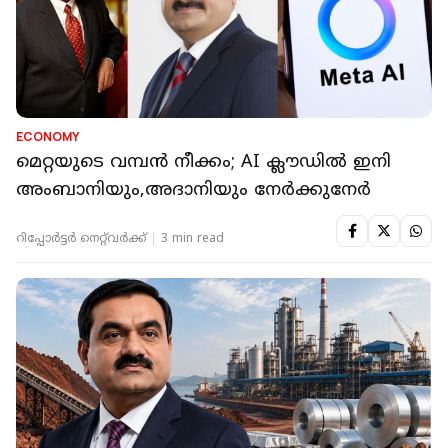
ECONOMY
മെറ്റയുടെ വമ്പൻ നീക്കം; AI ക്ലൗഡിൽ ഇനി
അംബാനിയും,അദാനിയും നേർക്കുനേർ
റിപ്പോർട്ടർ നെറ്റ്‌വര്‍ക്ക്‌
3 min read