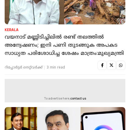
KERALA
വയനാട് മണ്ണിടിച്ചിലിൽ രണ്ട് തലത്തിൽ
അന്വേഷണം; ഇനി പണി തുടങ്ങുക അപകട
സാധ്യത പരിശോധിച്ച ശേഷം മാത്രം:മുഖ്യമന്ത്രി
റിപ്പോർട്ടർ നെറ്റ്‌വര്‍ക്ക്‌
3 min read
To advertise here,
contact us