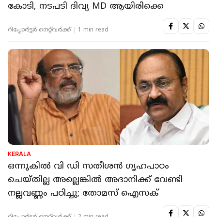
കോടി, നടപടി ദിവ്യ MD ആയിരിക്കെ
റിപ്പോർട്ടർ നെറ്റ്‌വര്‍ക്ക്‌
1 min read
KERALA
ഒന്നുകില്‍ വി ഡി സതീശന്‍ ഗൃഹപാഠം
ചെയ്തില്ല അല്ലെങ്കില്‍ അദാനിക്ക് വേണ്ടി
നല്ലവണ്ണം പഠിച്ചു; തോമസ് ഐസക്