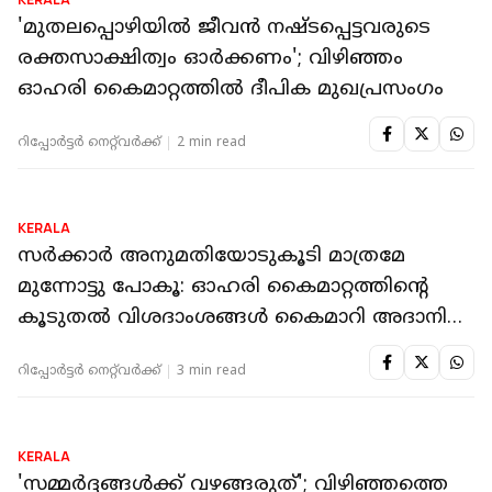
KERALA
'മുതലപ്പൊഴിയിൽ ജീവൻ നഷ്ടപ്പെട്ടവരുടെ
രക്തസാക്ഷിത്വം ഓർക്കണം'; വിഴിഞ്ഞം
ഓഹരി കൈമാറ്റത്തിൽ ദീപിക മുഖപ്രസംഗം
റിപ്പോർട്ടർ നെറ്റ്‌വര്‍ക്ക്‌
2 min read