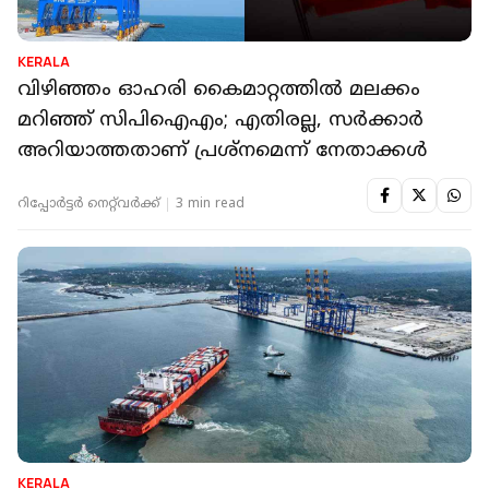
KERALA
വിഴിഞ്ഞം ഓഹരി കൈമാറ്റത്തിൽ മലക്കം
മറിഞ്ഞ് സിപിഐഎം; എതിരല്ല, സർക്കാർ
അറിയാത്തതാണ് പ്രശ്‌നമെന്ന് നേതാക്കൾ
റിപ്പോർട്ടർ നെറ്റ്‌വര്‍ക്ക്‌
3 min read
KERALA