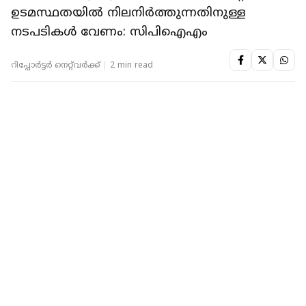
KERALA
'സമ്മര്‍ദ്ദങ്ങള്‍ക്ക് വഴങ്ങരുത്'; വിഴിഞ്ഞത്തെ
ഓഹരി കൈമാറ്റത്തിന് തടയിടാന്‍ കോണ്‍ഗ്രസ്
ഹൈക്കമാന്റ്
റിപ്പോർട്ടർ നെറ്റ്‌വര്‍ക്ക്‌
3 min read
KERALA