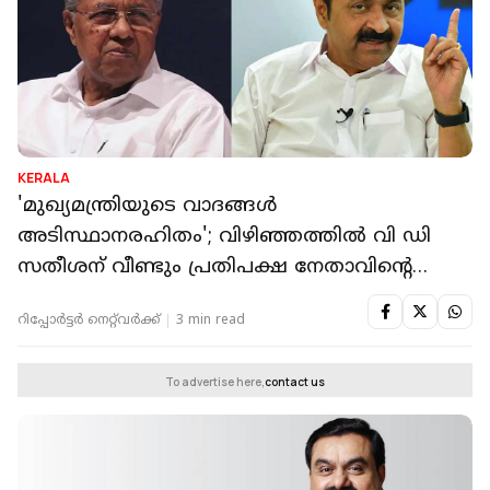
KERALA
'മുഖ്യമന്ത്രിയുടെ വാദങ്ങൾ
അടിസ്ഥാനരഹിതം'; വിഴിഞ്ഞത്തിൽ വി ഡി
സതീശന് വീണ്ടും പ്രതിപക്ഷ നേതാവിന്റെ
കത്ത്
റിപ്പോർട്ടർ നെറ്റ്‌വര്‍ക്ക്‌
3 min read
To advertise here,
contact us