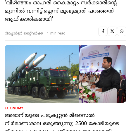
'വിഴിഞ്ഞം ഓഹരി കൈമാറ്റം സർക്കാരിന്റെ
മുന്നിൽ വന്നിട്ടില്ലെന്ന് മുഖ്യമന്ത്രി പറഞ്ഞത്
ആധികാരികമായി'
റിപ്പോർട്ടർ നെറ്റ്‌വര്‍ക്ക്‌
1 min read
ECONOMY
അദാനിയുടെ പടുകൂറ്റൻ മിസൈൽ
നിർമാണശാല ഒരുങ്ങുന്നു; 2500 കോടിയുടെ