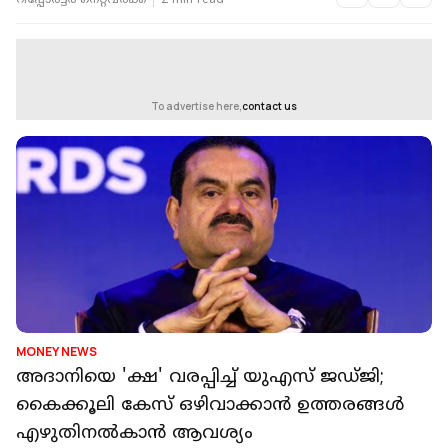
റിപ്പോർട്ടർ നെറ്റ്‌വര്‍ക്ക്‌
2 min read
To advertise here,
contact us
MONEY NEWS
അദാനിയെ 'ക്ഷ' വരപ്പിച്ച് യുഎസ് ജഡ്ജി;
കൈക്കൂലി കേസ് ഒഴിവാക്കാൻ ഉത്തരങ്ങൾ
എഴുതിനൽകാൻ ആവശ്യം