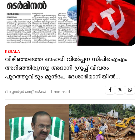
KERALA
വിഴിഞ്ഞത്തെ ഓഹരി വിൽപ്പന സിപിഐഎം
അറിഞ്ഞിരുന്നു; അദാനി ഗ്രൂപ്പ് വിവരം
പുറത്തുവിടും മുൻപേ ദേശാഭിമാനിയിൽ
വാർത്ത
റിപ്പോർട്ടർ നെറ്റ്‌വര്‍ക്ക്‌
1 min read