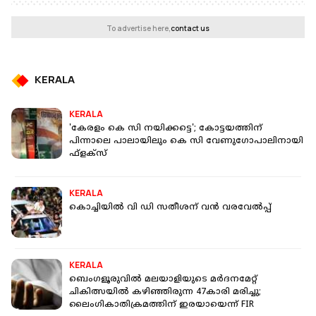
To advertise here,
contact us
KERALA
KERALA
'കേരളം കെ സി നയിക്കട്ടെ'; കോട്ടയത്തിന്
പിന്നാലെ പാലായിലും കെ സി വേണുഗോപാലിനായി
ഫ്‌ളക്‌സ്
KERALA
കൊച്ചിയിൽ വി ഡി സതീശന് വൻ വരവേൽപ്പ്
KERALA
ബെംഗളൂരുവിൽ മലയാളിയുടെ മർദനമേറ്റ്
ചികിത്സയിൽ കഴിഞ്ഞിരുന്ന 47കാരി മരിച്ചു;
ലൈംഗികാതിക്രമത്തിന് ഇരയായെന്ന് FIR