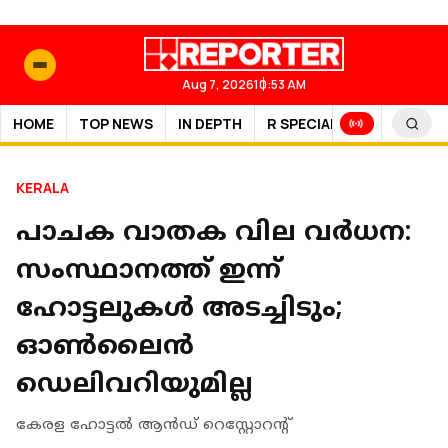
Aug 7, 2026
10:53 AM
HOME
TOP NEWS
IN DEPTH
R SPECIAL
SPORTS
KERALA
പാചക വാതക വില വ‍ർധന:
സംസ്ഥാനത്ത് ഇന്ന്
ഹോട്ടലുകൾ അടച്ചിടും;
ഓൺലൈൻ
ഡെലിവറിയുമില്ല
കേരള ഹോട്ടൽ ആൻഡ് റെസ്റ്റോറൻ്റ്