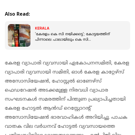
Also Read:
KERALA
'കേരളം കെ സി നയിക്കട്ടെ'; കോട്ടയത്തിന്
പിന്നാലെ പാലായിലും കെ സി
വേണുഗോപാലിനായി ഫ്‌ളക്‌സ്
കേരള വ്യാപാരി വ്യവസായി ഏകോപനസമിതി, കേരള
വ്യാപാരി വ്യവസായി സമിതി, ഓൾ കേരള കാറ്റേഴ്‌സ്
അസോസിയേഷൻ, ഹോസ്റ്റൽ ഓണേഴ്‌സ്
ഫെഡറേഷൻ അടക്കമുള്ള നിരവധി വ്യാപാര
സംഘടനകൾ സമരത്തിന് പിന്തുണ പ്രഖ്യാപിച്ചതായി
കേരള ഹോട്ടൽ ആൻഡ് റെസ്റ്റോറൻ്റ്
അസോസിയേഷൻ ഭാരവാഹികൾ അറിയിച്ചു. പാചക
വാതക വില വർധനവ് ഹോട്ടൽ വ്യവസായത്തെ