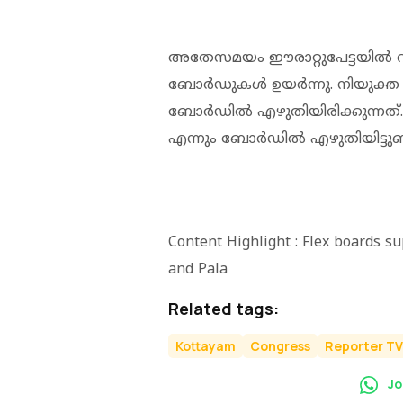
അതേസമയം ഈരാറ്റുപേട്ടയിൽ വി
ബോർഡുകൾ ഉയർന്നു. നിയുക്ത മുഖ്യ
ബോർഡിൽ എഴുതിയിരിക്കുന്നത്
എന്നും ബോർഡിൽ എഴുതിയിട്ടുണ്ട
Content Highlight : Flex boards s
and Pala
Related tags:
Kottayam
Congress
Reporter TV
Jo