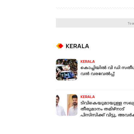
To a
KERALA
KERALA
കൊച്ചിയിൽ വി ഡി സതീ
വൻ വരവേൽപ്പ്
KERALA
ടിവികെയുമായുള്ള സഖ്
തീരുമാനം തമിഴ്‌നാട്
പിസിസിക്ക് വിട്ടു, അവര്‍ക
തീരുമാനിക്കാം: കെ സി
വേണുഗോപാല്‍