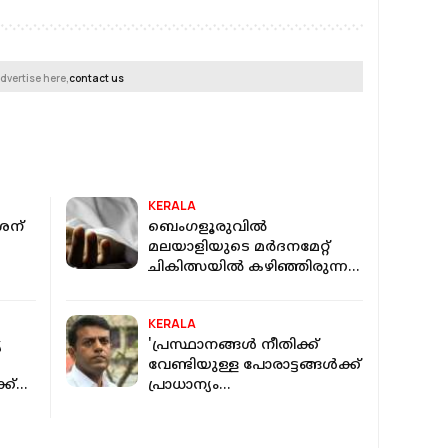
dvertise here,
contact us
KERALA
ശന്
ബെംഗളൂരുവിൽ
മലയാളിയുടെ മർദനമേറ്റ്
ചികിത്സയിൽ കഴിഞ്ഞിരുന്ന
47കാരി മരിച്ചു;
ലൈംഗികാതിക്രമത്തിന്
KERALA
ഇരയായെന്ന് FIR
യ
'പ്രസ്ഥാനങ്ങൾ നീതിക്ക്
വേണ്ടിയുള്ള പോരാട്ടങ്ങൾക്ക്
്ക്
പ്രാധാന്യം
നൽകണം,ജനഹിതം
എപ്പോഴും ശരിയുടെ
പക്ഷത്തായിരിക്കും'