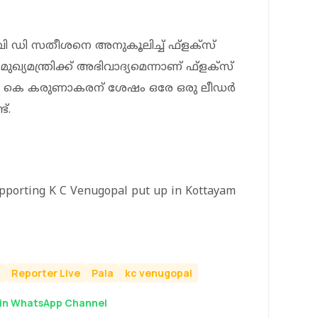
 ഡി സതീശനെ അനുകൂലിച്ച് ഫ്‌ളക്‌സ്
മന്ത്രിക്ക് അഭിവാദ്യമെന്നാണ് ഫ്‌ളക്‌സ്
. കെ കരുണാകരന് ശേഷം ഒരേ ഒരു ലീഡർ
്.
upporting K C Venugopal put up in Kottayam
Reporter Live
Pala
kc venugopal
in WhatsApp Channel