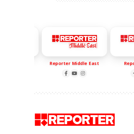
er Life
Reporter Middle East
Report