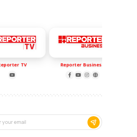
orter TV
Reporter Business
Rep