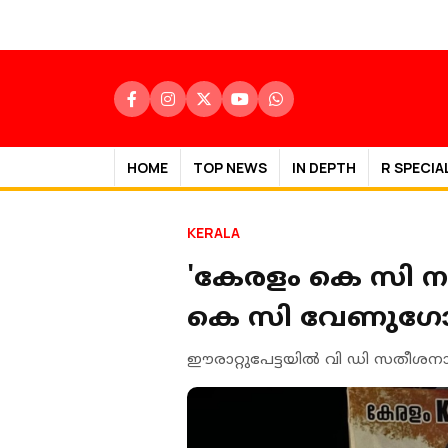
HOME
TOP NEWS
IN DEPTH
R SPECIA
KERALA
'കേരളം കെ സി നയി
കെ സി വേണുഗോപാ
ഈരാറ്റുപേട്ടയിൽ വി ഡി സതീശനാ