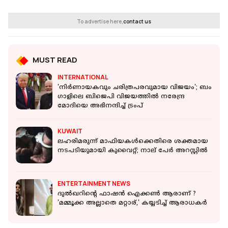
To advertise here,
contact us
MUST READ
INTERNATIONAL
'നിർണായകവും ചരിത്രപരവുമായ വിജയം'; ബം​
ഗാളിലെ ബിജെപി വിജയത്തിൽ നരേന്ദ്ര
മോദിയെ അഭിനന്ദിച്ച് ട്രംപ്
KUWAIT
ലഹരിമരുന്ന് മാഫിയകള്‍ക്കെതിരെ ശക്തമായ
നടപടിയുമായി കുവൈറ്റ്; നാല് പേർ അറസ്റ്റിൽ
ENTERTAINMENT NEWS
ദുല്‍ഖറിന്റെ ഫാഷന്‍ ഐക്കണ്‍ ആരാണ് ?
'മമ്മൂക്ക അല്ലാതെ മറ്റാര്,' കയ്യടിച്ച് ആരാധകർ