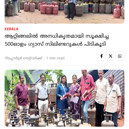
KERALA
ആറ്റിങ്ങലിൽ അനധികൃതമായി സൂക്ഷിച്ച
500ഓളം ഗ്യാസ് സിലിണ്ടറുകൾ പിടികൂടി
റിപ്പോർട്ടർ നെറ്റ്‌വര്‍ക്ക്‌
1 min read