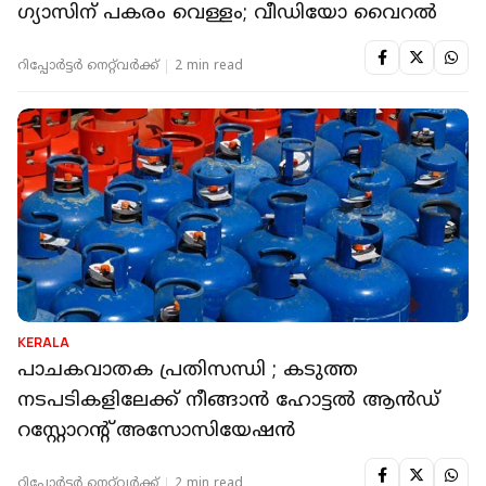
ഗ്യാസിന് പകരം വെള്ളം; വീഡിയോ വൈറല്‍
റിപ്പോർട്ടർ നെറ്റ്‌വര്‍ക്ക്‌
2 min read
KERALA
പാചകവാതക പ്രതിസന്ധി ; കടുത്ത
നടപടികളിലേക്ക് നീങ്ങാൻ ഹോട്ടൽ ആൻഡ്
റസ്റ്റോറന്റ് അസോസിയേഷൻ
റിപ്പോർട്ടർ നെറ്റ്‌വര്‍ക്ക്‌
2 min read