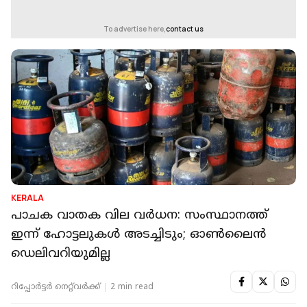
To advertise here,
contact us
KERALA
പാചക വാതക വില വ‍ർധന: സംസ്ഥാനത്ത്
ഇന്ന് ഹോട്ടലുകൾ അടച്ചിടും; ഓൺലൈൻ
ഡെലിവറിയുമില്ല
റിപ്പോർട്ടർ നെറ്റ്‌വര്‍ക്ക്‌
2 min read