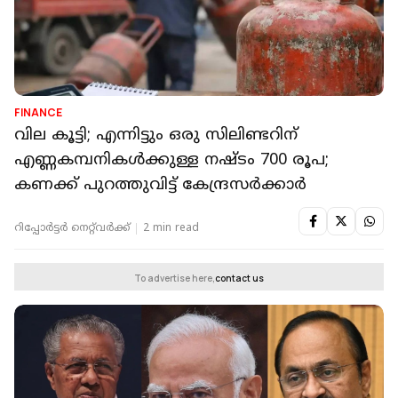
FINANCE
വില കൂട്ടി; എന്നിട്ടും ഒരു സിലിണ്ടറിന്
എണ്ണകമ്പനികൾക്കുള്ള നഷ്ടം 700 രൂപ;
കണക്ക് പുറത്തുവിട്ട് കേന്ദ്രസർക്കാർ
റിപ്പോർട്ടർ നെറ്റ്‌വര്‍ക്ക്‌
2 min read
To advertise here,
contact us