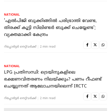
KERALA
ജയിൽ വകുപ്പിന്റെ ഫുഡ് കൗണ്ടറുകളില്‍
പ്രതിസന്ധി, വിഭവങ്ങളിൽ ചിലത് ഒഴിവാക്കി
റിപ്പോർട്ടർ നെറ്റ്‌വര്‍ക്ക്‌
3 min read
NATIONAL
'എൽപിജി ബുക്കിങ്ങിൽ പരിഭ്രാന്തി വേണ്ട,