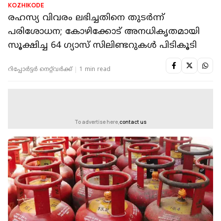
KOZHIKODE
രഹസ്യ വിവരം ലഭിച്ചതിനെ തുടർന്ന്
പരിശോധന; കോഴിക്കോട് അനധികൃതമായി
സൂക്ഷിച്ച 64 ഗ്യാസ് സിലിണ്ടറുകൾ പിടികൂടി
റിപ്പോർട്ടർ നെറ്റ്‌വര്‍ക്ക്‌
1 min read
To advertise here,
contact us