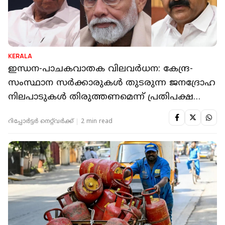
KERALA
ഇന്ധന-പാചകവാതക വിലവർധന: കേന്ദ്ര-
സംസ്ഥാന സർക്കാരുകൾ തുടരുന്ന ജനദ്രോഹ
നിലപാടുകൾ തിരുത്തണമെന്ന് പ്രതിപക്ഷ
നേതാവ്
റിപ്പോർട്ടർ നെറ്റ്‌വര്‍ക്ക്‌
2 min read