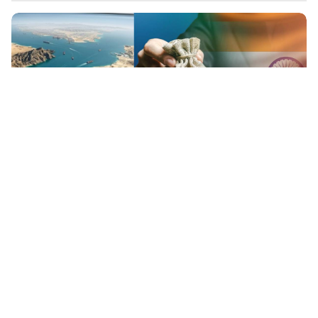
തിരക്ക് കൂട്ടി സിലിണ്ടർ ബുക്ക് ചെയ്യേണ്ട';
വ്യക്തമാക്കി കേന്ദ്രം
റിപ്പോർട്ടർ നെറ്റ്‌വര്‍ക്ക്‌
2 min read
NATIONAL
LPG പ്രതിസന്ധി: ട്രെയിനുകളിലെ
ഭക്ഷണവിതരണം നിലയ്ക്കും? പണം റീഫണ്ട്
ചെയ്യുന്നത് ആലോചനയിലെന്ന് IRCTC