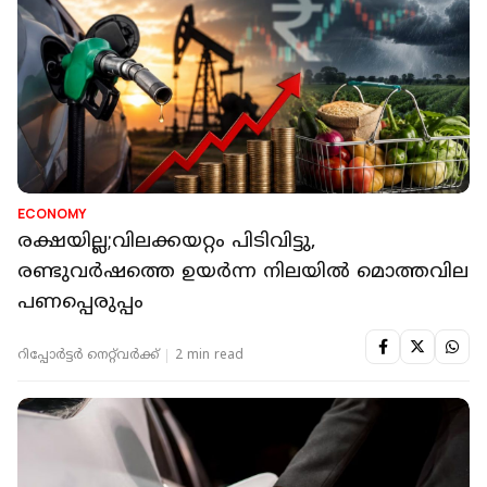
ECONOMY
രക്ഷയില്ല;വിലക്കയറ്റം പിടിവിട്ടു,
രണ്ടുവർഷത്തെ ഉയർന്ന നിലയിൽ മൊത്തവില
പണപ്പെരുപ്പം
റിപ്പോർട്ടർ നെറ്റ്‌വര്‍ക്ക്‌
2 min read