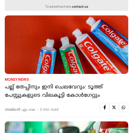
To advertise here,
contact us
MONEY NEWS
പല്ല് തേപ്പിനും ഇനി ചെലവേറും: ടൂത്ത്
പേസ്റ്റുകളുടെ വിലകൂട്ടി കോള്‍ഗേറ്റും
അജ്മല്‍ എം കെ
3 min read