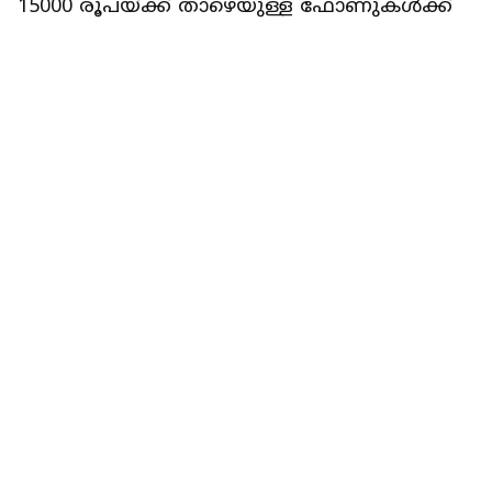
റിപ്പോർട്ടർ നെറ്റ്‌വര്‍ക്ക്‌
1 min read
FINANCE
ഇന്ത്യയിൽ സ്വർണ്ണത്തിനും വെള്ളിക്കും
കടുത്ത ക്ഷാമം: ഇറക്കുമതി തടസ്സപ്പെട്ടു; വില
കുതിച്ചുയരാൻ സാധ്യത
റിപ്പോർട്ടർ നെറ്റ്‌വര്‍ക്ക്‌
2 min read