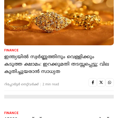
സംസ്ഥാനത്ത് മിൽമ പാൽ വില
വർധിപ്പിക്കുന്നതിൽ തീരുമാനമായി, ലിറ്ററിന് 4
രൂപ കൂട്ടും; പ്രഖ്യാപനം മെയ്യ് 6ന് ശേഷം
റിപ്പോർട്ടർ നെറ്റ്‌വര്‍ക്ക്‌
2 min read
ECONOMY
വേനല്‍ച്ചൂടിനൊപ്പം വിലക്കയറ്റവും; എസി, ടിവി,
സ്മാര്‍ട്ട്‌ഫോണ്‍ വില വീണ്ടും കൂടുന്നു