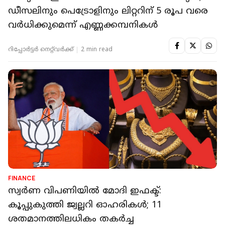
ഡീസലിനും പെട്രോളിനും ലിറ്ററിന് 5 രൂപ വരെ
വർധിക്കുമെന്ന് എണ്ണക്കമ്പനികൾ
റിപ്പോർട്ടർ നെറ്റ്‌വര്‍ക്ക്‌
2 min read
FINANCE
സ്വർണ വിപണിയിൽ മോദി ഇഫക്ട്:
കൂപ്പുകുത്തി ജ്വല്ലറി ഓഹരികൾ; 11
ശതമാനത്തിലധികം തകർച്ച