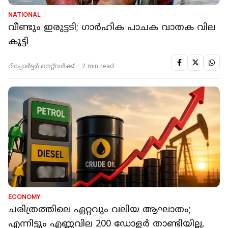
NATIONAL
വീണ്ടും ഇരുട്ടടി; ഗാർഹിക പാചക വാതക വില
കൂട്ടി
റിപ്പോർട്ടർ നെറ്റ്‌വര്‍ക്ക്‌
2 min read
ECONOMY
ചരിത്രത്തിലെ ഏറ്റവും വലിയ ആഘാതം;
എന്നിട്ടും എണ്ണവില 200 ഡോളർ താണ്ടിയില്ല,