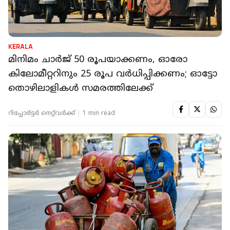
KERALA
മിനിമം ചാര്‍ജ് 50 രൂപയാക്കണം, ഓരോ
കിലോമീറ്ററിനും 25 രൂപ വർധിപ്പിക്കണം; ഓട്ടോ
തൊഴിലാളികള്‍ സമരത്തിലേക്ക്
റിപ്പോർട്ടർ നെറ്റ്‌വര്‍ക്ക്‌
1 min read