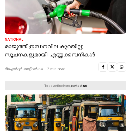
NATIONAL
രാജ്യത്ത് ഇന്ധനവില കുറയില്ല;
സൂചനകളുമായി എണ്ണക്കമ്പനികള്‍
റിപ്പോർട്ടർ നെറ്റ്‌വര്‍ക്ക്‌
2 min read
To advertise here,
contact us