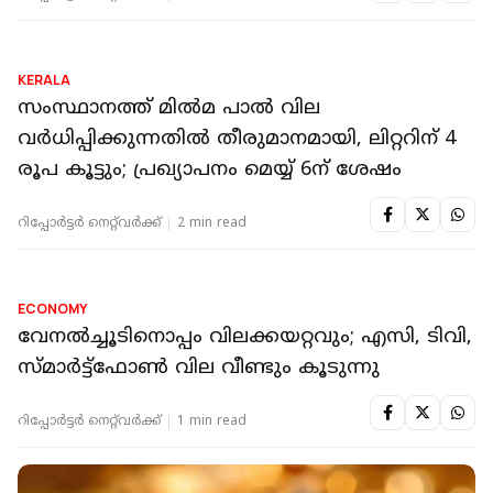
KERALA
വാണിജ്യ ഗ്യാസ് വില വര്‍ധന: മെയ് ആറിന്
കടകൾ അടച്ചിട്ട് പ്രതിഷേധിക്കാൻ
ഹോട്ടലുടമകൾ
റിപ്പോർട്ടർ നെറ്റ്‌വര്‍ക്ക്‌
2 min read
KERALA