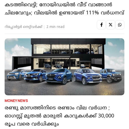
കടത്തിവെട്ടി; നോയിഡയിൽ വീട് വാങ്ങാൻ
ചിലവേറും; വിലയിൽ ഉണ്ടായത് 111% വർധനവ്
റിപ്പോർട്ടർ നെറ്റ്‌വര്‍ക്ക്‌
2 min read
MONEY NEWS
രണ്ടു മാസത്തിനിടെ രണ്ടാം വില വർധന ;
ഓഗസ്റ്റ് മുതൽ മാരുതി കാറുകൾക്ക് 30,000
രൂപ വരെ വർധിക്കും