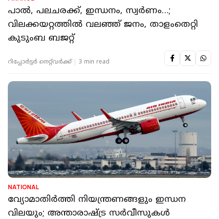
പാല്‍, പലചരക്ക്‌, ഇന്ധനം, സ്വര്‍ണം…;
വിലക്കയറ്റത്തില്‍ വലഞ്ഞ് ജനം, താളംതെറ്റി
കുടുംബ ബജറ്റ്
റിപ്പോർട്ടർ നെറ്റ്‌വര്‍ക്ക്‌
3 min read
NATIONAL
വ്യോമാതിർത്തി നിയന്ത്രണങ്ങളും ഇന്ധന
വിലയും; അന്താരാഷ്ട്ര സർവീസുകൾ