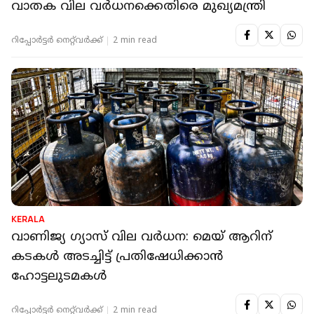
KERALA
'ഇത് ചരിത്രത്തിലെ ഏറ്റവും വലിയ വില
വർധന, കേന്ദ്ര നയം തിരുത്തപ്പെടണം'; പാചക
വാതക വില വർധനക്കെതിരെ മുഖ്യമന്ത്രി
റിപ്പോർട്ടർ നെറ്റ്‌വര്‍ക്ക്‌
2 min read