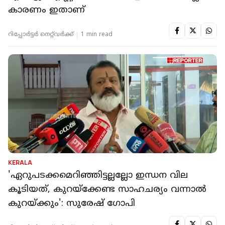
കാരണം ഇതാണ്
റിപ്പോർട്ടർ നെറ്റ്‌വര്‍ക്ക്‌
1 min read
KERALA
'ഏറുപടക്കമെറിഞ്ഞിട്ടല്ലല്ലോ ഇന്ധന വില
കൂടിയത്, കുറയ്‌ക്കേണ്ട സാഹചര്യം വന്നാൽ
കുറയ്ക്കും': സുരേഷ് ​ഗോപി