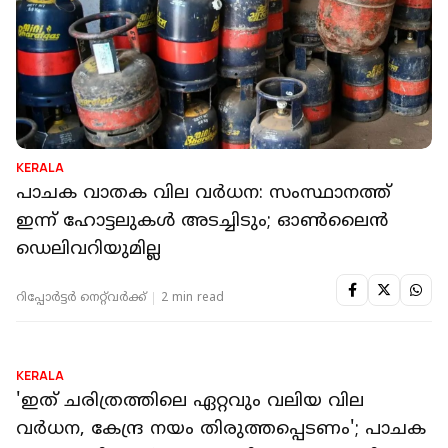
KERALA
പാചക വാതക വില വ‍ർധന: സംസ്ഥാനത്ത്
ഇന്ന് ഹോട്ടലുകൾ അടച്ചിടും; ഓൺലൈൻ
ഡെലിവറിയുമില്ല
റിപ്പോർട്ടർ നെറ്റ്‌വര്‍ക്ക്‌
2 min read