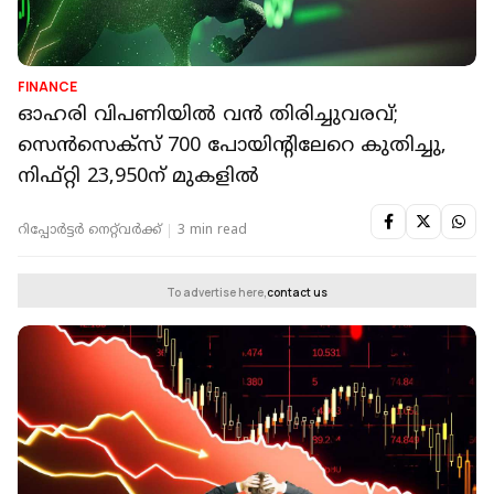
FINANCE
ഓഹരി വിപണിയിൽ വൻ തിരിച്ചുവരവ്;
സെൻസെക്സ് 700 പോയിന്റിലേറെ കുതിച്ചു,
നിഫ്റ്റി 23,950ന് മുകളിൽ
റിപ്പോർട്ടർ നെറ്റ്‌വര്‍ക്ക്‌
3 min read
To advertise here,
contact us