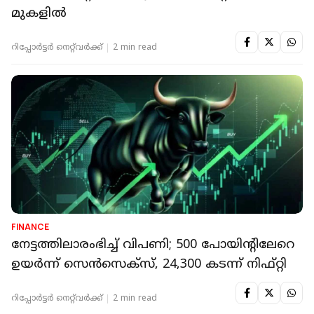
FINANCE
ബാങ്കിങ് ഓഹരികൾ തുണച്ചു; സെൻസെക്സ്
300 പോയിന്റിലേറെ മുന്നേറി, നിഫ്റ്റി 24,350ന്
മുകളിൽ
റിപ്പോർട്ടർ നെറ്റ്‌വര്‍ക്ക്‌
2 min read