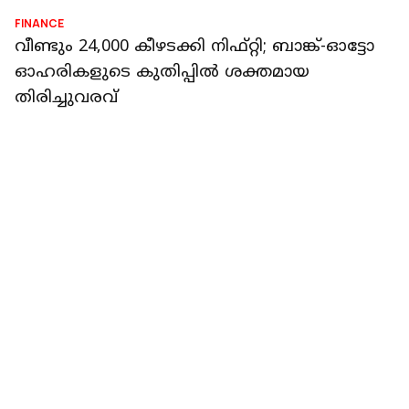
പോയിന്റ് ഉയർന്നു, 24,100 മറികടന്ന് നിഫ്റ്റി
റിപ്പോർട്ടർ നെറ്റ്‌വര്‍ക്ക്‌
2 min read
FINANCE
ഉണര്‍ന്ന് വിപണി; ക്രൂഡ് ഓയില്‍ വില
താഴ്ന്നതോടെ സെന്‍സെക്‌സിനും നിഫ്റ്റിക്കും
നേട്ടം; ശക്തി പ്രാപിച്ച് രൂപ