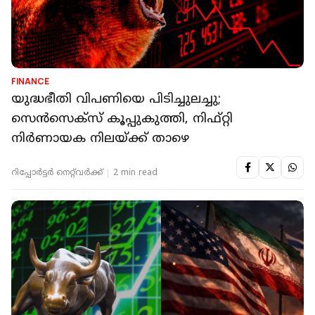
FINANCE
യുദ്ധഭീതി വിപണിയെ പിടിച്ചുലച്ചു;
സെൻസെക്സ് കൂപ്പുകുത്തി, നിഫ്റ്റി
നിർണായക നിലയ്ക്ക് താഴെ
റിപ്പോർട്ടർ നെറ്റ്‌വര്‍ക്ക്‌
2 min read