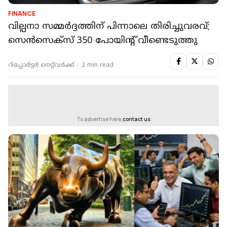
FINANCE
വില്പനാ സമ്മർദ്ദത്തിന് പിന്നാലെ തിരിച്ചുവരവ്;
സെൻസെക്സ് 350 പോയിന്റ് വീണ്ടെടുത്തു
റിപ്പോർട്ടർ നെറ്റ്‌വര്‍ക്ക്‌
2 min read
To advertise here,
contact us