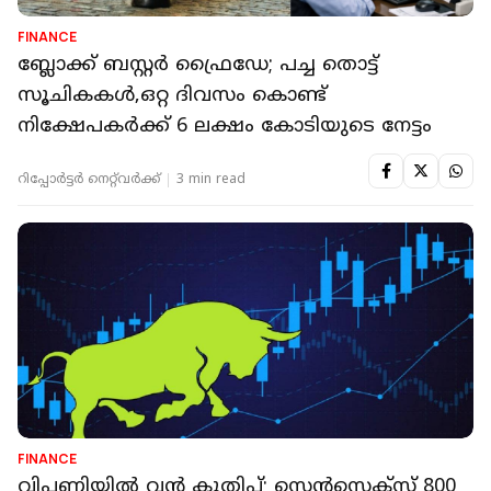
FINANCE
ബ്ലോക്ക് ബസ്റ്റർ ഫ്രൈഡേ; പച്ച തൊട്ട്
സൂചികകൾ,ഒറ്റ ദിവസം കൊണ്ട്
നിക്ഷേപകർക്ക് 6 ലക്ഷം കോടിയുടെ നേട്ടം
റിപ്പോർട്ടർ നെറ്റ്‌വര്‍ക്ക്‌
3 min read
FINANCE
വിപണിയിൽ വൻ കുതിപ്പ്; സെൻസെക്സ് 800