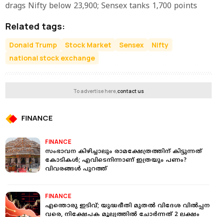
drags Nifty below 23,900; Sensex tanks 1,700 points
Related tags:
Donald Trump
Stock Market
Sensex
Nifty
national stock exchange
To advertise here,
contact us
FINANCE
FINANCE
സംഭാവന കിഴിച്ചാലും രാമക്ഷേത്രത്തിന് കിട്ടുന്നത്
കോടികൾ; എവിടെനിന്നാണ് ഇത്രയും പണം?
വിവരങ്ങൾ പുറത്ത്
FINANCE
എന്തൊരു ഇടിവ്; യുദ്ധഭീതി മുതൽ വിദേശ വിൽപ്പന
വരെ, നിക്ഷേപക മൂല്യത്തില്‍ ചോർന്നത് 2 ലക്ഷം