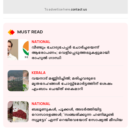
To advertise here,
contact us
MUST READ
NATIONAL
വീണ്ടും ചോദ്യപേപ്പര്‍ ചോര്‍ച്ചയെന്ന്
ആരോപണം; വെളിപ്പെടുത്തലുകളുമായി
രാഹുല്‍ ഗാന്ധി
KERALA
വയനാട് മണ്ണിടിച്ചില്‍; മരിച്ചവരുടെ
മൃതദേഹങ്ങള്‍ പോസ്റ്റ്‌മോര്‍ട്ടത്തിന് ശേഷം
എംബാം ചെയ്ത് കൈമാറി
NATIONAL
ബലൂണുകൾ, പൂക്കൾ, അടർത്തിയിട്ട
റോസാദളങ്ങൾ; 'സഞ്ചരിക്കുന്ന ഹണിമൂൺ
സ്യൂട്ടോ' എന്ന് റെയിവേയോട് സോഷ്യൽ മീഡിയ