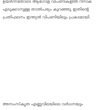
ഉയർന്നതോടെ ആഗോള വിപണികളിൽ റിസ്ക്
എടുക്കാനുള്ള താൽപര്യം കുറഞ്ഞു. ഇതിന്റെ
പ്രതിഫലനം ഇന്ത്യൻ വിപണിയിലും പ്രകടമായി.
അസംസ്കൃത എണ്ണവിലയിലെ വർധനയും