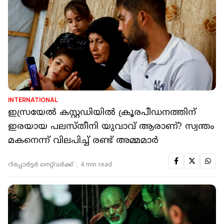
INTERNATIONAL
ഇസ്രയേൽ കസ്റ്റഡിയിൽ ക്രൂരപീഡനത്തിന്
ഇരയായ പലസ്തീനി യുവാവ് ആരാണ്? സ്വന്തം
മകനെന്ന് വിലപിച്ച് രണ്ട് അമ്മമാർ
റിപ്പോർട്ടർ നെറ്റ്‌വര്‍ക്ക്‌
4 min read