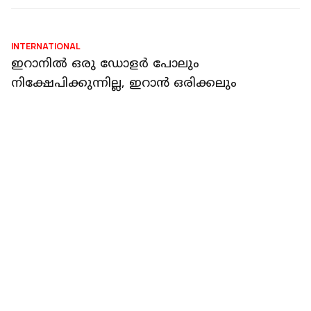
INTERNATIONAL
ലെബനനില്‍ വീണ്ടും ഇസ്രയേല്‍ ആക്രമണം;
അഞ്ച് പേര്‍ കൊല്ലപ്പെട്ടു
റിപ്പോർട്ടർ നെറ്റ്‌വര്‍ക്ക്‌
2 min read
DEEP REPORT
യുദ്ധം തുടങ്ങുമ്പോൾ ഭായി ഭായി; സമാധാന
കരാറിൽ ഇറാൻ ട്രംപിനെ പെടുത്തിയപ്പോൾ
കൈപൊള്ളിയത് നെതന്യാഹുവിന്