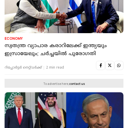
ECONOMY
സ്വതന്ത്ര വ്യാപാര കരാറിലേക്ക് ഇന്ത്യയും
ഇസ്രായേലും; ചര്‍ച്ചയില്‍ പുരോഗതി
റിപ്പോർട്ടർ നെറ്റ്‌വര്‍ക്ക്‌
2 min read
To advertise here,
contact us