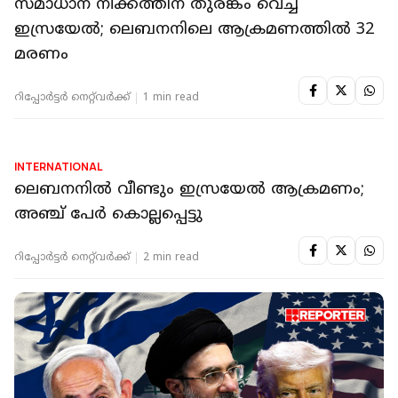
INTERNATIONAL
'വലിയ പുരോഗതിയുണ്ട്'; ഇറാനുമായുളള
ചര്‍ച്ചയ്ക്ക് ശേഷം ജെ ഡി വാന്‍സ്
റിപ്പോർട്ടർ നെറ്റ്‌വര്‍ക്ക്‌
2 min read