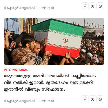
റിപ്പോർട്ടർ നെറ്റ്‌വര്‍ക്ക്‌
3 min read
INTERNATIONAL
ആയത്തുള്ള അലി ഖമനയിക്ക് കണ്ണീരോടെ
വിട നല്‍കി ഇറാന്‍, മൃതദേഹം ഖബറടക്കി;
ഇറാനില്‍ വീണ്ടും സ്‌ഫോടനം
റിപ്പോർട്ടർ നെറ്റ്‌വര്‍ക്ക്‌
3 min read