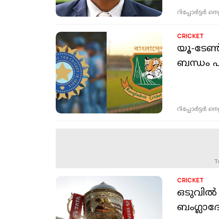
റിപ്പോർട്ടർ നെറ്റ്
CRICKET
യൂ-ടേൺ അടിച്ച് ബംഗ്ലാദേശ്! ഇന്ത്യയുമായുള്ള ക്രി
ബന്ധം പ
റിപ്പോർട്ടർ നെറ്റ്
T
CRICKET
ഒടുവിൽ 
ബംഗ്ലാദേ