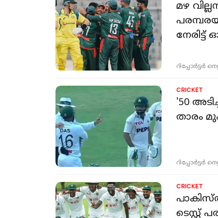
മഴ വില്
പരമ്പരയ
നേരിട്ട്
റിപ്പോർട്ടർ നെറ്റ്
CRICKET
'50 അടി
താരം മുഹ
റിപ്പോർട്ടർ നെറ്റ്
CRICKET
പാകിസ്
ടെസ്റ്റ് 