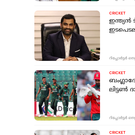
CRICKET
ഇന്ത്യന്‍
ഇടപെടലു
റിപ്പോർട്ടർ നെറ്റ്
CRICKET
ബംഗ്ലാദേ
ലിട്ടണ്‍ 
റിപ്പോർട്ടർ നെറ്റ്
CRICKET