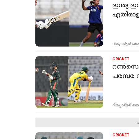
ഇന്ത്യ ഇ
എതിരാള
റിപ്പോർട്ടർ നെറ്റ്
CRICKET
റണ്‍സെടു
പരമ്പര സ
റിപ്പോർട്ടർ നെറ്റ്
T
CRICKET