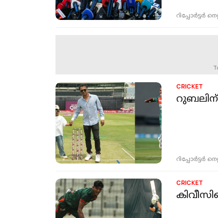
റിപ്പോർട്ടർ നെറ്റ്
T
CRICKET
റുബലിന്
റിപ്പോർട്ടർ നെറ്റ്
CRICKET
കിവീസിന