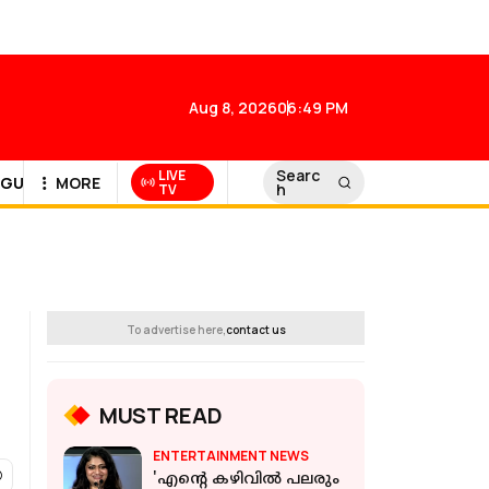
Aug 8, 2026
06:49 PM
Searc
LIVE
GULF NEWS
MORE
h
TV
To advertise here,
contact us
MUST READ
ENTERTAINMENT NEWS
'എന്റെ കഴിവിൽ പലരും