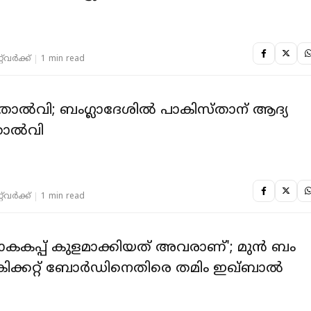
‌വര്‍ക്ക്‌
1 min read
തോൽവി; ബംഗ്ലാദേശിൽ പാകിസ്താന് ആദ്യ
 തോൽവി
‌വര്‍ക്ക്‌
1 min read
ലോകകപ്പ് കുളമാക്കിയത് അവരാണ്'; മുൻ ബം​
് ക്രിക്കറ്റ് ബോർഡിനെതിരെ തമിം ഇഖ്ബാൽ