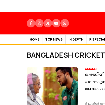
HOME
TOP NEWS
IN DEPTH
R SPECIA
BANGLADESH CRICKET
CRICKET
ഷെയ്ഖ് 
പങ്കെടു
ബോംബാ
റിപ്പോർട്ടർ നെറ്റ്