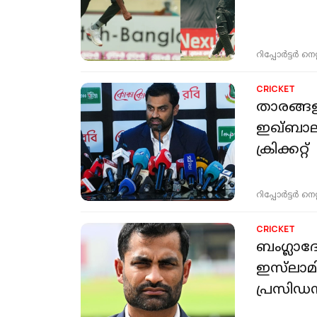
റിപ്പോർട്ടർ നെറ്റ്
CRICKET
താരങ്ങള
ഇഖ്‌ബാല
ക്രിക്കറ്റ്
റിപ്പോർട്ടർ നെറ്റ്
CRICKET
ബംഗ്ലാദ
ഇസ്‌ലാമ
പ്രസിഡന്