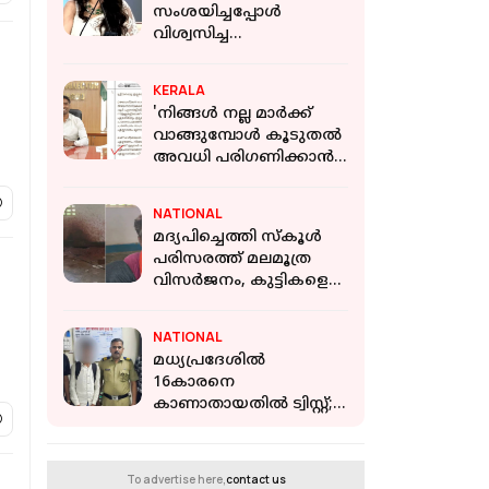
സംശയിച്ചപ്പോൾ
വിശ്വസിച്ച
ഒരേയൊരാൾ..', കണ്ണ്
നിറഞ്ഞ് ഗീതു
KERALA
മോഹന്‍ദാസ്
'നിങ്ങൾ നല്ല മാർക്ക്
വാങ്ങുമ്പോൾ കൂടുതൽ
അവധി പരിഗണിക്കാൻ
പ്രചോദനമാകും';
കാസർകോട് കളക്ടറുടെ
NATIONAL
പോസ്റ്റ് വൈറല്‍
മദ്യപിച്ചെത്തി സ്കൂൾ
പരിസരത്ത് മലമൂത്ര
വിസർജനം, കുട്ടികളെ
കൊണ്ട്
വൃത്തിയാക്കിക്കും;
NATIONAL
പ്രധാനാധ്യാപകൻ
മധ്യപ്രദേശിൽ
പിടിയിൽ
16കാരനെ
കാണാതായതിൽ ട്വിസ്റ്റ്;
കുട്ടി പോയത്
സീരിയലിൽ
അഭിനയിക്കാൻ
To advertise here,
contact us