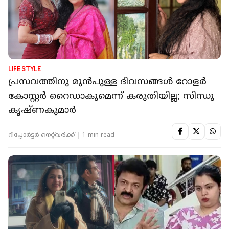
LIFE STYLE
പ്രസവത്തിനു മുൻപുള്ള ദിവസങ്ങൾ റോളർ
കോസ്റ്റർ റൈഡാകുമെന്ന് കരുതിയില്ല; സിന്ധു
കൃഷ്ണകുമാർ
റിപ്പോർട്ടർ നെറ്റ്‌വര്‍ക്ക്‌
1 min read