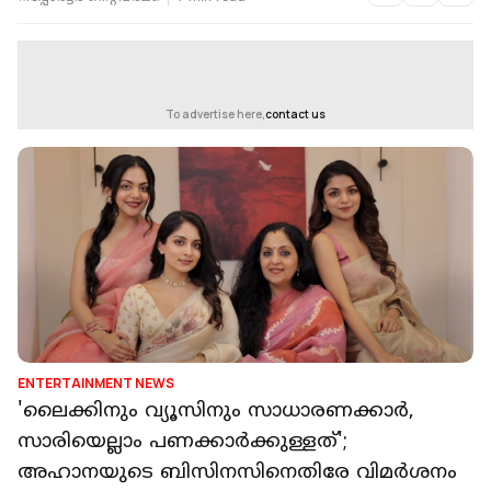
To advertise here,
contact us
ENTERTAINMENT NEWS
'ലൈക്കിനും വ്യൂസിനും സാധാരണക്കാർ,
സാരിയെല്ലാം പണക്കാർക്കുള്ളത്';
അഹാനയുടെ ബിസിനസിനെതിരേ വിമർശനം