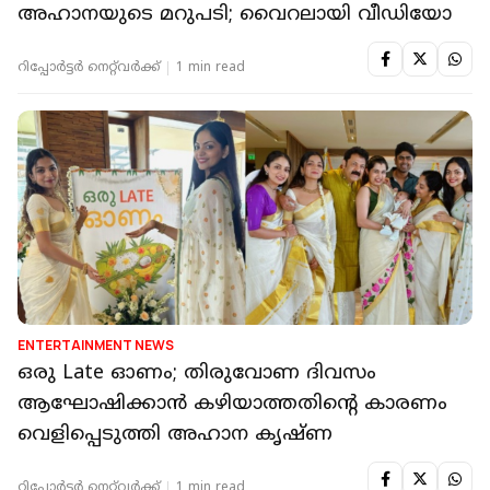
അഹാനയുടെ മറുപടി; വൈറലായി വീഡിയോ
റിപ്പോർട്ടർ നെറ്റ്‌വര്‍ക്ക്‌
1 min read
ENTERTAINMENT NEWS
ഒരു Late ഓണം; തിരുവോണ ദിവസം
ആഘോഷിക്കാൻ കഴിയാത്തതിന്റെ കാരണം
വെളിപ്പെടുത്തി അഹാന കൃഷ്ണ
റിപ്പോർട്ടർ നെറ്റ്‌വര്‍ക്ക്‌
1 min read