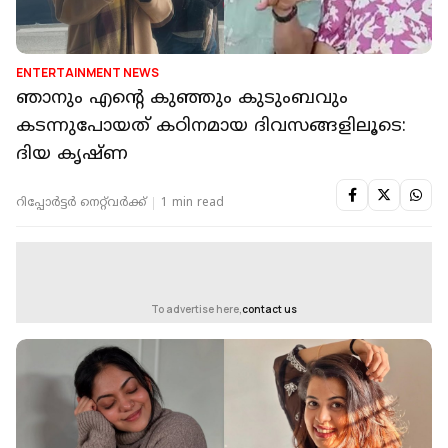
ENTERTAINMENT NEWS
ഞാനും എന്‍റെ കുഞ്ഞും കുടുംബവും
കടന്നുപോയത് കഠിനമായ ദിവസങ്ങളിലൂടെ:
ദിയ കൃഷ്ണ
റിപ്പോർട്ടർ നെറ്റ്‌വര്‍ക്ക്‌
1 min read
To advertise here,
contact us