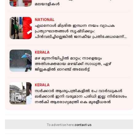
മലയാളികൾ
NATIONAL
എഥനോൾ മിശ്രിത ഇന്ധന നയം വ്യാപക
പ്രത്യാഘാതങ്ങൾ സൃഷ്ടിക്കും:
പിൻവലിച്ചില്ലെങ്കിൽ ജനകീയ പ്രതിഷേധമെന്ന്
സിപിഐഎം
KERALA
മഴ മുന്നറിയിപ്പിൽ മാറ്റം; നാളെയും
അതിശക്തമായ മഴയ്ക്ക് സാധ്യത, ഏഴ്
ജില്ലകളിൽ ഓറഞ്ച് അലേർട്ട്
KERALA
സർക്കാർ ആശുപത്രികളിൽ പേ വാർഡുകൾ
ലഭിക്കാൻ ഇനി വരുമാന പരിധി ഇല്ല: നിർദേശം
നൽകി ആരോഗ്യമന്ത്രി കെ മുരളീധരൻ
To advertise here,
contact us