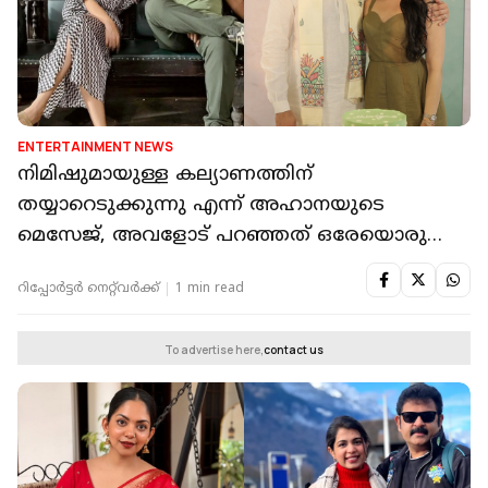
ENTERTAINMENT NEWS
നിമിഷുമായുള്ള കല്യാണത്തിന്
തയ്യാറെടുക്കുന്നു എന്ന് അഹാനയുടെ
മെസേജ്, അവളോട് പറഞ്ഞത് ഒരേയൊരു
കാര്യം: കൃഷ്ണകുമാർ
റിപ്പോർട്ടർ നെറ്റ്‌വര്‍ക്ക്‌
1 min read
To advertise here,
contact us