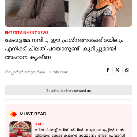
ENTERTAINMENT NEWS
കേരളമേ നന്ദി..., ഈ പ്രശ്‌നങ്ങൾക്കിടയിലും
എനിക്ക് ചിലത് പറയാനുണ്ട്; കുറിപ്പുമായി
അഹാന കൃഷ്ണ
റിപ്പോർട്ടർ നെറ്റ്‌വര്‍ക്ക്‌
1 min read
To advertise here,
contact us
MUST READ
UAE
ബിഗ് ടിക്കറ്റ് ബിഗ് സ്പിൻ നറുക്കെടുപ്പിൽ വൻ
വിജയം; കോടികളുടെ സമ്മാനം നേടി പ്രവാസി