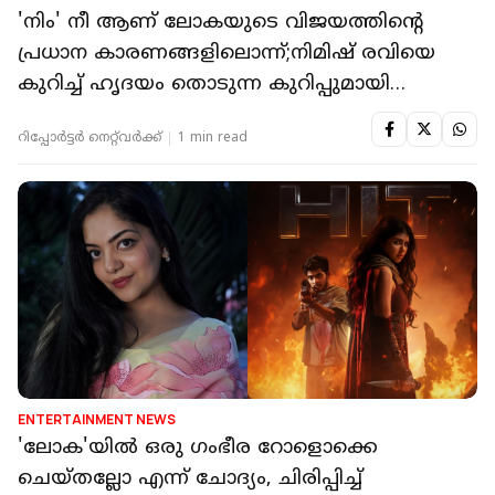
'നിം' നീ ആണ് ലോകയുടെ വിജയത്തിന്റെ
പ്രധാന കാരണങ്ങളിലൊന്ന്;നിമിഷ് രവിയെ
കുറിച്ച് ഹൃദയം തൊടുന്ന കുറിപ്പുമായി
അഹാന
റിപ്പോർട്ടർ നെറ്റ്‌വര്‍ക്ക്‌
1 min read
ENTERTAINMENT NEWS
'ലോക'യിൽ ഒരു ഗംഭീര റോളൊക്കെ
ചെയ്തല്ലോ എന്ന് ചോദ്യം, ചിരിപ്പിച്ച്