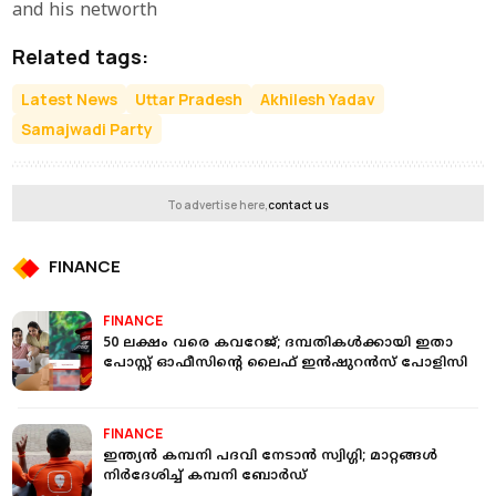
and his networth
Related tags:
Latest News
Uttar Pradesh
Akhilesh Yadav
Samajwadi Party
To advertise here,
contact us
FINANCE
FINANCE
50 ലക്ഷം വരെ കവറേജ്; ദമ്പതികള്‍ക്കായി ഇതാ
പോസ്റ്റ് ഓഫീസിന്റെ ലൈഫ് ഇന്‍ഷുറന്‍സ് പോളിസി
FINANCE
ഇന്ത്യന്‍ കമ്പനി പദവി നേടാന്‍ സ്വിഗ്ഗി; മാറ്റങ്ങള്‍
നിര്‍ദേശിച്ച് കമ്പനി ബോര്‍ഡ്‌