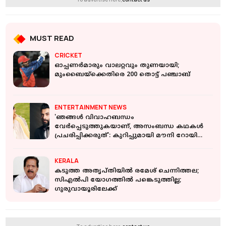
MUST READ
CRICKET
ഓപ്പണർമാരും വാലറ്റവും തുണയായി;
മുംബൈയ്ക്കെതിരെ 200 തൊട്ട് പഞ്ചാബ്
ENTERTAINMENT NEWS
'ഞങ്ങൾ വിവാഹബന്ധം
വേർപ്പെടുത്തുകയാണ്, അസംബന്ധ കഥകൾ
പ്രചരിപ്പിക്കരുത്': കുറിപ്പുമായി മൗനി റോയിയും
സൂരജും
KERALA
കടുത്ത അതൃപ്തിയില്‍ രമേശ് ചെന്നിത്തല;
സിഎല്‍പി യോഗത്തില്‍ പങ്കെടുത്തില്ല;
ഗുരുവായൂരിലേക്ക്