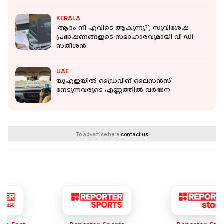
KERALA
'ആദം നീ എവിടെ ആകുന്നു?'; സുവിശേഷ
പ്രഭാഷണങ്ങളുടെ സമാഹാരവുമായി വി ഡി
സതീശന്‍
UAE
യുഎഇയിൽ ഡ്രൈവിങ് ലൈസൻസ്
നേടുന്നവരുടെ എണ്ണത്തിൽ വർദ്ധന
To advertise here,
contact us