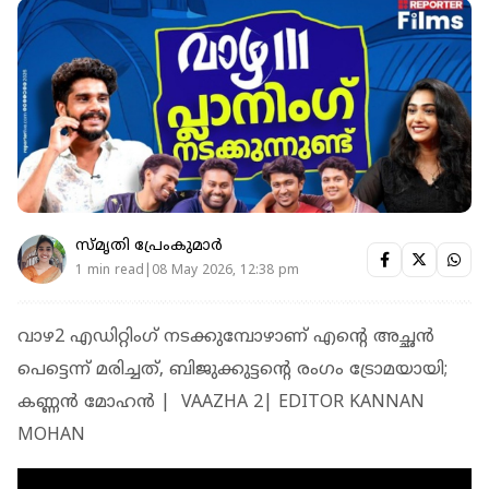
സ്മൃതി പ്രേംകുമാര്‍
1 min read|08 May 2026, 12:38 pm
വാഴ2 എഡിറ്റിംഗ് നടക്കുമ്പോഴാണ് എന്റെ അച്ഛൻ
പെട്ടെന്ന് മരിച്ചത്, ബിജുക്കുട്ടന്റെ രംഗം ട്രോമയായി;
കണ്ണൻ മോഹൻ | VAAZHA 2| EDITOR KANNAN
MOHAN