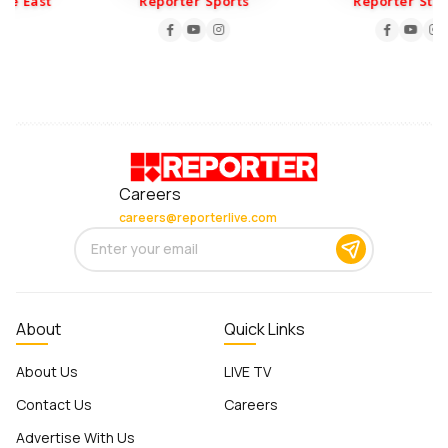
e East
Reporter Sports
Reporter Stori
Careers
careers@reporterlive.com
About
Quick Links
About Us
LIVE TV
Contact Us
Careers
Advertise With Us