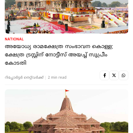
NATIONAL
അയോധ്യ രാമക്ഷേത്ര സംഭാവന കൊള്ള;
ക്ഷേത്ര ട്രസ്റ്റിന് നോട്ടീസ് അയച്ച് സുപ്രീം
കോടതി
റിപ്പോർട്ടർ നെറ്റ്‌വര്‍ക്ക്‌
2 min read