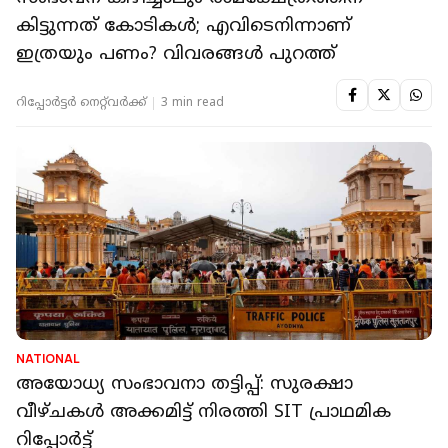
കിട്ടുന്നത് കോടികൾ; എവിടെനിന്നാണ്
ഇത്രയും പണം? വിവരങ്ങൾ പുറത്ത്
റിപ്പോർട്ടർ നെറ്റ്‌വര്‍ക്ക്‌
3 min read
NATIONAL
അയോധ്യ സംഭാവനാ തട്ടിപ്പ്: സുരക്ഷാ
വീഴ്ചകൾ അക്കമിട്ട് നിരത്തി SIT പ്രാഥമിക
റിപ്പോർട്ട്