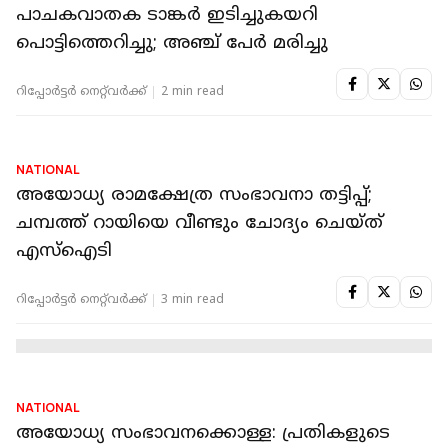
NATIONAL
സംഭാവനക്കൊള്ള: ചമ്പത്ത് റായ്‌യെ
മൂന്നാമതും ചോദ്യംചെയ്യാൻ SIT; പ്രധാന
പ്രതികളുടെ അറസ്റ്റ് ഇന്നുണ്ടായേക്കും
റിപ്പോർട്ടർ നെറ്റ്‌വര്‍ക്ക്‌
3 min read