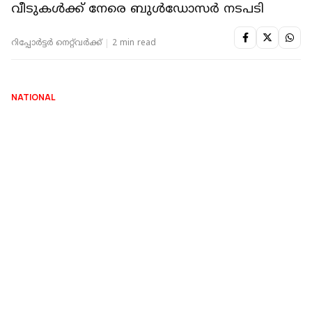
NATIONAL
ഉത്തര്‍പ്രദേശില്‍ ടോള്‍ പ്ലാസയിലേക്ക്
പാചകവാതക ടാങ്കര്‍ ഇടിച്ചുകയറി
പൊട്ടിത്തെറിച്ചു; അഞ്ച് പേര്‍ മരിച്ചു
റിപ്പോർട്ടർ നെറ്റ്‌വര്‍ക്ക്‌
2 min read
NATIONAL