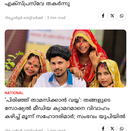
എക്‌സ്പ്രസ്‌വേ തകര്‍ന്നു
റിപ്പോർട്ടർ നെറ്റ്‌വര്‍ക്ക്‌
3 min read
NATIONAL
'പിരിഞ്ഞ് താമസിക്കാൻ വയ്യ': തങ്ങളുടെ
സോഷ്യൽ മീഡിയ ക്യാമറമാനെ വിവാഹം
കഴിച്ച് മൂന്ന് സഹോദരിമാർ; സംഭവം യുപിയിൽ