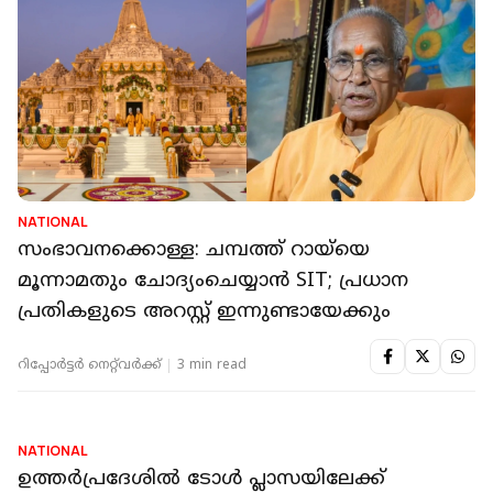
NATIONAL
അയോധ്യക്ക് പിന്നാലെ ബദരിനാഥ്
ക്ഷേത്രത്തിലും സംഭാവനക്കൊള്ള
ആരോപണം; അന്വേഷണം
റിപ്പോർട്ടർ നെറ്റ്‌വര്‍ക്ക്‌
2 min read