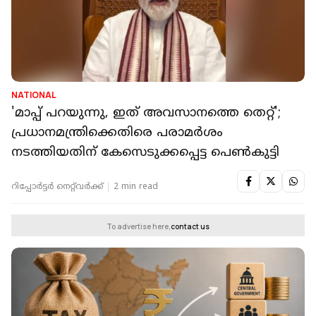
NATIONAL
'മാപ്പ് പറയുന്നു, ഇത് അവസാനത്തെ തെറ്റ്';
പ്രധാനമന്ത്രിക്കെതിരെ പരാമർശം
നടത്തിയതിന് കേസെടുക്കപ്പെട്ട പെൺകുട്ടി
റിപ്പോർട്ടർ നെറ്റ്‌വര്‍ക്ക്‌
2 min read
To advertise here,
contact us