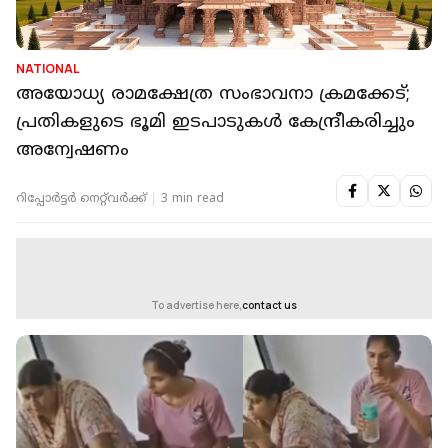
NATIONAL
അയോധ്യ രാമക്ഷേത്ര സംഭാവനാ ക്രമക്കേട്;
പ്രതികളുടെ ഭൂമി ഇടപാടുകള്‍ കേന്ദ്രീകരിച്ചും
അന്വേഷണം
റിപ്പോർട്ടർ നെറ്റ്‌വര്‍ക്ക്‌
3 min read
To advertise here,
contact us