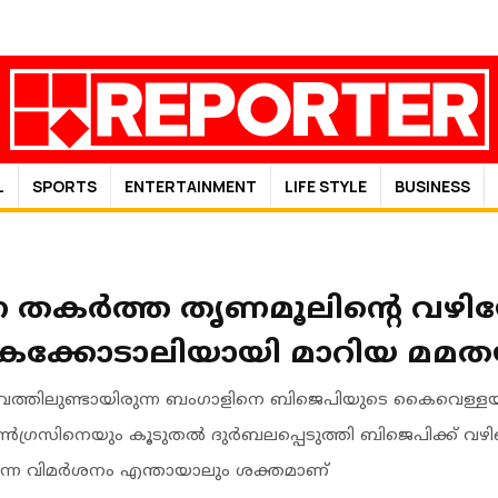
L
SPORTS
ENTERTAINMENT
LIFE STYLE
BUSINESS
ത‍കർത്ത തൃണമൂലിൻ്റെ വഴി
കൈക്കോടാലിയായി മാറിയ മമത
ത്തിലുണ്ടായിരുന്ന ബം​ഗാളിനെ ബിജെപിയുടെ കൈവെള്ളയി
ഗ്രസിനെയും കൂടുതൽ ദു‍ർബലപ്പെടുത്തി ബിജെപിക്ക് വ
എന്ന വിമർശനം എന്തായാലും ശക്തമാണ്