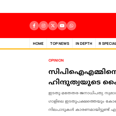
HOME
TOP NEWS
IN DEPTH
R SPECIA
OPINION
സിപിഐഎമ്മിനെ 
ഹിന്ദുത്വയുടെ 
ഇടതു-മതേതര-ജനാധിപത്യ സ്വഭാവ
ഗാളിലെ ഇടതുപക്ഷത്തെയും കോൺ​
നിലപാടുകൾ കാരണമായിട്ടുണ്ട് 