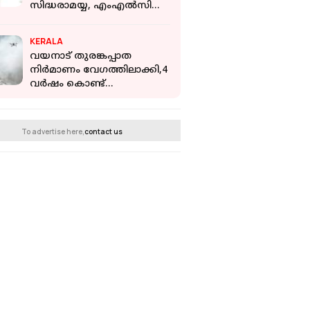
സിദ്ധരാമയ്യ, എംഎല്‍സി
സീറ്റ് വാഗ്ദാനം
KERALA
വയനാട് തുരങ്കപ്പാത
നിർമാണം വേഗത്തിലാക്കി,4
വർഷം കൊണ്ട്
പൂർത്തിയാക്കും; നിർമാണം
ന്യൂ ഓസ്ട്രിയൻ ടണലിങ്
രീതിയിൽ
To advertise here,
contact us