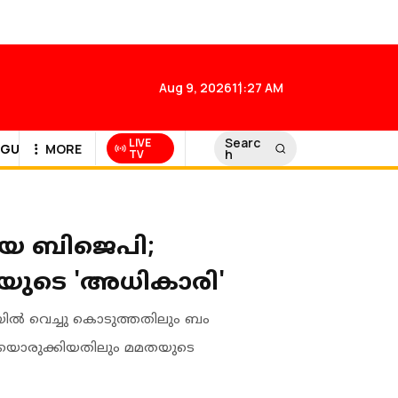
Aug 9, 2026
11:27 AM
Searc
LIVE
GULF NEWS
MORE
h
TV
യേ ബിജെപി;
യുടെ 'അധികാരി'
ൽ വെച്ചു കൊടുത്തതിലും ബം​
ഴിയൊരുക്കിയതിലും മമതയുടെ