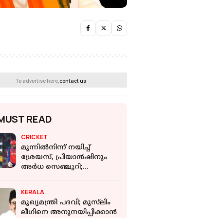
To advertise here,
contact us
MUST READ
CRICKET
മുന്നില്‍നിന്ന് നയിച്ച്
ശ്രേയസ്, പ്രിയാന്‍ഷിനും
അര്‍ധ സെഞ്ചുറി;
പഞ്ചാബിനെതിരെ
ഡല്‍ഹിക്ക് ലക്ഷ്യം 211
KERALA
റൺസ്
മുഖ്യമന്ത്രി പദവി; മുസ്‌ലിം
ലീഗിനെ അനുനയിപ്പിക്കാന്‍