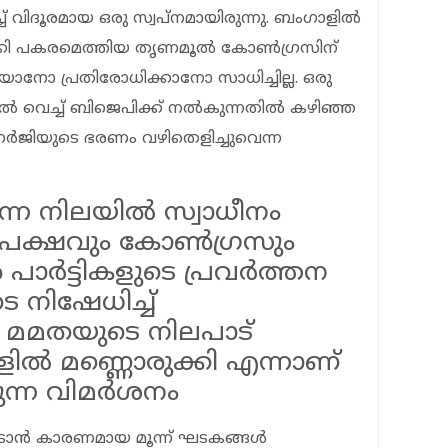
വിദൂരമായ ഒരു സ്വപ്നമായിരുന്നു. ബം​ഗാളിൽ
്കി പകരമെത്തിയ തൃണമൂൽ കോൺ​ഗ്രസിന്
ാനോ പ്രതിരോധിക്കാനോ സാധിച്ചില്ല. ഒരു
ൽ വെച്ച് ബിജെപിക്ക് നൽകുന്നതിൽ കഴിഞ്ഞ
ബാനർജിയുടെ ഭരണം വഴിതെളിച്ചുവെന്ന
എന്ന നിലയിൽ സ്വാധീനം
തുപക്ഷവും കോൺ​ഗ്രസും
ാ‍ർട്ടികളുടെ പ്രവ‍ർത്തന
ടെ നിഷേധിച്ച്
യ മമതയുടെ നിലപാട്
ളിൽ മണ്ണൊരുക്കി എന്നാണ്
ുന്ന വിമർശനം
പെടാൻ കാരണമായ മൂന്ന് ഘടകങ്ങൾ