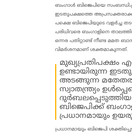
ബം​ഗാൾ ബിജെപിയെ സംബന്ധിച്ച് 
ഇടതുപക്ഷത്തെ അപ്രസക്തരാക
പക്ഷെ ബിജെപിയുടെ വള‍ർച്ച തടയ
പരിധിവരെ ബം​ഗാളിനെ താലത്തി
ഒന്നര പതിറ്റാണ്ട് നീണ്ട മമത 
വിമ‍ർശനമാണ് ശക്തമാകുന്നത്.
മുഖ്യപ്രതിപക്ഷം 
ഉണ്ടായിരുന്ന ഇട
അടങ്ങുന്ന മതേതര പ
സ്വാതന്ത്ര്യം ഉൾപ്പെ
ദുർബലപ്പെടുത്തി
ബിജെപിക്ക് ബം​ഗാ
പ്രധാനമായും ഉയര
പ്രധാനമായും ബിജെപി ശക്തിപ്