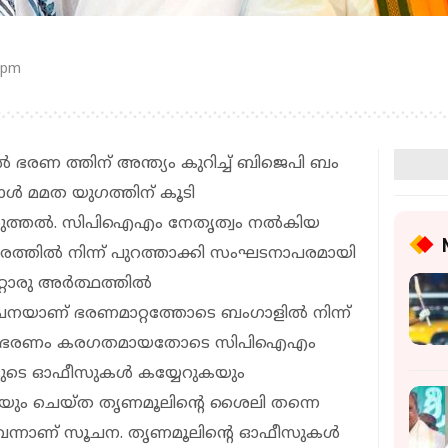
 pm
ഭരണ ത്തിന് അന്ത്യം കുറിച്ച് ബിജെപി ബം​
 മമത യു​ഗത്തിന് കൂടി
യിരുത്തൽ. സിപിഐഎം നേതൃത്വം നൽകിയ
്തിൽ നിന്ന് പുറത്താക്കി സംഘടനാപരമായി
്റൊരു അ‍‍ർത്ഥത്തിൽ
ൂചനയാണ് ഭരണമാറ്റത്തോടെ ബം​ഗാളിൽ നിന്ന്
്നത്. ഭരണം കര​ഗതമായതോടെ സിപിഐഎം
കളുടെ ഓഫീസുകൾ കയ്യേറുകയും
കയും ചെയ്ത തൃണമൂലിൻ്റെ ശൈലി തന്നെ
വെന്നാണ് സൂചന. തൃണമൂലിൻ്റെ ഓഫീസുകൾ