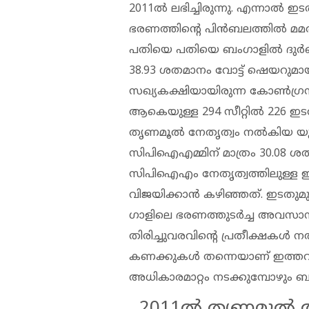
2011ൽ ലഭിച്ചിരുന്നു. എന്നാൽ 
ഭരണത്തിൻ്റെ പിൻബലത്തിൽ മമത
പതിയെ പതിയെ ബം​ഗാളിൽ ദുർബല
38.93 ശതമാനം വോട്ട് ഷെയറു
സഖ്യകക്ഷിയായിരുന്ന കോൺ​ഗ്രസിന് 
ആകെയുള്ള 294 സീറ്റിൽ 226 ഇടത
തൃണമൂൽ നേതൃത്വം നൽകിയ യുപിഎ
സിപിഐഎമ്മിന് മാത്രം 30.08 ശതമ
സിപിഐഎം നേതൃത്വത്തിലുള്ള ഇടത
വിജയിക്കാൻ കഴിഞ്ഞത്. ഇടതുമ
ഗാളിലെ ഭരണത്തുടർച്ച അവസാനിച
തിരിച്ചുവരവിൻ്റെ പ്രതീക്ഷകൾ ന
കണക്കുകൾ തന്നെയാണ് ഇത്തവണ
അധികാരമാറ്റം നടക്കുമ്പോഴും ബം
2011ൽ തൃണമൂൽ 