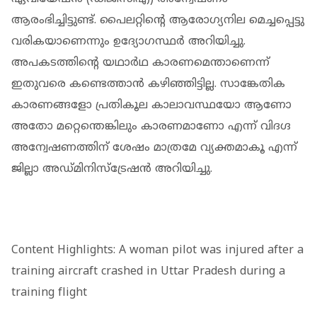
ആരംഭിച്ചിട്ടുണ്ട്. പൈലറ്റിന്റെ ആരോഗ്യനില മെച്ചപ്പെട്ടു
വരികയാണെന്നും ഉദ്യോഗസ്ഥര്‍ അറിയിച്ചു.
അപകടത്തിന്റെ യഥാര്‍ഥ കാരണമെന്താണെന്ന്
ഇതുവരെ കണ്ടെത്താന്‍ കഴിഞ്ഞിട്ടില്ല. സാങ്കേതിക
കാരണങ്ങളോ പ്രതികൂല കാലാവസ്ഥയോ ആണോ
അതോ മറ്റെന്തെങ്കിലും കാരണമാണോ എന്ന് വിദഗ്ദ
അന്വേഷണത്തിന് ശേഷം മാത്രമേ വ്യക്തമാകൂ എന്ന്
ജില്ലാ അഡ്മിനിസ്‌ട്രേഷൻ അറിയിച്ചു.
Content Highlights: A woman pilot was injured after a
training aircraft crashed in Uttar Pradesh during a
training flight