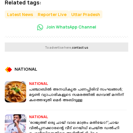
Related tags:
Latest News
Reporter Live
Uttar Pradesh
Join WhatsApp Channel
To advertise here,
contact us
NATIONAL
NATIONAL
പഞ്ചാബിൽ അനധികൃത പണപ്പിരിവ് സംഘങ്ങൾ;
മട്ടൺ വ്യാപാരികളുടെ സമരത്തിൽ ഭഗവന്ത് മന്നിന്
കത്തെഴുതി ഒമർ അബ്ദുള്ള
NATIONAL
'രാജ്യത്ത് ഒരു ചായ് വാല മാത്രം മതിയോ?';ചായ
വിൽപ്പനക്കാരന്റെ വീട് റെയ്ഡ് ചെയ്ത ഡൽഹി