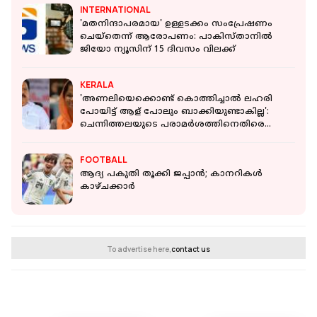
INTERNATIONAL
'മതനിന്ദാപരമായ' ഉള്ളടക്കം സംപ്രേഷണം
ചെയ്തെന്ന് ആരോപണം: പാകിസ്താനിൽ
ജിയോ ന്യൂസിന് 15 ദിവസം വിലക്ക്
KERALA
'അണലിയെക്കൊണ്ട് കൊത്തിച്ചാൽ ലഹരി
പോയിട്ട് ആള് പോലും ബാക്കിയുണ്ടാകില്ല':
ചെന്നിത്തലയുടെ പരാമർശത്തിനെതിരെ
ഡോക്ടർ
FOOTBALL
ആദ്യ പകുതി തൂക്കി ജപ്പാൻ; കാനറികൾ
കാഴ്ചക്കാർ
To advertise here,
contact us